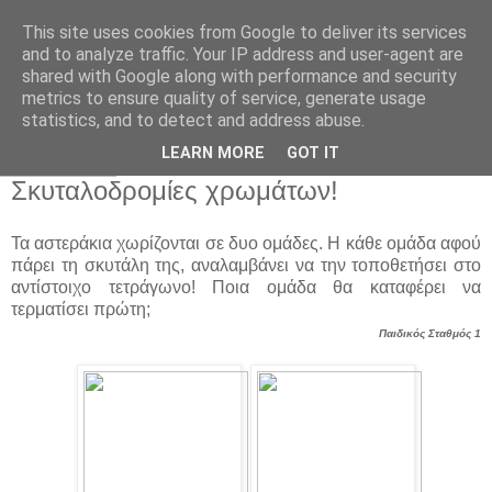
This site uses cookies from Google to deliver its services
Παιδικός Σταθμός-
and to analyze traffic. Your IP address and user-agent are
shared with Google along with performance and security
Νηπιαγωγείο "ΔΕΛΑΣΑΛ"
metrics to ensure quality of service, generate usage
statistics, and to detect and address abuse.
LEARN MORE
GOT IT
9 Νοε 2018
Σκυταλοδρομίες χρωμάτων!
Τα αστεράκια χωρίζονται σε δυο ομάδες. Η κάθε ομάδα αφού
πάρει τη σκυτάλη της, αναλαμβάνει να την τοποθετήσει στο
αντίστοιχο τετράγωνο! Ποια ομάδα θα καταφέρει να
τερματίσει πρώτη;
Παιδικός Σταθμός 1