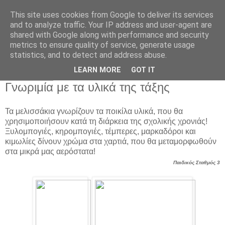
This site uses cookies from Google to deliver its services
Παιδικός Σταθμός-
and to analyze traffic. Your IP address and user-agent are
shared with Google along with performance and security
Νηπιαγωγείο "ΔΕΛΑΣΑΛ"
metrics to ensure quality of service, generate usage
statistics, and to detect and address abuse.
LEARN MORE
GOT IT
2 Νοε 2018
Γνωριμία με τα υλικά της τάξης
Τα μελισσάκια γνωρίζουν τα ποικίλα υλικά, που θα
χρησιμοποιήσουν κατά τη διάρκεια της σχολικής χρονιάς!
Ξυλομπογιές, κηρομπογιές, τέμπερες, μαρκαδόροι και
κιμωλίες δίνουν χρώμα στα χαρτιά, που θα μεταμορφωθούν
στα μικρά μας αερόστατα!
Παιδικός Σταθμός 3