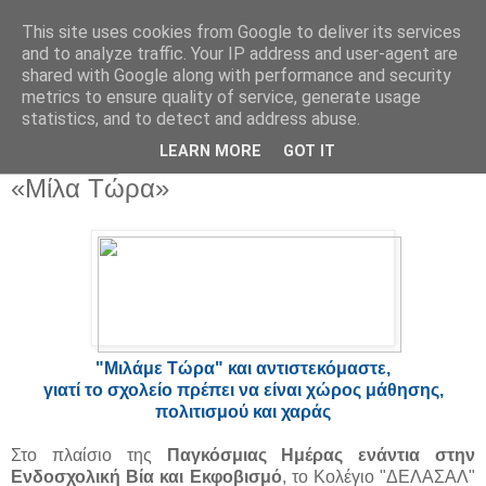
This site uses cookies from Google to deliver its services
Παιδικός Σταθμός-
and to analyze traffic. Your IP address and user-agent are
shared with Google along with performance and security
Νηπιαγωγείο "ΔΕΛΑΣΑΛ"
metrics to ensure quality of service, generate usage
statistics, and to detect and address abuse.
LEARN MORE
GOT IT
7 Μαρ 2018
«Μίλα Τώρα»
"Μιλάμε Τώρα" και αντιστεκόμαστε,
γιατί το σχολείο πρέπει να είναι χώρος μάθησης,
πολιτισμού και χαράς
Στο πλαίσιο της
Παγκόσμιας Ημέρας ενάντια στην
Ενδοσχολική Βία και Εκφοβισμό
, το Κολέγιο "ΔΕΛΑΣΑΛ"