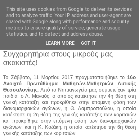
This site uses cookies from Google to deliver its services
Παιδικός Σταθμός-
and to analyze traffic. Your IP address and user-agent are
shared with Google along with performance and security
Νηπιαγωγείο "ΔΕΛΑΣΑΛ"
metrics to ensure quality of service, generate usage
statistics, and to detect and address abuse.
LEARN MORE
GOT IT
21 Μαρ 2017
Συγχαρητήρια στους μικρούς μας
σκακιστές!
Το Σάββατο, 11 Μαρτίου 2017 πραγματοποιήθηκε το
16ο
Ανοιχτό Πρωτάθλημα Μαθητών-Μαθητριών Δυτικής
Θεσσαλονίκης
. Από το Νηπιαγωγείο μας συμμετείχαν τρία
παιδιά, ο Λ. Μαναός, ο οποίος κατέκτησε την 4η θέση στη
γενική κατάταξη και προκρίθηκε στην επόμενη φάση των
διανομαρχιακών αγώνων, η Θ. Λαμπροπούλου, η οποία
κατέκτησε τη 2η θέση της γενικής κατάταξης των κοριτσιών
και προκρίθηκε στην επόμενη φάση των διανομαρχιακών
αγώνων, και η Κ. Καζάκη, η οποία κατέκτησε την 6η θέση
γενικής κατάταξης των κοριτσιών.