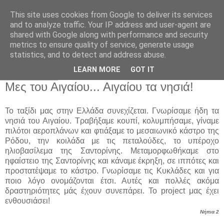
This site uses cookies from Google to deliver its services
Παιδικός Σταθμός-
and to analyze traffic. Your IP address and user-agent are
shared with Google along with performance and security
Νηπιαγωγείο "ΔΕΛΑΣΑΛ"
metrics to ensure quality of service, generate usage
statistics, and to detect and address abuse.
LEARN MORE
GOT IT
15 Φεβ 2017
Μες του Αιγαίου... Αιγαίου τα νησιά!
Το ταξίδι μας στην Ελλάδα συνεχίζεται. Γνωρίσαμε ήδη τα
νησιά του Αιγαίου. Τραβήξαμε κουπί, κολυμπήσαμε, γίναμε
πιλότοι αεροπλάνων και φτιάξαμε το μεσαιωνικό κάστρο της
Ρόδου, την κοιλάδα με τις πεταλούδες, το υπέροχο
ηλιοβασίλεμα της Σαντορίνης. Μεταμορφωθήκαμε στο
ηφαίστειο της Σαντορίνης και κάναμε έκρηξη, σε ιππότες και
προστατέψαμε το κάστρο. Γνωρίσαμε τις Κυκλάδες και για
ποιο λόγο ονομάζονται έτσι. Αυτές και πολλές ακόμα
δραστηριότητες μάς έχουν συνεπάρει. Το project μας έχει
ενθουσιάσει!
Νήπια 2