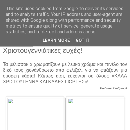
This site uses cookies from Google to deliver its services
Παιδικός Σταθμός-
and to analyze traffic. Your IP address and user-agent are
shared with Google along with performance and security
Νηπιαγωγείο "ΔΕΛΑΣΑΛ"
metrics to ensure quality of service, generate usage
statistics, and to detect and address abuse.
LEARN MORE
GOT IT
23 Δεκ 2016
Χριστουγεννιάτικες ευχές!
Τα μελισσάκια χρωματίζουν με λευκό χρώμα και πινέλο τον
δικό τους χιονάνθρωπο από φελιζόλ, για να φτιάξουν μια
όμορφη κάρτα! Κάπως έτσι, εύχονται σε όλους «ΚΑΛΑ
ΧΡΙΣΤΟΥΓΕΝΝΑ ΚΑΙ ΚΑΛΕΣ ΓΙΟΡΤΕΣ»!
Παιδικός Σταθμός 3