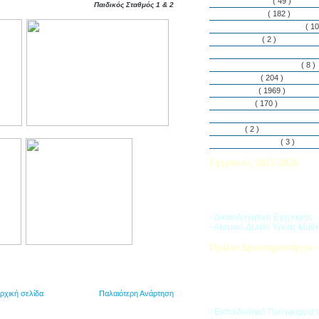
Εθελοντισμός
( 49 )
Παιδικός Σταθμός 1 & 2
Εκδηλώσεις
( 182 )
Εργαστήρια Δεξιοτήτων
( 10
Εφημερίδα
( 2 )
Λασαλιανές Ημέρες Ειρήνη
Πρόγραμμα Σπουδών
( 8 )
Στην αυλή
( 204 )
Στην τάξη
( 1969 )
Στο Club
( 170 )
Σύλλογος Γονέων και Κη
Υλικά
( 2 )
Vacances d’ été
( 3 )
Εγγραφές 2025-2026
Διαβάστε περισσότερα για τ
του Σχολικού Έτους 2025-
- Δικαιολογητικά Εγγραφής
- Ατομικό Δελτίο Υγείας Μαθ
Όμιλοι Δραστηριοτήτων -
Η «Ζώνη Δραστηριοτήτων» 
στους μαθητές ποικιλία δρα
προσπαθώντας να ανταποκρι
αθλητικά, καλλιτεχνικά και π
ρχική σελίδα
Παλαιότερη Ανάρτηση
τους ενδιαφέροντα.
- Εκπαιδευτικό Πρόγραμμα 