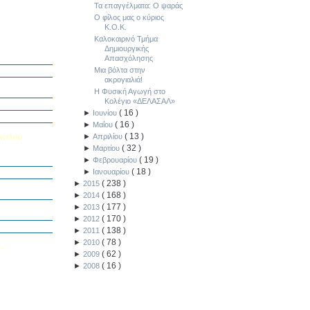
Τα επαγγέλματα: Ο ψαράς
Ο φίλος μας ο κύριος
Κ.Ο.Κ.
Καλοκαιρινό Τμήμα
Δημιουργικής
ή Διαγωνισμό
5
Απασχόλησης
Μια βόλτα στην
Εαυτού μου”
ακρογιαλιά!
αράσταση “Όπως
Η Φυσική Αγωγή στο
Κολέγιο «ΔΕΛΑΣΑΛ»
΄ Δημοτικού
(
16
)
►
Ιουνίου
υμε το μέλλον
(
16
)
►
Μαΐου
κείου
(
13
)
►
Απριλίου
(
32
)
►
Μαρτίου
(
19
)
σείο…
►
Φεβρουαρίου
(
18
)
►
Ιανουαρίου
(
238
)
►
2015
Καινοτομίας -
ο Πολυτεχνείο
(
168
)
►
2014
ς και των
(
177
)
►
2013
τοριογραφώ!»
(
170
)
►
2012
λικού Τμήματος
(
138
)
►
2011
(
78
)
►
2010
Λ»
(
62
)
►
2009
 στο Κολέγιο
(
16
)
►
2008
υμπληρώσετε
τον παρακάτω