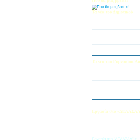
Που θα μας βρείτε!
Τα νέα του Δημοτικού
Οι μαθητές μας στον Διεθν
Πληροφορικής Bebras 202
Δράση ΟΠΕ: “Ο Κήπος του 
Η Δ΄ Τάξη στη θεατρική π
στον Πινόκιο”
Όμιλος Αρχιτεκτονικής Α΄-Β
Καλλιεργούμε αξίες, φυτεύο
Τα νέα του Γυμνασίου-Λυ
Παίζοντας θέατρο στο Μου
«Φύλακες της Φύσης»
Εξερευνούμε τον Κόσμο της 
Εκπαιδευτική Επίσκεψη στ
«Στα μονοπάτια της Ιστορία
λέξεων… ετυμοπλαθομυθισ
Χαιρετισμός Υπεύθυνης Αγγ
Εργασία στο «ΔΕΛΑΣΑ
Εάν επιθυμείτε να εργαστείτε
«ΔΕΛΑΣΑΛ», μπορείτε να σ
την αίτηση που θα βρείτε σ
σύνδεσμο
Εργασία στο "ΔΕΛΑΣΑΛ"->