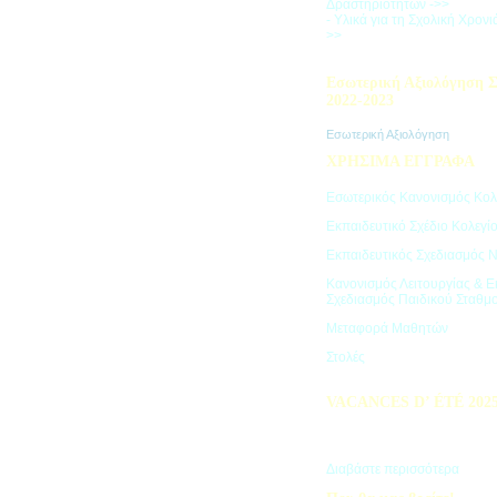
Δραστηριοτήτων ->>
- Υλικά για τη Σχολική Χρον
>>
Εσωτερική Αξιολόγηση Σ
2022-2023
Εσωτερική Αξιολόγηση
ΧΡΗΣΙΜΑ ΕΓΓΡΑΦΑ
Εσωτερικός Κανονισμός Κολ
Εκπαιδευτικό Σχέδιο Κολεγί
Εκπαιδευτικός Σχεδιασμός 
Κανονισμός Λειτουργίας & Ε
Σχεδιασμός Παιδικού Σταθμ
Μεταφορά Μαθητών
Στολές
VACANCES D’ ÉTÉ 202
Πρόγραμμα Καλοκαιρινών Δ
"Vacances d' été"
Διαβάστε περισσότερα