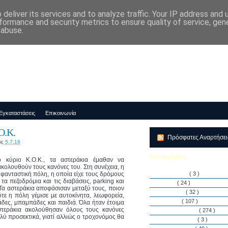
deliver its services and to analyze traffic. Your IP address and
μός-Νηπιαγωγείο "ΔΕΛΑΣΑΛ"
formance and security metrics to ensure quality of service, ge
 abuse.
Εγκαταστάσεις
Επικοινωνία
Ο.Κ.
Πρόσφατες Αναρτήσε
ις
5.7.16
Κατηγορίες
 κύριο Κ.Ο.Κ., τα αστεράκια έμαθαν να
κολουθούν τους κανόνες του. Στη συνέχεια, η
φανταστική πόλη, η οποία είχε τους δρόμους
Αθλητισμός
( 3 )
 τα πεζοδρόμια και τις διαβάσεις, parking και
Άρθρα
( 24 )
. Τα αστεράκια αποφάσισαν μεταξύ τους, ποιον
Διακρίσεις
( 32 )
τε η πόλη γέμισε με αυτοκίνητα, λεωφορεία,
Διάφορα
( 107 )
δες, μπαμπάδες και παιδιά. Όλα ήταν έτοιμα
 αστεράκια ακολούθησαν όλους τους κανόνες
Δραστηριότητες
( 274 )
λύ προσεκτικά, γιατί αλλιώς ο τροχονόμος θα
Εγκαταστάσεις
( 3 )