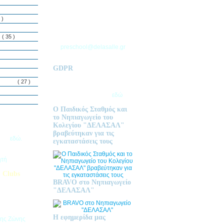
ΘΕΣΣΑΛΟΝΙΚΗΣ
Τ.Θ. 06 – 57010
 )
ΑΣΒΕΣΤΟΧΩΡΙ
ΤΗΛ: 2310 633 333
ς
( 35 )
preschool@delasalle.gr
GDPR
Πολιτική επεξεργασίας
δεμόνων
( 27 )
προσωπικών δεδομένων | Για
περισσότερα πατήστε
εδώ
Ο Παιδικός Σταθμός και
το Νηπιαγωγείο του
Κολεγίου "ΔΕΛΑΣΑΛ"
ις Εγγραφές
βραβεύτηκαν για τις
2026
εδώ.
εγκαταστάσεις τους
ητή
 Clubs
BRAVO στο Νηπιαγωγείο
προσφέρει
"ΔΕΛΑΣΑΛ"
στηριοτήτων,
θεί στα
εριβαλλοντικά
Η εφημερίδα μας
της Ζώνης