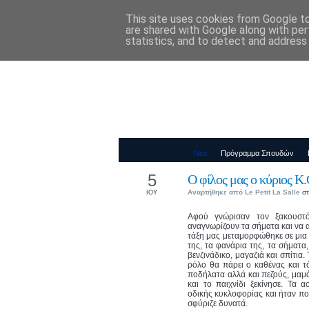
This site uses cookies from Google to 
Παιδικός Σταθ
are shared with Google along with per
statistics, and to detect and address
Νέα
Πρόγραμμα Σπουδών
5
Ο φίλος μας ο κύριος Κ.
Αναρτήθηκε από
Le Petit La Salle
στ
ΙΟΥ
Αφού γνώρισαν τον ξακουστό
αναγνωρίζουν τα σήματα και να α
τάξη μας μεταμορφώθηκε σε μια 
της, τα φανάρια της, τα σήματα,
βενζινάδικο, μαγαζιά και σπίτια
ρόλο θα πάρει ο καθένας και τό
ποδήλατα αλλά και πεζούς, μαμά
και το παιχνίδι ξεκίνησε. Τα
οδικής κυκλοφορίας και ήταν πο
σφύριζε δυνατά.