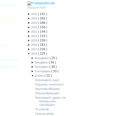
ιά 2025-2026 -
Ημερολόγιο
(
141
)
►
2025
(
182
)
►
2024
χ. Μονάδας
(
188
)
►
2023
(
150
)
►
2022
(
144
)
►
2021
(
122
)
►
2020
(
159
)
►
2019
(
183
)
►
2018
εγίου
(
239
)
►
2017
ου
(
225
)
▼
2016
(
25
)
►
Δεκεμβρίου
Νηπιαγωγείου
(
34
)
►
Νοεμβρίου
κπαιδευτικός
(
30
)
►
Οκτωβρίου
ού
(
10
)
►
Σεπτεμβρίου
(
12
)
▼
Ιουλίου
Καλοκαιρινές ευχές
Πειρατικές περιπέτειες!
Νεροπαιχνιδίσματα!
Πατουσοδιαδρομές!
5
Καλοκαιρινές ημέρες στο
Νηπιαγωγείο
ιακοπών -
«ΔΕΛΑΣΑΛ»
Το χταπόδι
Γιγάντια τρίλιζα