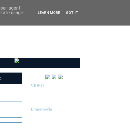
 user-agent
nerate usage
LEARN MORE
GOT IT
ις
(RSS)
VIDEO
Παρουσίαση Κολεγίου
"ΔΕΛΑΣΑΛ"
Επικοινωνία
ΙΔΙΩΤΙΚΟ ΝΗΠΙΑΓΩΓΕΙΟ
« Δ Ε Λ Α Σ Α Λ »
ΠΕΥΚΑ (ΡΕΤΖΙΚΙ)