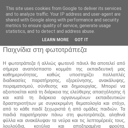
This site uses cookies from Google to deliver its services
Παιδικός Σταθμός-
and to analyze traffic. Your IP address and user-agent are
shared with Google along with performance and security
Νηπιαγωγείο "ΔΕΛΑΣΑΛ"
metrics to ensure quality of service, generate usage
statistics, and to detect and address abuse.
LEARN MORE
GOT IT
17 Μαΐ 2016
Παιχνίδια στη φωτοτράπεζα
Η φωτοτράπεζα ή αλλιώς φωτεινό πάνελ θα αποτελεί από
σήμερα αναπόσπαστο κομμάτι
της εκπαιδευτική μας
καθημερινότητας, καθώς υποστηρίζει πολλαπλές
διαδικασίες
παρατήρησης, εξερεύνησης, ανακάλυψης,
πειραματισμού, σύνθεσης και δημιουργίας.
Μπορεί να
αξιοποιείται κατά τη διάρκεια της ελεύθερης απασχόλησης ή
και κατά τη
διάρκεια οργανωμένων εκπαιδευτικών
δραστηριοτήτων με συγκεκριμένη θεματολογία και
στόχο,
από το κάθε παιδί ξεχωριστά ή από ομάδες παιδιών. Τα
παιδιά παρατήρησαν πάνω
στη φωτοτράπεζα, αληθινά
φύλλα και ανακάλυψαν τα νεύρα και τις λεπτομέρειές τους,
λουλούδια, κοχύλια και αποξηραμένα φρούτα.