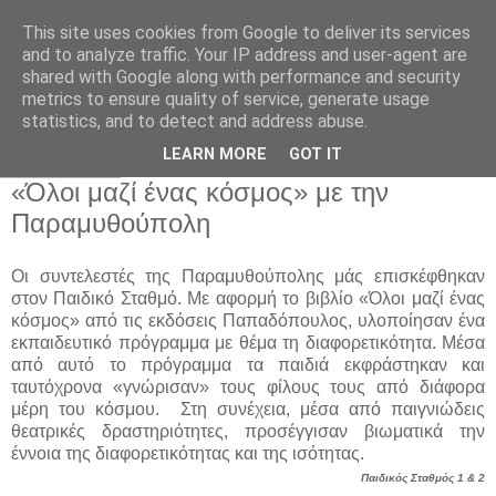
This site uses cookies from Google to deliver its services
Παιδικός Σταθμός-
and to analyze traffic. Your IP address and user-agent are
shared with Google along with performance and security
Νηπιαγωγείο "ΔΕΛΑΣΑΛ"
metrics to ensure quality of service, generate usage
statistics, and to detect and address abuse.
LEARN MORE
GOT IT
1 Απρ 2016
«Όλοι μαζί ένας κόσμος» με την
Παραμυθούπολη
Οι συντελεστές της Παραμυθούπολης μάς επισκέφθηκαν
στον Παιδικό Σταθμό. Με αφορμή
το βιβλίο «Όλοι μαζί ένας
κόσμος» από τις εκδόσεις Παπαδόπουλος, υλοποίησαν ένα
εκπαιδευτικό πρόγραμμα με θέμα τη διαφορετικότητα. Μέσα
από αυτό το πρόγραμμα τα
παιδιά εκφράστηκαν και
ταυτόχρονα «γνώρισαν» τους φίλους τους από διάφορα
μέρη του
κόσμου. Στη συνέχεια, μέσα από παιγνιώδεις
θεατρικές δραστηριότητες, προσέγγισαν
βιωματικά την
έννοια της διαφορετικότητας και της ισότητας.
Παιδικός Σταθμός 1 & 2