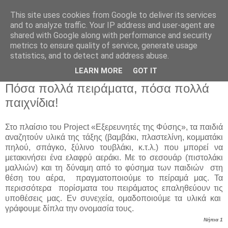
This site uses cookies from Google to deliver its services
Παιδικός Σταθμός-
and to analyze traffic. Your IP address and user-agent are
shared with Google along with performance and security
Νηπιαγωγείο "ΔΕΛΑΣΑΛ"
metrics to ensure quality of service, generate usage
statistics, and to detect and address abuse.
LEARN MORE
GOT IT
4 Φεβ 2016
Πόσα πολλά πειράματα, πόσα πολλά
παιχνίδια!
Στο πλαίσιο του Project «Εξερευνητές της Φύσης», τα παιδιά
αναζητούν υλικά της τάξης (βαμβάκι, πλαστελίνη, κομματάκι
πηλού, σπάγκο, ξύλινο τουβλάκι, κ.τ.λ.) που μπορεί να
μετακινήσει ένα ελαφρύ αεράκι. Με το σεσουάρ (πιστολάκι
μαλλιών) και τη δύναμη από το φύσημα των παιδιών στη
θέση του αέρα, πραγματοποιούμε το πείραμά μας. Τα
περισσότερα πορίσματα του πειράματος επαληθεύουν τις
υποθέσεις μας. Εν συνεχεία, ομαδοποιούμε τα υλικά και
γράφουμε δίπλα την ονομασία τους.
Νήπια 1