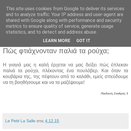
This site uses cookies from Google to deliver its services
Παιδικός Σταθμός-
and to analyze traffic. Your IP address and user-agent are
shared with Google along with performance and security
Νηπιαγωγείο "ΔΕΛΑΣΑΛ"
metrics to ensure quality of service, generate usage
statistics, and to detect and address abuse.
LEARN MORE
GOT IT
4 Δεκ 2015
Πώς φτιάχνονταν παλιά τα ρούχα;
Η γιαγιά μας η καλή έρχεται να μας δείξει πώς έπλεκαν
παλιά τα ρούχα, πλέκοντας ένα πουλόβερ. Και όταν τα
κουβάρια της, της πέφτουν από το καλάθι, εμείς σπεύδουμε
να τη βοηθήσουμε και να τα μαζέψουμε!
Παιδικός Σταθμός 3
Le Petit La Salle
στις
4.12.15