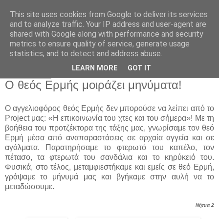
This site uses cookies from Google to deliver its services
Παιδικός Σταθμός-
and to analyze traffic. Your IP address and user-agent are
shared with Google along with performance and security
Νηπιαγωγείο "ΔΕΛΑΣΑΛ"
metrics to ensure quality of service, generate usage
statistics, and to detect and address abuse.
LEARN MORE
GOT IT
5 Μαΐ 2015
Ο θεός Ερμής μοιράζει μηνύματα!
Ο αγγελιοφόρος θεός Ερμής δεν μπορούσε να λείπει από το
Project μας: «Η επικοινωνία του χτες και του σήμερα»! Με τη
βοήθεια του προτζέκτορα της τάξης μας, γνωρίσαμε τον θεό
Ερμή μέσα από αναπαραστάσεις σε αρχαία αγγεία και σε
αγάλματα. Παρατηρήσαμε το φτερωτό του καπέλο, τον
πέτασο, τα φτερωτά του σανδάλια και το κηρύκειό
του.
Φυσικά, στο τέλος, μεταμφιεστήκαμε και εμείς σε θεό Ερμή,
γράψαμε το μήνυμά μας και βγήκαμε στην αυλή να το
μεταδώσουμε.
Νήπια 2