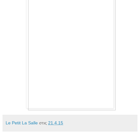
Le Petit La Salle
στις
21.4.15