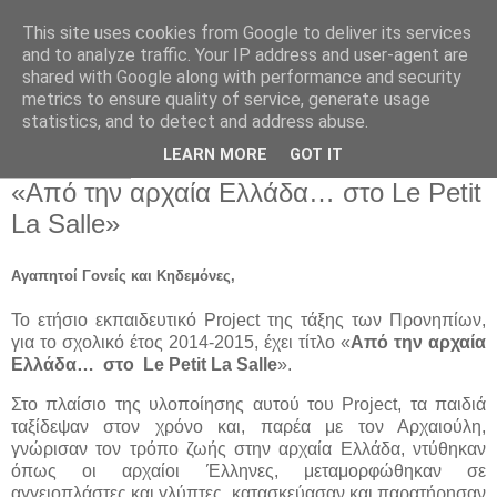
This site uses cookies from Google to deliver its services
Παιδικός Σταθμός-
and to analyze traffic. Your IP address and user-agent are
shared with Google along with performance and security
Νηπιαγωγείο "ΔΕΛΑΣΑΛ"
metrics to ensure quality of service, generate usage
statistics, and to detect and address abuse.
LEARN MORE
GOT IT
21 Απρ 2015
«Από την αρχαία Ελλάδα… στο Le Petit
La Salle»
Αγαπητοί Γονείς και Κηδεμόνες,
Το ετήσιο εκπαιδευτικό Project της τάξης των Προνηπίων,
για το σχολικό έτος 2014-2015, έχει τίτλο «
Από την αρχαία
Ελλάδα… στο
Le
Petit
La
Salle
».
Στο πλαίσιο της υλοποίησης αυτού του Project, τα παιδιά
ταξίδεψαν στον χρόνο και, παρέα με τον Αρχαιούλη,
γνώρισαν τον τρόπο ζωής στην αρχαία Ελλάδα, ντύθηκαν
όπως οι αρχαίοι Έλληνες, μεταμορφώθηκαν σε
αγγειοπλάστες και γλύπτες, κατασκεύασαν και παρατήρησαν