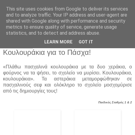
This site uses cookies from Google to deliver its services
Παιδικός Σταθμός-
and to analyze traffic. Your IP address and user-agent are
shared with Google along with performance and security
Νηπιαγωγείο "ΔΕΛΑΣΑΛ"
metrics to ensure quality of service, generate usage
statistics, and to detect and address abuse.
LEARN MORE
GOT IT
7 Απρ 2015
Κουλουράκια για το Πάσχα!
«Πλάθω πασχαλινά κουλουράκια με τα δυο χεράκια, ο
φούρνος να τα ψήσει, το σχολείο να μυρίσει. Κουλουράκια,
κουλουράκια». Τα αστεράκια μεταμορφώθηκαν σε
πασχαλινούς σεφ και ολόκληρο το σχολείο μοσχομύρισε
από τις δημιουργίες τους!
Παιδικός Σταθμός 1 & 2