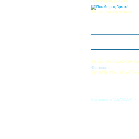
Που θα μας βρείτε!
Τα νέα του Δημοτικού
Οι μαθητές μας στον Διεθν
Πληροφορικής Bebras 202
Δράση ΟΠΕ: “Ο Κήπος του 
Η Δ΄ Τάξη στη θεατρική π
στον Πινόκιο”
Όμιλος Αρχιτεκτονικής Α΄-Β
Καλλιεργούμε αξίες, φυτεύο
Τα νέα του Γυμνασίου-Λυ
Φόρτωση...
Εργασία στο «ΔΕΛΑΣΑ
Εάν επιθυμείτε να εργαστείτε
«ΔΕΛΑΣΑΛ», μπορείτε να σ
την αίτηση που θα βρείτε σ
σύνδεσμο
Εργασία στο "ΔΕΛΑΣΑΛ"->