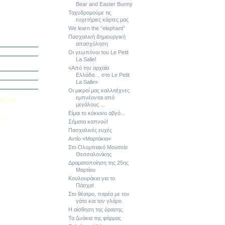
Bear and Easter Bunny
Ταχυδρομούμε τις
ευχετήριες κάρτες μας
We learn the “elephant”
ή Διαγωνισμό
Πασχαλινή δημιουργική
5
απασχόληση
Εαυτού μου”
Οι γεωπόνοι του Le Petit
La Salle!
αράσταση “Όπως
«Από την αρχαία
Ελλάδα… στο Le Petit
΄ Δημοτικού
La Salle»
υμε το μέλλον
Οι μικροί μας καλλιτέχνες
εμπνέονται από
κείου
μεγάλους ...
Είμαι το κόκκινο αβγό...
Λ»
Σήματα καπνού!
 στο Κολέγιο
Πασχαλινές ευχές
υμπληρώσετε
Αντίο «Μαρτάκια»
τον παρακάτω
Στο Ολυμπιακό Μουσείο
Θεσσαλονίκης
Δραματοποίηση της 25ης
Μαρτίου
Κουλουράκια για το
Πάσχα!
Στο θέατρο, παρέα με τον
γάτο και τον γλάρο
Η αίσθηση της όρασης
Τα ζωάκια της φάρμας