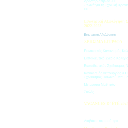
Δραστηριοτήτων ->>
- Υλικά για τη Σχολική Χρον
>>
Εσωτερική Αξιολόγηση Σ
2022-2023
Εσωτερική Αξιολόγηση
ΧΡΗΣΙΜΑ ΕΓΓΡΑΦΑ
Εσωτερικός Κανονισμός Κολ
Εκπαιδευτικό Σχέδιο Κολεγί
Εκπαιδευτικός Σχεδιασμός 
Κανονισμός Λειτουργίας & Ε
Σχεδιασμός Παιδικού Σταθμ
Μεταφορά Μαθητών
Στολές
VACANCES D’ ÉTÉ 202
Πρόγραμμα Καλοκαιρινών Δ
"Vacances d' été"
Διαβάστε περισσότερα