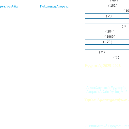
Εθελοντισμός
( 49 )
Εκδηλώσεις
( 182 )
ρχική σελίδα
Παλαιότερη Ανάρτηση
Εργαστήρια Δεξιοτήτων
( 10
Εφημερίδα
( 2 )
Λασαλιανές Ημέρες Ειρήνη
Πρόγραμμα Σπουδών
( 8 )
Στην αυλή
( 204 )
Στην τάξη
( 1969 )
Στο Club
( 170 )
Σύλλογος Γονέων και Κη
Υλικά
( 2 )
Vacances d’ été
( 3 )
Εγγραφές 2025-2026
Διαβάστε περισσότερα για τ
του Σχολικού Έτους 2025-
- Δικαιολογητικά Εγγραφής
- Ατομικό Δελτίο Υγείας Μαθ
Όμιλοι Δραστηριοτήτων -
Η «Ζώνη Δραστηριοτήτων» 
στους μαθητές ποικιλία δρα
προσπαθώντας να ανταποκρι
αθλητικά, καλλιτεχνικά και π
τους ενδιαφέροντα.
- Εκπαιδευτικό Πρόγραμμα 