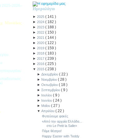
ιά 2025-2026 -
Ημερολόγιο
(
141
)
►
2025
(
182
)
►
2024
χ. Μονάδας
(
188
)
►
2023
(
150
)
►
2022
(
144
)
►
2021
(
122
)
►
2020
(
159
)
►
2019
(
183
)
►
2018
εγίου
(
239
)
►
2017
ου
(
225
)
►
2016
(
238
)
▼
2015
Νηπιαγωγείου
(
22
)
►
Δεκεμβρίου
κπαιδευτικός
(
28
)
►
Νοεμβρίου
ού
(
18
)
►
Οκτωβρίου
(
9
)
►
Σεπτεμβρίου
(
9
)
►
Ιουλίου
(
24
)
►
Ιουνίου
(
27
)
►
Μαΐου
(
22
)
▼
Απριλίου
5
Φυτεύουμε φακές
ιακοπών -
«Από την αρχαία Ελλάδα...
στο Le Petit la Salle»
Πάμε θέατρο!
Happy Easter with Teddy