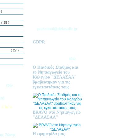
ΘΕΣΣΑΛΟΝΙΚΗΣ
Τ.Θ. 06 – 57010
 )
ΑΣΒΕΣΤΟΧΩΡΙ
ΤΗΛ: 2310 633 333
ς
( 35 )
preschool@delasalle.gr
GDPR
Πολιτική επεξεργασίας
δεμόνων
( 27 )
προσωπικών δεδομένων | Για
περισσότερα πατήστε
εδώ
Ο Παιδικός Σταθμός και
το Νηπιαγωγείο του
Κολεγίου "ΔΕΛΑΣΑΛ"
ις Εγγραφές
βραβεύτηκαν για τις
2026
εδώ.
εγκαταστάσεις τους
ητή
 Clubs
BRAVO στο Νηπιαγωγείο
προσφέρει
"ΔΕΛΑΣΑΛ"
στηριοτήτων,
θεί στα
εριβαλλοντικά
Η εφημερίδα μας
της Ζώνης