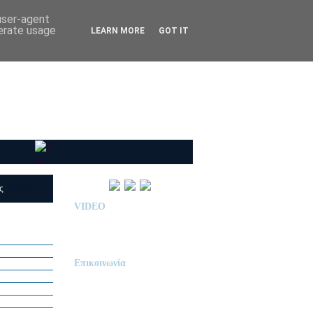
 user-agent
nerate usage
LEARN MORE
GOT IT
ις
(RSS)
VIDEO
Παρουσίαση Κολεγίου
"ΔΕΛΑΣΑΛ"
Επικοινωνία
ΙΔΙΩΤΙΚΟ ΝΗΠΙΑΓΩΓΕΙΟ
« Δ Ε Λ Α Σ Α Λ »
ΠΕΥΚΑ (ΡΕΤΖΙΚΙ)