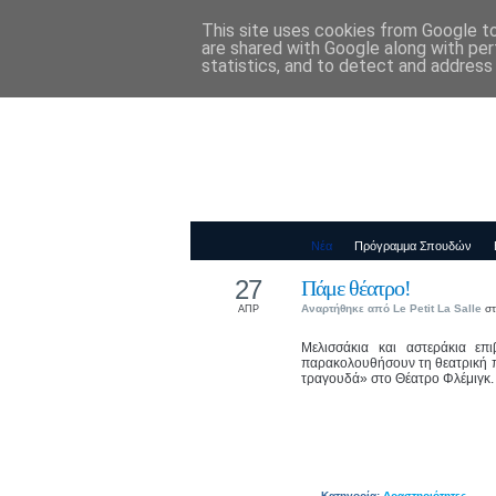
This site uses cookies from Google to 
Παιδικός Σταθ
are shared with Google along with per
statistics, and to detect and address
Νέα
Πρόγραμμα Σπουδών
27
Πάμε θέατρο!
Αναρτήθηκε από
Le Petit La Salle
στ
ΑΠΡ
Μελισσάκια και αστεράκια επι
παρακολουθήσουν τη θεατρική π
τραγουδά» στο Θέατρο Φλέμιγκ.
Κατηγορία:
Δραστηριότητες