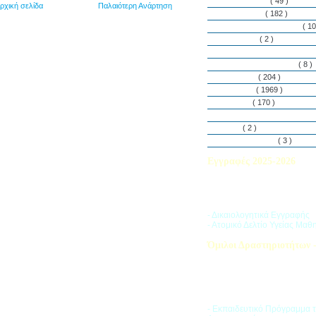
Εθελοντισμός
( 49 )
ρχική σελίδα
Παλαιότερη Ανάρτηση
Εκδηλώσεις
( 182 )
Εργαστήρια Δεξιοτήτων
( 10
Εφημερίδα
( 2 )
Λασαλιανές Ημέρες Ειρήνη
Πρόγραμμα Σπουδών
( 8 )
Στην αυλή
( 204 )
Στην τάξη
( 1969 )
Στο Club
( 170 )
Σύλλογος Γονέων και Κη
Υλικά
( 2 )
Vacances d’ été
( 3 )
Εγγραφές 2025-2026
Διαβάστε περισσότερα για τ
του Σχολικού Έτους 2025-
- Δικαιολογητικά Εγγραφής
- Ατομικό Δελτίο Υγείας Μαθ
Όμιλοι Δραστηριοτήτων -
Η «Ζώνη Δραστηριοτήτων» 
στους μαθητές ποικιλία δρα
προσπαθώντας να ανταποκρι
αθλητικά, καλλιτεχνικά και π
τους ενδιαφέροντα.
- Εκπαιδευτικό Πρόγραμμα 