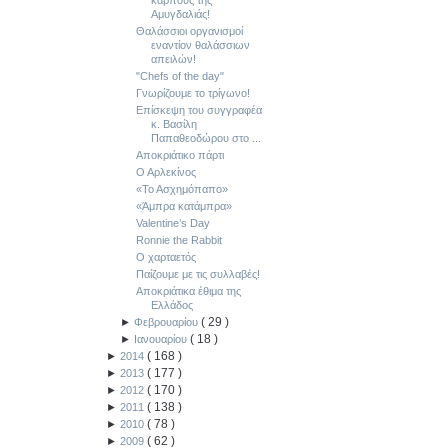
καρπούς της
Αμυγδαλιάς!
Θαλάσσιοι οργανισμοί
εναντίον θαλάσσιων
απειλών!
"Chefs of the day"
Γνωρίζουμε το τρίγωνο!
Επίσκεψη του συγγραφέα
κ. Βασίλη
Παπαθεοδώρου στο ...
Αποκριάτικο πάρτι
Ο Αρλεκίνος
«Το Ασχημόπαπο»
«Άμπρα κατάμπρα»
Valentine’s Day
Ronnie the Rabbit
Ο χαρταετός
Παίζουμε με τις συλλαβές!
Αποκριάτικα έθιμα της
Ελλάδος
(
29
)
►
Φεβρουαρίου
(
18
)
►
Ιανουαρίου
(
168
)
►
2014
(
177
)
►
2013
(
170
)
►
2012
(
138
)
►
2011
(
78
)
►
2010
(
62
)
►
2009