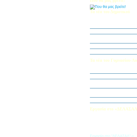
Που θα μας βρείτε!
Τα νέα του Δημοτικού
Οι μαθητές μας στον Διεθν
Πληροφορικής Bebras 202
Δράση ΟΠΕ: “Ο Κήπος του 
Η Δ΄ Τάξη στη θεατρική π
στον Πινόκιο”
Όμιλος Αρχιτεκτονικής Α΄-Β
Καλλιεργούμε αξίες, φυτεύο
Τα νέα του Γυμνασίου-Λυ
Παίζοντας θέατρο στο Μου
«Φύλακες της Φύσης»
Εξερευνούμε τον Κόσμο της 
Εκπαιδευτική Επίσκεψη στ
«Στα μονοπάτια της Ιστορία
λέξεων… ετυμοπλαθομυθισ
Χαιρετισμός Υπεύθυνης Αγγ
Εργασία στο «ΔΕΛΑΣΑ
Εάν επιθυμείτε να εργαστείτε
«ΔΕΛΑΣΑΛ», μπορείτε να σ
την αίτηση που θα βρείτε σ
σύνδεσμο
Εργασία στο "ΔΕΛΑΣΑΛ"->