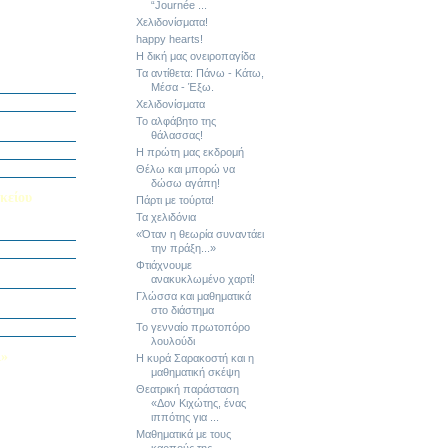
“Journée ...
Χελιδονίσματα!
happy hearts!
Η δική μας ονειροπαγίδα
ή Διαγωνισμό
Τα αντίθετα: Πάνω - Κάτω,
5
Μέσα - Έξω.
Εαυτού μου”
Χελιδονίσματα
αράσταση “Όπως
Το αλφάβητο της
θάλασσας!
΄ Δημοτικού
Η πρώτη μας εκδρομή
υμε το μέλλον
Θέλω και μπορώ να
δώσω αγάπη!
κείου
Πάρτι με τούρτα!
Τα χελιδόνια
σείο…
«Όταν η θεωρία συναντάει
την πράξη...»
Φτιάχνουμε
Καινοτομίας -
ο Πολυτεχνείο
ανακυκλωμένο χαρτί!
Γλώσσα και μαθηματικά
ς και των
τοριογραφώ!»
στο διάστημα
λικού Τμήματος
Το γενναίο πρωτοπόρο
λουλούδι
Λ»
Η κυρά Σαρακοστή και η
μαθηματική σκέψη
 στο Κολέγιο
Θεατρική παράσταση
υμπληρώσετε
«Δον Κιχώτης, ένας
τον παρακάτω
ιππότης για ...
Μαθηματικά με τους