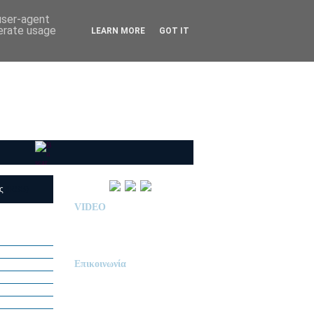
 user-agent
nerate usage
LEARN MORE
GOT IT
ις
(RSS)
VIDEO
Παρουσίαση Κολεγίου
"ΔΕΛΑΣΑΛ"
Επικοινωνία
ΙΔΙΩΤΙΚΟ ΝΗΠΙΑΓΩΓΕΙΟ
« Δ Ε Λ Α Σ Α Λ »
ΠΕΥΚΑ (ΡΕΤΖΙΚΙ)