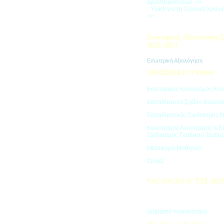
Δραστηριοτήτων ->>
- Υλικά για τη Σχολική Χρον
>>
Εσωτερική Αξιολόγηση Σ
2022-2023
Εσωτερική Αξιολόγηση
ΧΡΗΣΙΜΑ ΕΓΓΡΑΦΑ
Εσωτερικός Κανονισμός Κολ
Εκπαιδευτικό Σχέδιο Κολεγί
Εκπαιδευτικός Σχεδιασμός 
Κανονισμός Λειτουργίας & Ε
Σχεδιασμός Παιδικού Σταθμ
Μεταφορά Μαθητών
Στολές
VACANCES D’ ÉTÉ 202
Πρόγραμμα Καλοκαιρινών Δ
"Vacances d' été"
Διαβάστε περισσότερα