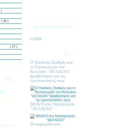
ΘΕΣΣΑΛΟΝΙΚΗΣ
Τ.Θ. 06 – 57010
 )
ΑΣΒΕΣΤΟΧΩΡΙ
ΤΗΛ: 2310 633 333
ς
( 35 )
preschool@delasalle.gr
GDPR
Πολιτική επεξεργασίας
δεμόνων
( 27 )
προσωπικών δεδομένων | Για
περισσότερα πατήστε
εδώ
Ο Παιδικός Σταθμός και
το Νηπιαγωγείο του
Κολεγίου "ΔΕΛΑΣΑΛ"
ις Εγγραφές
βραβεύτηκαν για τις
2026
εδώ.
εγκαταστάσεις τους
ητή
 Clubs
BRAVO στο Νηπιαγωγείο
προσφέρει
"ΔΕΛΑΣΑΛ"
στηριοτήτων,
θεί στα
εριβαλλοντικά
Η εφημερίδα μας
της Ζώνης