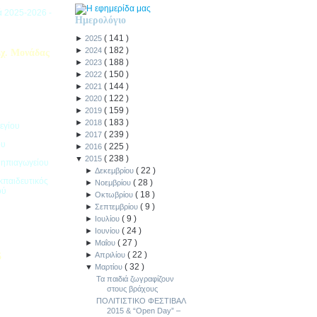
ιά 2025-2026 -
Ημερολόγιο
(
141
)
►
2025
(
182
)
►
2024
χ. Μονάδας
(
188
)
►
2023
(
150
)
►
2022
(
144
)
►
2021
(
122
)
►
2020
(
159
)
►
2019
(
183
)
►
2018
εγίου
(
239
)
►
2017
ου
(
225
)
►
2016
(
238
)
▼
2015
Νηπιαγωγείου
(
22
)
►
Δεκεμβρίου
κπαιδευτικός
(
28
)
►
Νοεμβρίου
ού
(
18
)
►
Οκτωβρίου
(
9
)
►
Σεπτεμβρίου
(
9
)
►
Ιουλίου
(
24
)
►
Ιουνίου
(
27
)
►
Μαΐου
(
22
)
►
Απριλίου
5
(
32
)
▼
Μαρτίου
ιακοπών -
Τα παιδιά ζωγραφίζουν
στους βράχους
ΠΟΛΙΤΙΣΤΙΚΟ ΦΕΣΤΙΒΑΛ
2015 & “Open Day” –