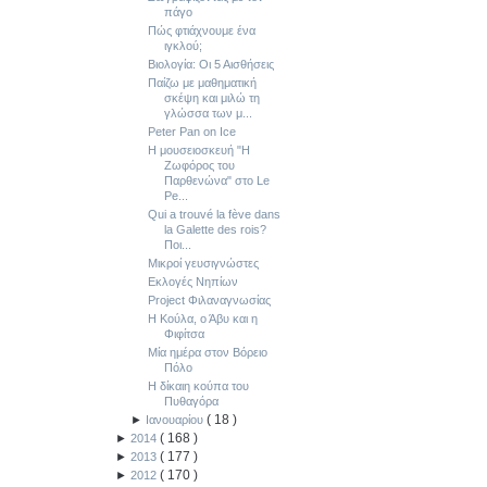
πάγο
Πώς φτιάχνουμε ένα
ιγκλού;
Βιολογία: Οι 5 Αισθήσεις
Παίζω με μαθηματική
σκέψη και μιλώ τη
γλώσσα των μ...
Peter Pan on Ice
Η μουσειοσκευή "Η
Ζωφόρος του
Παρθενώνα" στο Le
Pe...
Qui a trouvé la fève dans
la Galette des rois?
Ποι...
Μικροί γευσιγνώστες
Εκλογές Νηπίων
Project Φιλαναγνωσίας
Η Κούλα, ο Άβυ και η
Φιφίτσα
Μία ημέρα στον Βόρειο
Πόλο
Η δίκαιη κούπα του
Πυθαγόρα
(
18
)
►
Ιανουαρίου
(
168
)
►
2014
(
177
)
►
2013
(
170
)
►
2012