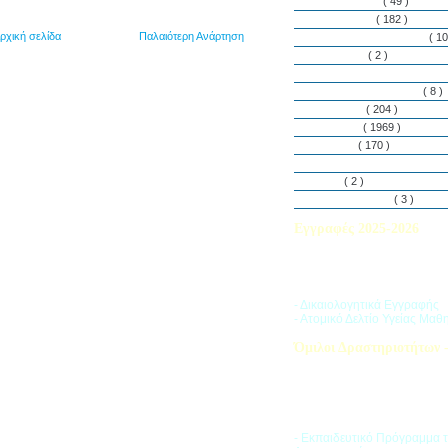
Εθελοντισμός
( 49 )
Εκδηλώσεις
( 182 )
ρχική σελίδα
Παλαιότερη Ανάρτηση
Εργαστήρια Δεξιοτήτων
( 10
Εφημερίδα
( 2 )
Λασαλιανές Ημέρες Ειρήνη
Πρόγραμμα Σπουδών
( 8 )
Στην αυλή
( 204 )
Στην τάξη
( 1969 )
Στο Club
( 170 )
Σύλλογος Γονέων και Κη
Υλικά
( 2 )
Vacances d’ été
( 3 )
Εγγραφές 2025-2026
Διαβάστε περισσότερα για τ
του Σχολικού Έτους 2025-
- Δικαιολογητικά Εγγραφής
- Ατομικό Δελτίο Υγείας Μαθ
Όμιλοι Δραστηριοτήτων -
Η «Ζώνη Δραστηριοτήτων» 
στους μαθητές ποικιλία δρα
προσπαθώντας να ανταποκρι
αθλητικά, καλλιτεχνικά και π
τους ενδιαφέροντα.
- Εκπαιδευτικό Πρόγραμμα 