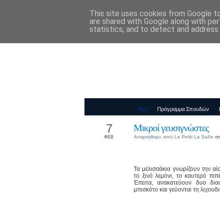
This site uses cookies from Google to 
Παιδικός Σταθ
are shared with Google along with per
statistics, and to detect and address
Νέα
Πρόγραμμα Σπουδών
7
Μικροί γευσιγνώστες
Αναρτήθηκε από
Le Petit La Salle
στ
ΦΕΒ
Τα μελισσάκια γνωρίζουν την αί
το ξινό λεμόνι, το καυτερό πιπ
Έπειτα, ανακατεύουν δυο διαφ
μπισκότο και γεύονται τη
λιχουδι