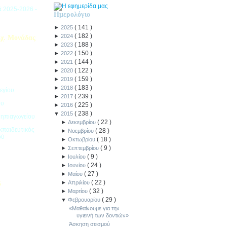
ιά 2025-2026 -
Ημερολόγιο
(
141
)
►
2025
(
182
)
►
2024
χ. Μονάδας
(
188
)
►
2023
(
150
)
►
2022
(
144
)
►
2021
(
122
)
►
2020
(
159
)
►
2019
(
183
)
►
2018
εγίου
(
239
)
►
2017
ου
(
225
)
►
2016
(
238
)
▼
2015
Νηπιαγωγείου
(
22
)
►
Δεκεμβρίου
κπαιδευτικός
(
28
)
►
Νοεμβρίου
ού
(
18
)
►
Οκτωβρίου
(
9
)
►
Σεπτεμβρίου
(
9
)
►
Ιουλίου
(
24
)
►
Ιουνίου
(
27
)
►
Μαΐου
(
22
)
►
Απριλίου
5
(
32
)
►
Μαρτίου
(
29
)
ιακοπών -
▼
Φεβρουαρίου
«Μαθαίνουμε για την
υγιεινή των δοντιών»
Άσκηση σεισμού