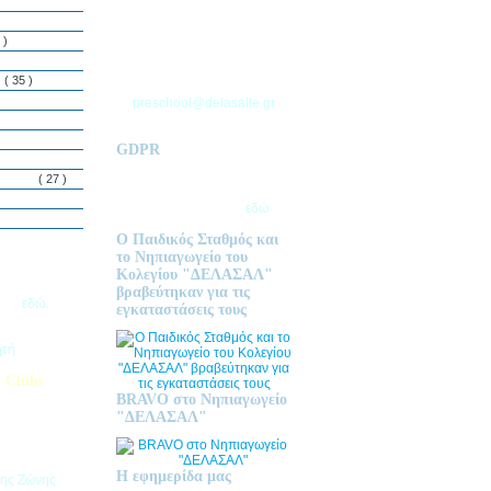
ΘΕΣΣΑΛΟΝΙΚΗΣ
Τ.Θ. 06 – 57010
 )
ΑΣΒΕΣΤΟΧΩΡΙ
ΤΗΛ: 2310 633 333
ς
( 35 )
preschool@delasalle.gr
GDPR
Πολιτική επεξεργασίας
δεμόνων
( 27 )
προσωπικών δεδομένων | Για
περισσότερα πατήστε
εδώ
Ο Παιδικός Σταθμός και
το Νηπιαγωγείο του
Κολεγίου "ΔΕΛΑΣΑΛ"
ις Εγγραφές
βραβεύτηκαν για τις
2026
εδώ.
εγκαταστάσεις τους
ητή
 Clubs
BRAVO στο Νηπιαγωγείο
προσφέρει
"ΔΕΛΑΣΑΛ"
στηριοτήτων,
θεί στα
εριβαλλοντικά
Η εφημερίδα μας
της Ζώνης