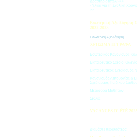
Δραστηριοτήτων ->>
- Υλικά για τη Σχολική Χρον
>>
Εσωτερική Αξιολόγηση Σ
2022-2023
Εσωτερική Αξιολόγηση
ΧΡΗΣΙΜΑ ΕΓΓΡΑΦΑ
Εσωτερικός Κανονισμός Κολ
Εκπαιδευτικό Σχέδιο Κολεγί
Εκπαιδευτικός Σχεδιασμός 
Κανονισμός Λειτουργίας & Ε
Σχεδιασμός Παιδικού Σταθμ
Μεταφορά Μαθητών
Στολές
VACANCES D’ ÉTÉ 202
Πρόγραμμα Καλοκαιρινών Δ
"Vacances d' été"
Διαβάστε περισσότερα