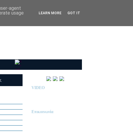
 user-agent
nerate usage
LEARN MORE
GOT IT
ις
(RSS)
VIDEO
Παρουσίαση Κολεγίου
"ΔΕΛΑΣΑΛ"
Επικοινωνία
ΙΔΙΩΤΙΚΟ ΝΗΠΙΑΓΩΓΕΙΟ
« Δ Ε Λ Α Σ Α Λ »
ΠΕΥΚΑ (ΡΕΤΖΙΚΙ)