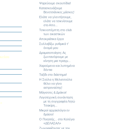
Ψαρεύουμε σκουπίδια!
Κατασκευάζουμε
Βενετσιάνικες μάσκες!
Ελάτε να γλεντήσουμε,
ή Διαγωνισμό
ελάτε να τσικνίσουμε
5
στο Απο...
Εαυτού μου”
Τσικνοπέμπτη στο club
των εικαστικών
αράσταση “Όπως
Αποκριάτικα έργα
΄ Δημοτικού
Συλλαβίζω ρυθμικά τ'
όνομά μου
υμε το μέλλον
Δραματοποίηση: Ας
κείου
ζωντανέψουμε με
κίνηση μια πραγμ...
Χαρούμενα και λυπημένα
σείο…
δόντια
Ταξίδι στο διάστημα!
Καινοτομίας -
Η Σούλα η Μελισσούλα
ο Πολυτεχνείο
θέλει να γίνει
ς και των
αστροναύτης!
τοριογραφώ!»
Μάγισσες & Δράκοι!
λικού Τμήματος
Λογοτεχνική συνάντηση
με τη συγγραφέα Λητώ
Λ»
Τσακίρη...
 στο Κολέγιο
Μικροί αρχαιολόγοι εν
υμπληρώσετε
δράσει!
τον παρακάτω
Ο Ποητιτής... στο Κολέγιο
«ΔΕΛΑΣΑΛ»
Ζωγραφίζοντας με τον