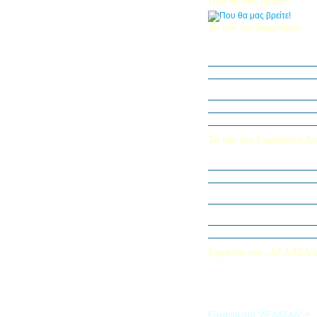
Που θα μας βρείτε!
Τα νέα του Δημοτικού
Οι μαθητές μας στον Διεθν
Πληροφορικής Bebras 202
Δράση ΟΠΕ: “Ο Κήπος του 
Η Δ΄ Τάξη στη θεατρική π
στον Πινόκιο”
Όμιλος Αρχιτεκτονικής Α΄-Β
Καλλιεργούμε αξίες, φυτεύο
Τα νέα του Γυμνασίου-Λυ
Παίζοντας θέατρο στο Μου
«Φύλακες της Φύσης»
Εξερευνούμε τον Κόσμο της 
Εκπαιδευτική Επίσκεψη στ
«Στα μονοπάτια της Ιστορία
λέξεων… ετυμοπλαθομυθισ
Χαιρετισμός Υπεύθυνης Αγγ
Εργασία στο «ΔΕΛΑΣΑ
Εάν επιθυμείτε να εργαστείτε
«ΔΕΛΑΣΑΛ», μπορείτε να σ
την αίτηση που θα βρείτε σ
σύνδεσμο
Εργασία στο "ΔΕΛΑΣΑΛ"->