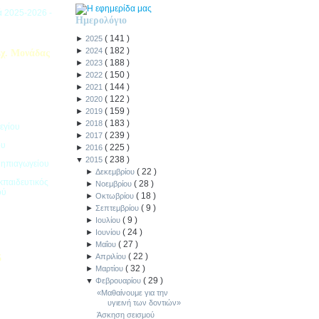
ιά 2025-2026 -
Ημερολόγιο
(
141
)
►
2025
(
182
)
►
2024
χ. Μονάδας
(
188
)
►
2023
(
150
)
►
2022
(
144
)
►
2021
(
122
)
►
2020
(
159
)
►
2019
(
183
)
►
2018
εγίου
(
239
)
►
2017
ου
(
225
)
►
2016
(
238
)
▼
2015
Νηπιαγωγείου
(
22
)
►
Δεκεμβρίου
κπαιδευτικός
(
28
)
►
Νοεμβρίου
ού
(
18
)
►
Οκτωβρίου
(
9
)
►
Σεπτεμβρίου
(
9
)
►
Ιουλίου
(
24
)
►
Ιουνίου
(
27
)
►
Μαΐου
(
22
)
►
Απριλίου
5
(
32
)
►
Μαρτίου
(
29
)
ιακοπών -
▼
Φεβρουαρίου
«Μαθαίνουμε για την
υγιεινή των δοντιών»
Άσκηση σεισμού