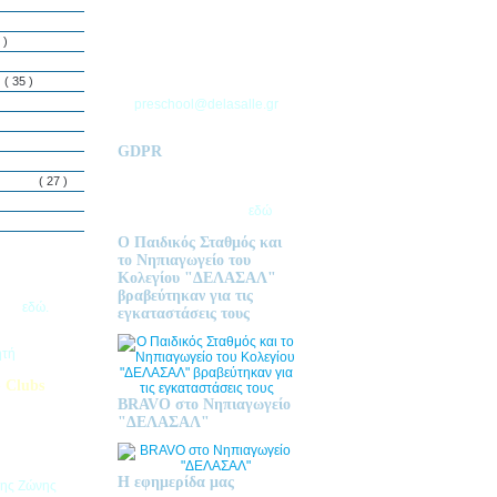
ΘΕΣΣΑΛΟΝΙΚΗΣ
Τ.Θ. 06 – 57010
 )
ΑΣΒΕΣΤΟΧΩΡΙ
ΤΗΛ: 2310 633 333
ς
( 35 )
preschool@delasalle.gr
GDPR
Πολιτική επεξεργασίας
δεμόνων
( 27 )
προσωπικών δεδομένων | Για
περισσότερα πατήστε
εδώ
Ο Παιδικός Σταθμός και
το Νηπιαγωγείο του
Κολεγίου "ΔΕΛΑΣΑΛ"
ις Εγγραφές
βραβεύτηκαν για τις
2026
εδώ.
εγκαταστάσεις τους
ητή
 Clubs
BRAVO στο Νηπιαγωγείο
προσφέρει
"ΔΕΛΑΣΑΛ"
στηριοτήτων,
θεί στα
εριβαλλοντικά
Η εφημερίδα μας
της Ζώνης