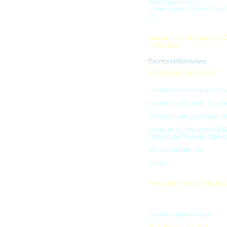
Δραστηριοτήτων ->>
- Υλικά για τη Σχολική Χρον
>>
Εσωτερική Αξιολόγηση Σ
2022-2023
Εσωτερική Αξιολόγηση
ΧΡΗΣΙΜΑ ΕΓΓΡΑΦΑ
Εσωτερικός Κανονισμός Κολ
Εκπαιδευτικό Σχέδιο Κολεγί
Εκπαιδευτικός Σχεδιασμός 
Κανονισμός Λειτουργίας & Ε
Σχεδιασμός Παιδικού Σταθμ
Μεταφορά Μαθητών
Στολές
VACANCES D’ ÉTÉ 202
Πρόγραμμα Καλοκαιρινών Δ
"Vacances d' été"
Διαβάστε περισσότερα