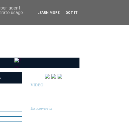
 user-agent
nerate usage
LEARN MORE
GOT IT
ις
(RSS)
VIDEO
Παρουσίαση Κολεγίου
"ΔΕΛΑΣΑΛ"
Επικοινωνία
ΙΔΙΩΤΙΚΟ ΝΗΠΙΑΓΩΓΕΙΟ
« Δ Ε Λ Α Σ Α Λ »
ΠΕΥΚΑ (ΡΕΤΖΙΚΙ)