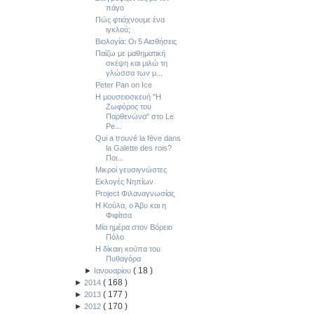
πάγο
Πώς φτιάχνουμε ένα
ιγκλού;
Βιολογία: Οι 5 Αισθήσεις
Παίζω με μαθηματική
σκέψη και μιλώ τη
γλώσσα των μ...
Peter Pan on Ice
Η μουσειοσκευή "Η
Ζωφόρος του
Παρθενώνα" στο Le
Pe...
Qui a trouvé la fève dans
la Galette des rois?
Ποι...
Μικροί γευσιγνώστες
Εκλογές Νηπίων
Project Φιλαναγνωσίας
Η Κούλα, ο Άβυ και η
Φιφίτσα
Μία ημέρα στον Βόρειο
Πόλο
Η δίκαιη κούπα του
Πυθαγόρα
(
18
)
►
Ιανουαρίου
(
168
)
►
2014
(
177
)
►
2013
(
170
)
►
2012