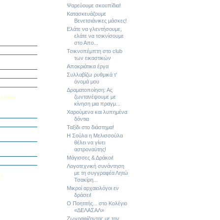
Ψαρεύουμε σκουπίδια!
Κατασκευάζουμε
Βενετσιάνικες μάσκες!
Ελάτε να γλεντήσουμε,
ή Διαγωνισμό
ελάτε να τσικνίσουμε
5
στο Απο...
Εαυτού μου”
Τσικνοπέμπτη στο club
των εικαστικών
αράσταση “Όπως
Αποκριάτικα έργα
΄ Δημοτικού
Συλλαβίζω ρυθμικά τ'
όνομά μου
υμε το μέλλον
Δραματοποίηση: Ας
κείου
ζωντανέψουμε με
κίνηση μια πραγμ...
Χαρούμενα και λυπημένα
σείο…
δόντια
Ταξίδι στο διάστημα!
Καινοτομίας -
Η Σούλα η Μελισσούλα
ο Πολυτεχνείο
θέλει να γίνει
ς και των
αστροναύτης!
τοριογραφώ!»
Μάγισσες & Δράκοι!
λικού Τμήματος
Λογοτεχνική συνάντηση
με τη συγγραφέα Λητώ
Λ»
Τσακίρη...
 στο Κολέγιο
Μικροί αρχαιολόγοι εν
υμπληρώσετε
δράσει!
τον παρακάτω
Ο Ποητιτής... στο Κολέγιο
«ΔΕΛΑΣΑΛ»
Ζωγραφίζοντας με τον