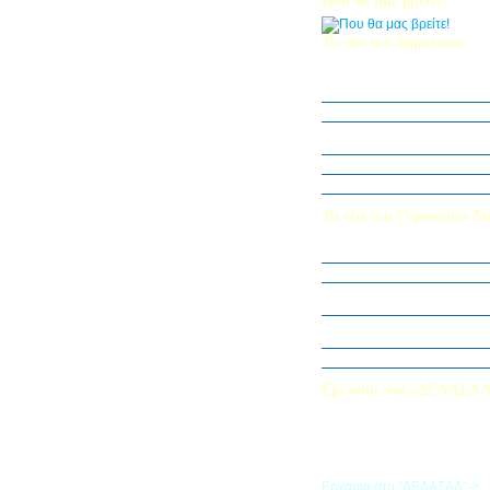
Που θα μας βρείτε!
Τα νέα του Δημοτικού
Οι μαθητές μας στον Διεθν
Πληροφορικής Bebras 202
Δράση ΟΠΕ: “Ο Κήπος του 
Η Δ΄ Τάξη στη θεατρική π
στον Πινόκιο”
Όμιλος Αρχιτεκτονικής Α΄-Β
Καλλιεργούμε αξίες, φυτεύο
Τα νέα του Γυμνασίου-Λυ
Παίζοντας θέατρο στο Μου
«Φύλακες της Φύσης»
Εξερευνούμε τον Κόσμο της 
Εκπαιδευτική Επίσκεψη στ
«Στα μονοπάτια της Ιστορία
λέξεων… ετυμοπλαθομυθισ
Χαιρετισμός Υπεύθυνης Αγγ
Εργασία στο «ΔΕΛΑΣΑ
Εάν επιθυμείτε να εργαστείτε
«ΔΕΛΑΣΑΛ», μπορείτε να σ
την αίτηση που θα βρείτε σ
σύνδεσμο
Εργασία στο "ΔΕΛΑΣΑΛ"->