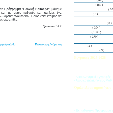
Εθελοντισμός
( 49 )
Εκδηλώσεις
( 182 )
στο
Πρόγραμμα "Παιδική Helmepa"
, μάθαμε
Εργαστήρια Δεξιοτήτων
( 10
 και τις ακτές καθαρές και παίξαμε ένα
Εφημερίδα
( 2 )
: «Ψαρεύω σκουπίδια». Ποιος είναι έτοιμος να
Λασαλιανές Ημέρες Ειρήνη
ας σκουπίδια;
Πρόγραμμα Σπουδών
( 8 )
Προνήπια 1 & 2
Στην αυλή
( 204 )
Στην τάξη
( 1969 )
Στο Club
( 170 )
Σύλλογος Γονέων και Κη
ρχική σελίδα
Παλαιότερη Ανάρτηση
Υλικά
( 2 )
Vacances d’ été
( 3 )
Εγγραφές 2025-2026
Διαβάστε περισσότερα για τ
του Σχολικού Έτους 2025-
- Δικαιολογητικά Εγγραφής
- Ατομικό Δελτίο Υγείας Μαθ
Όμιλοι Δραστηριοτήτων -
Η «Ζώνη Δραστηριοτήτων» 
στους μαθητές ποικιλία δρα
προσπαθώντας να ανταποκρι
αθλητικά, καλλιτεχνικά και π
τους ενδιαφέροντα.
- Εκπαιδευτικό Πρόγραμμα 