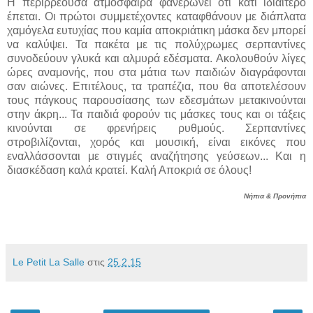
Η περιρρέουσα ατμόσφαιρα φανερώνει ότι κάτι ιδιαίτερο
έπεται. Οι πρώτοι συμμετέχοντες καταφθάνουν με διάπλατα
χαμόγελα ευτυχίας που καμία αποκριάτικη μάσκα δεν μπορεί
να καλύψει. Τα πακέτα με τις πολύχρωμες σερπαντίνες
συνοδεύουν γλυκά και αλμυρά εδέσματα. Ακολουθούν λίγες
ώρες αναμονής, που στα μάτια των παιδιών διαγράφονται
σαν αιώνες. Επιτέλους, τα τραπέζια,
που θα αποτελέσουν
τους πάγκους παρουσίασης των εδεσμάτων μετακινούνται
στην άκρη... Τα παιδιά φορούν τις μάσκες τους και οι τάξεις
κινούνται σε φρενήρεις ρυθμούς. Σερπαντίνες
στροβιλίζονται, χορός και μουσική, είναι εικόνες που
εναλλάσσονται με στιγμές αναζήτησης γεύσεων... Και η
διασκέδαση καλά κρατεί. Καλή Αποκριά σε όλους!
Νήπια & Προνήπια
Le Petit La Salle
στις
25.2.15