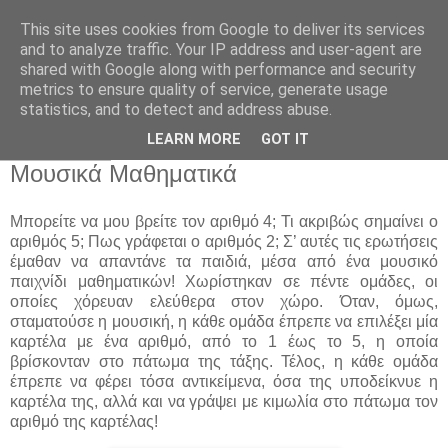
This site uses cookies from Google to deliver its services
Παιδικός Σταθμός-
and to analyze traffic. Your IP address and user-agent are
shared with Google along with performance and security
Νηπιαγωγείο "ΔΕΛΑΣΑΛ"
metrics to ensure quality of service, generate usage
statistics, and to detect and address abuse.
LEARN MORE
GOT IT
17 Ιαν 2014
Μουσικά Μαθηματικά
Μπορείτε να μου βρείτε τον αριθμό 4; Τι ακριβώς σημαίνει ο
αριθμός 5; Πως γράφεται ο αριθμός 2; Σ’ αυτές τις ερωτήσεις
έμαθαν να απαντάνε τα παιδιά, μέσα από ένα μουσικό
παιχνίδι μαθηματικών! Χωρίστηκαν σε πέντε ομάδες, οι
οποίες χόρευαν ελεύθερα στον χώρο. Όταν, όμως,
σταματούσε η μουσική, η κάθε ομάδα έπρεπε να επιλέξει μία
καρτέλα με ένα αριθμό, από το 1 έως το 5, η οποία
βρίσκονταν στο πάτωμα της τάξης. Τέλος, η κάθε ομάδα
έπρεπε να φέρει τόσα αντικείμενα, όσα της υποδείκνυε η
καρτέλα της, αλλά και να γράψει με κιμωλία στο πάτωμα τον
αριθμό της καρτέλας!