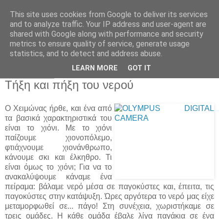
This site uses cookies from Google to deliver its services
Παιδικός Σταθμός-
and to analyze traffic. Your IP address and user-agent are
shared with Google along with performance and security
Νηπιαγωγείο "ΔΕΛΑΣΑΛ"
metrics to ensure quality of service, generate usage
statistics, and to detect and address abuse.
LEARN MORE
GOT IT
14 Ιαν 2014
Τήξη και πήξη του νερού
Ο Χειμώνας ήρθε, και ένα από
τα βασικά χαρακτηριστικά του
είναι το χιόνι. Με το χιόνι
παίζουμε χιονοπόλεμο,
φτιάχνουμε χιονάνθρωπο,
κάνουμε σκι και έλκηθρο. Τι
είναι όμως το χιόνι; Για να το
ανακαλύψουμε κάναμε ένα
πείραμα: βάλαμε νερό μέσα σε παγοκύστες και, έπειτα, τις
παγοκύστες στην κατάψυξη. Ώρες αργότερα το νερό μας είχε
μεταμορφωθεί σε... πάγο! Στη συνέχεια, χωριστήκαμε σε
τρεις ομάδες. Η κάθε ομάδα έβαλε λίγα παγάκια σε ένα