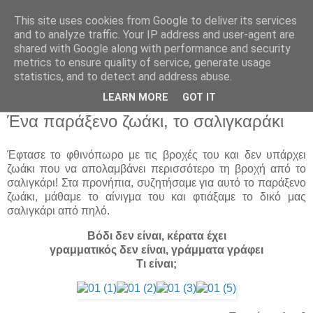
This site uses cookies from Google to deliver its services
Παιδικός Σταθμός-
and to analyze traffic. Your IP address and user-agent are
shared with Google along with performance and security
Νηπιαγωγείο "ΔΕΛΑΣΑΛ"
metrics to ensure quality of service, generate usage
statistics, and to detect and address abuse.
LEARN MORE
GOT IT
22 Νοε 2013
Ένα παράξενο ζωάκι, το σαλιγκαράκι
Έφτασε το φθινόπωρο με τις βροχές του και δεν υπάρχει
ζωάκι που να απολαμβάνει περισσότερο τη βροχή από το
σαλιγκάρι! Στα προνήπια, συζητήσαμε για αυτό το παράξενο
ζωάκι, μάθαμε το αίνιγμα του και φτιάξαμε το δικό μας
σαλιγκάρι από πηλό.
Βόδι δεν είναι, κέρατα έχει
γραμματικός δεν είναι, γράμματα γράφει
Τι είναι;