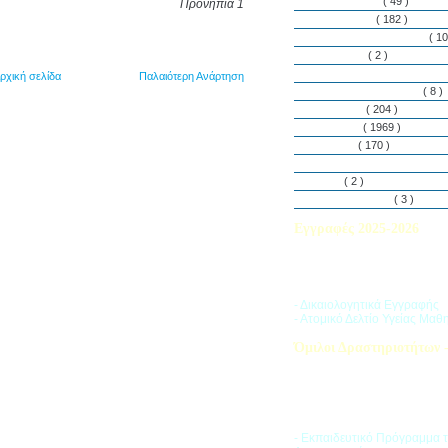
Εθελοντισμός
( 49 )
Προνήπια 1
Εκδηλώσεις
( 182 )
Εργαστήρια Δεξιοτήτων
( 10
Εφημερίδα
( 2 )
Λασαλιανές Ημέρες Ειρήνη
ρχική σελίδα
Παλαιότερη Ανάρτηση
Πρόγραμμα Σπουδών
( 8 )
Στην αυλή
( 204 )
Στην τάξη
( 1969 )
Στο Club
( 170 )
Σύλλογος Γονέων και Κη
Υλικά
( 2 )
Vacances d’ été
( 3 )
Εγγραφές 2025-2026
Διαβάστε περισσότερα για τ
του Σχολικού Έτους 2025-
- Δικαιολογητικά Εγγραφής
- Ατομικό Δελτίο Υγείας Μαθ
Όμιλοι Δραστηριοτήτων -
Η «Ζώνη Δραστηριοτήτων» 
στους μαθητές ποικιλία δρα
προσπαθώντας να ανταποκρι
αθλητικά, καλλιτεχνικά και π
τους ενδιαφέροντα.
- Εκπαιδευτικό Πρόγραμμα 