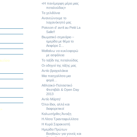
«Η πανέμορφη μέρα μιας
πεταλούδας»
Τα χελιδόνια
Ανανεώνουμε το
ή Διαγωνισμό
λαχανόκηπό μας
5
Poisson d’ avril au Petit La
Εαυτού μου”
Salle!!
αράσταση “Όπως
Βιωματικό σεμινάριο –
ημερίδα με θέμα το
Αειφόρο Σ...
΄ Δημοτικού
Μαθαίνω να κυκλοφορώ
υμε το μέλλον
με ασφάλεια
κείου
Το ταξίδι της πεταλούδας
Οι οδηγοί της τάξης μας
σείο…
Αντίο βραχιολάκια
Μια πασχαλίτσα μια
φορά…
Καινοτομίας -
ο Πολυτεχνείο
Αθλητικό-Πολιτιστικό
Φεστιβάλ & Open Day
ς και των
2013
τοριογραφώ!»
Αντίο Μάρτη!
λικού Τμήματος
Όλοι ίδιοι, αλλά και
Λ»
διαφορετικοί
Καλωσήρθες Άνοιξη
 στο Κολέγιο
Η Λίτσα Τριανταφυλλίτσα
υμπληρώσετε
τον παρακάτω
Η Κυρά Σαρακοστή
Ημερίδα Πρώτων
Βοηθειών για γονείς και