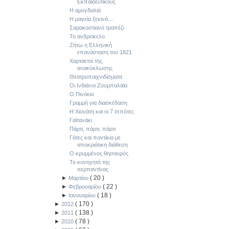
Εκπαιδευτικούς
Η αμυγδαλιά
Η μαγεία ξεκινά…
Σαρακοστιανό τραπέζι
Το ανδρείκελο
Ζήτω η Ελληνική
επανάσταση του 1821
Χαρταετοί της
ανακύκλωσης
Θεατροπαιχνιδίσματα
Οι Ινδιάνοι Ζουμπαλάϊα
Ο Πινόκιο
Γραμμή για διασκέδαση
Η Χιονάτη και οι 7 ιππότες
Γαϊτανάκι
Πάρτι, πάρτι, πάρτι
Γάτες και ποντίκια με
αποκριάτικη διάθεση
Ο κρυμμένος θησαυρός
Το κυνηγητό της
σερπαντίνας
(
20
)
►
Μαρτίου
(
22
)
►
Φεβρουαρίου
(
18
)
►
Ιανουαρίου
(
170
)
►
2012
(
138
)
►
2011
(
78
)
►
2010