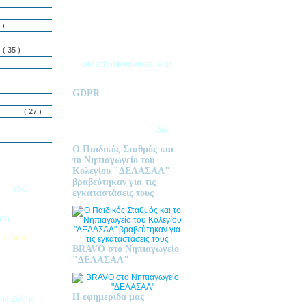
ΘΕΣΣΑΛΟΝΙΚΗΣ
Τ.Θ. 06 – 57010
 )
ΑΣΒΕΣΤΟΧΩΡΙ
ΤΗΛ: 2310 633 333
ς
( 35 )
preschool@delasalle.gr
GDPR
Πολιτική επεξεργασίας
δεμόνων
( 27 )
προσωπικών δεδομένων | Για
περισσότερα πατήστε
εδώ
Ο Παιδικός Σταθμός και
το Νηπιαγωγείο του
Κολεγίου "ΔΕΛΑΣΑΛ"
ις Εγγραφές
βραβεύτηκαν για τις
2026
εδώ.
εγκαταστάσεις τους
ητή
 Clubs
BRAVO στο Νηπιαγωγείο
προσφέρει
"ΔΕΛΑΣΑΛ"
στηριοτήτων,
θεί στα
εριβαλλοντικά
Η εφημερίδα μας
της Ζώνης