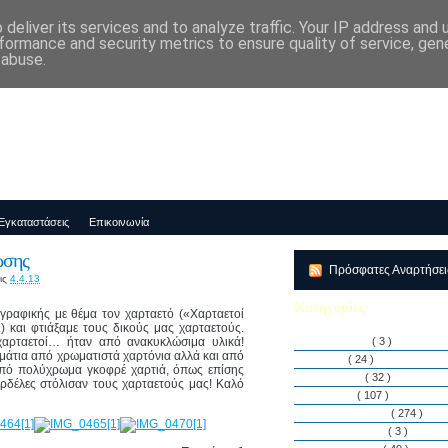
deliver its services and to analyze traffic. Your IP address and
μός-Νηπιαγωγείο "ΔΕΛΑΣΑΛ"
formance and security metrics to ensure quality of service, ge
 abuse.
Εγκαταστάσεις
Επικοινωνία
ωσης
Πρόσφατες Αναρτήσε
ις
4.4.13
Κατηγορίες
γραφικής με θέμα τον χαρταετό («Χαρταετοί
) και φτιάξαμε τους δικούς μας χαρταετούς.
χαρταετοί… ήταν από ανακυκλώσιμα υλικά!
Αθλητισμός
( 3 )
άτια από χρωματιστά χαρτόνια αλλά και από
Άρθρα
( 24 )
 από πολύχρωμα γκοφρέ χαρτιά, όπως επίσης
Διακρίσεις
( 32 )
ορδέλες στόλισαν τους χαρταετούς μας! Καλό
Διάφορα
( 107 )
Δραστηριότητες
( 274 )
Εγκαταστάσεις
( 3 )