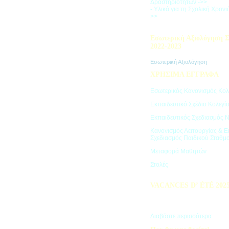
Δραστηριοτήτων ->>
- Υλικά για τη Σχολική Χρον
>>
Εσωτερική Αξιολόγηση Σ
2022-2023
Εσωτερική Αξιολόγηση
ΧΡΗΣΙΜΑ ΕΓΓΡΑΦΑ
Εσωτερικός Κανονισμός Κολ
Εκπαιδευτικό Σχέδιο Κολεγί
Εκπαιδευτικός Σχεδιασμός 
Κανονισμός Λειτουργίας & Ε
Σχεδιασμός Παιδικού Σταθμ
Μεταφορά Μαθητών
Στολές
VACANCES D’ ÉTÉ 202
Πρόγραμμα Καλοκαιρινών Δ
"Vacances d' été"
Διαβάστε περισσότερα