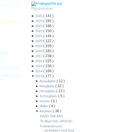
ιά 2025-2026 -
Ημερολόγιο
(
141
)
►
2025
(
182
)
►
2024
χ. Μονάδας
(
188
)
►
2023
(
150
)
►
2022
(
144
)
►
2021
(
122
)
►
2020
(
159
)
►
2019
(
183
)
►
2018
εγίου
(
239
)
►
2017
ου
(
225
)
►
2016
(
238
)
►
2015
Νηπιαγωγείου
(
168
)
►
2014
κπαιδευτικός
(
177
)
▼
2013
ού
(
12
)
►
Δεκεμβρίου
(
32
)
►
Νοεμβρίου
(
23
)
►
Οκτωβρίου
(
5
)
►
Σεπτεμβρίου
(
5
)
►
Ιουνίου
(
4
)
►
Μαΐου
5
(
36
)
▼
Απριλίου
ιακοπών -
ΚΑΛΟ ΠΑΣΧΑ!!!
Το θέμα ήταν «ROCK»
Η ανακύκλωση
μπαταριών είναι ζωή