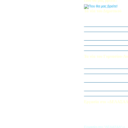
Που θα μας βρείτε!
Τα νέα του Δημοτικού
Οι μαθητές μας στον Διεθν
Πληροφορικής Bebras 202
Δράση ΟΠΕ: “Ο Κήπος του 
Η Δ΄ Τάξη στη θεατρική π
στον Πινόκιο”
Όμιλος Αρχιτεκτονικής Α΄-Β
Καλλιεργούμε αξίες, φυτεύο
Τα νέα του Γυμνασίου-Λυ
Παίζοντας θέατρο στο Μου
«Φύλακες της Φύσης»
Εξερευνούμε τον Κόσμο της 
Εκπαιδευτική Επίσκεψη στ
«Στα μονοπάτια της Ιστορία
λέξεων… ετυμοπλαθομυθισ
Χαιρετισμός Υπεύθυνης Αγγ
Εργασία στο «ΔΕΛΑΣΑ
Εάν επιθυμείτε να εργαστείτε
«ΔΕΛΑΣΑΛ», μπορείτε να σ
την αίτηση που θα βρείτε σ
σύνδεσμο
Εργασία στο "ΔΕΛΑΣΑΛ"->