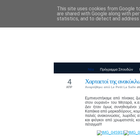
This site uses cookies from Google to 
Παιδικός Σταθ
are shared with Google along with per
statistics, and to detect and address
Νέα
Πρόγραμμα Σπουδών
4
Χαρταετοί της ανακύκλ
Αναρτήθηκε από
Le Petit La Salle
στ
ΑΠΡ
Εμπνευστήκαμε από πίνακες ζω
στον ουρανό» του Μηταρά, κ.α.
Δεν ήταν όμως συνηθισμένοι 
Καπάκια από μαρκαδόρους, κομμ
παλιές ανακοινώσεις, λωρίδες
και φιόγκοι από χρωματιστές κ
πέταγμα!!!