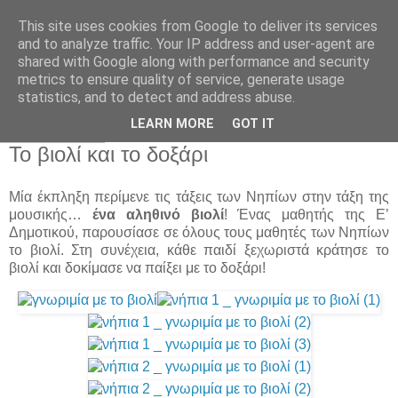
This site uses cookies from Google to deliver its services
Παιδικός Σταθμός-
and to analyze traffic. Your IP address and user-agent are
shared with Google along with performance and security
Νηπιαγωγείο "ΔΕΛΑΣΑΛ"
metrics to ensure quality of service, generate usage
statistics, and to detect and address abuse.
LEARN MORE
GOT IT
19 Μαρ 2013
Το βιολί και το δοξάρι
Μία έκπληξη περίμενε τις τάξεις των Νηπίων στην τάξη της
μουσικής…
ένα αληθινό βιολί
! Ένας μαθητής της Ε’
Δημοτικού, παρουσίασε σε όλους τους μαθητές των Νηπίων
το βιολί. Στη συνέχεια, κάθε παιδί ξεχωριστά κράτησε το
βιολί και δοκίμασε να παίξει με το δοξάρι!