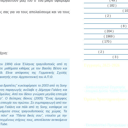
νεργαστούν μαζί του σ’ ένα μικρό αφιέρωμα
Εθελοντισμός
( 49 )
Εκδηλώσεις
( 182 )
Εργαστήρια Δεξιοτήτων
( 10
ους σας για να τους απολαύσουμε και να τους
Εφημερίδα
( 2 )
Λασαλιανές Ημέρες Ειρήνη
Πρόγραμμα Σπουδών
( 8 )
Στην αυλή
( 204 )
Στην τάξη
( 1969 )
Στο Club
( 170 )
Σύλλογος Γονέων και Κη
Υλικά
( 2 )
έχνη:
Vacances d’ été
( 3 )
ου 1984) είναι Έλληνας τραγοδοποιός από τη
Εγγραφές 2025-2026
σε μαθήματα κιθάρας με τον Βασίλη Βέτσο και
ι. Είναι απόφοιτος της Γερμανικής Σχολής
Διαβάστε περισσότερα για τ
φοιτητής στην Αρχιτεκτονική του Α.Π.Θ.
του Σχολικού Έτους 2025-
μα δραπέτες" κυκλοφόρησε το 2003 από τη Sony
- Δικαιολογητικά Εγγραφής
υνση παραγωγής ανέλαβε η Δήμητρα Γαλάνη και
- Ατομικό Δελτίο Υγείας Μαθ
ελλος. Από τον δίσκο γνώρισε μεγάλη επιτυχία
πο". Ο δεύτερος δίσκος (2005) "Ένας όμορφος
Όμιλοι Δραστηριοτήτων -
ν επιτυχία του πρώτου. Σε συμπαραγωγή από τον
Η «Ζώνη Δραστηριοτήτων» 
ρα Γαλάνη και πάλι από τη Sony, κατάφερε να
στους μαθητές ποικιλία δρα
νάμεσα στους τραγουδοποιούς της χώρας. Τα
προσπαθώντας να ανταποκρι
πόνι" και "Πάντα δικός σου", ντουέτο με την
αθλητικά, καλλιτεχνικά και π
εγμένους στίχους τους, αποτέλεσαν αντικείμενα
τους ενδιαφέροντα.
uTube.
- Εκπαιδευτικό Πρόγραμμα 