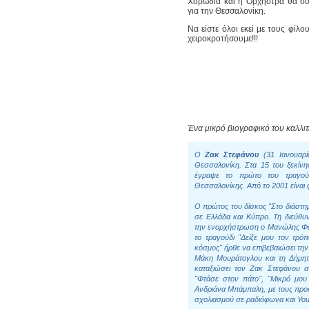
Χορωδία και η Ορχήστρα θα συ
για την Θεσσαλονίκη.
Να είστε όλοι εκεί με τους φίλ
χειροκροτήσουμε!!!
Ένα μικρό βιογραφικό του καλλιτ
Ο
Ζακ Στεφάνου
(31 Ιανουαρί
Θεσσαλονίκη. Στα 15 του ξεκίνη
έγραψε το πρώτο του τραγούδ
Θεσσαλονίκης. Από το 2001 είναι 
Ο πρώτος του δίσκος "Στο διάστη
σε Ελλάδα και Κύπρο. Τη διεύθ
την ενορχήστρωση ο Μανώλης Φάμ
το τραγούδι "Δείξε μου τον τρό
κόσμος" ήρθε να επιβεβαιώσει τη
Μάκη Μουράτογλου και τη Δήμητ
καταξιώσει τον Ζακ Στεφάνου α
"Φτάσε στον πάτο", "Μικρό μου 
Ανδριάνα Μπάμπαλη, με τους προσ
σχολιασμού σε ραδιόφωνα και Yo