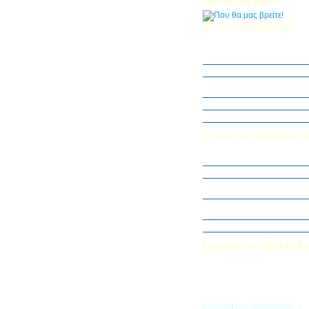
Που θα μας βρείτε!
Τα νέα του Δημοτικού
Οι μαθητές μας στον Διεθν
Πληροφορικής Bebras 202
Δράση ΟΠΕ: “Ο Κήπος του 
Η Δ΄ Τάξη στη θεατρική π
στον Πινόκιο”
Όμιλος Αρχιτεκτονικής Α΄-Β
Καλλιεργούμε αξίες, φυτεύο
Τα νέα του Γυμνασίου-Λυ
Παίζοντας θέατρο στο Μου
«Φύλακες της Φύσης»
Εξερευνούμε τον Κόσμο της 
Εκπαιδευτική Επίσκεψη στ
«Στα μονοπάτια της Ιστορία
λέξεων… ετυμοπλαθομυθισ
Χαιρετισμός Υπεύθυνης Αγγ
Εργασία στο «ΔΕΛΑΣΑ
Εάν επιθυμείτε να εργαστείτε
«ΔΕΛΑΣΑΛ», μπορείτε να σ
την αίτηση που θα βρείτε σ
σύνδεσμο
Εργασία στο "ΔΕΛΑΣΑΛ"->