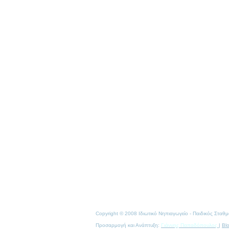
Copyright © 2008 Ιδιωτικό Νηπιαγωγείο - Παιδικός Στα
Προσαρμογή και Ανάπτυξη:
Γιάννης Παπαδόπουλος
|
Bl