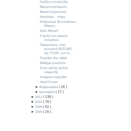
Λούδα η πεταλούδα
Μικροί επιστήμονες
Μικροί εξερευνητές
Νηστίσιμο... πάρτι
Φτιάχνουμε Βενετσιάνικες
Μάσκες
Καλό Μήνα!!!
Η φυλή των μικρών
πελμάτων
Παρουσίαση, στην
εκπομπή RESTART
της TV100, των τε...
Thumber the rabbit
Μάθημα μπαλέτου
Ένας τρελός τρελός
κομμωτής
Ιπτάμενα παιχνίδια
Hand Forest
(
26
)
►
Φεβρουαρίου
(
17
)
►
Ιανουαρίου
(
138
)
►
2011
(
78
)
►
2010
(
62
)
►
2009
(
16
)
►
2008