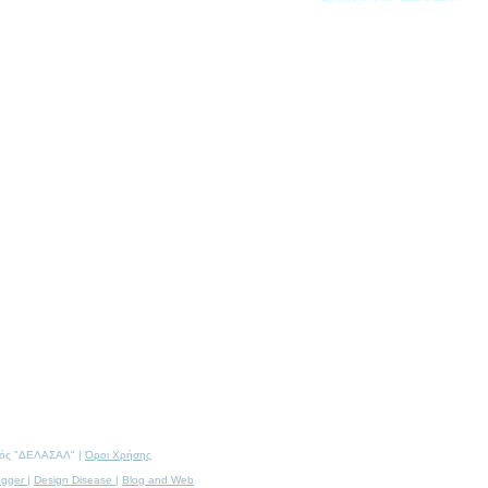
θμός "ΔΕΛΑΣΑΛ" |
Όροι Χρήσης
ogger
|
Design Disease
|
Blog and Web