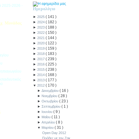
ιά 2025-2026 -
Ημερολόγιο
(
141
)
►
2025
(
182
)
►
2024
χ. Μονάδας
(
188
)
►
2023
(
150
)
►
2022
(
144
)
►
2021
(
122
)
►
2020
(
159
)
►
2019
(
183
)
►
2018
εγίου
(
239
)
►
2017
ου
(
225
)
►
2016
(
238
)
►
2015
Νηπιαγωγείου
(
168
)
►
2014
κπαιδευτικός
(
177
)
►
2013
ού
(
170
)
▼
2012
(
16
)
►
Δεκεμβρίου
(
28
)
►
Νοεμβρίου
(
23
)
►
Οκτωβρίου
(
1
)
►
Σεπτεμβρίου
(
9
)
►
Ιουνίου
5
(
11
)
►
Μαΐου
(
8
)
ιακοπών -
►
Απριλίου
(
31
)
▼
Μαρτίου
Open Day 2012
Πρόβες με τον Ζακ