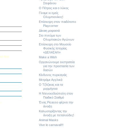
Στεφάνου
Ο Πέτρος και ο λύκος
Γίναμε κι εμείς
Ολυμπιονίκες!
ή Διαγωνισμό
Επίσκεψη στον παιδότοπο
5
Playcorner
Εαυτού μου”
Δίκαιη μοιρασιά
αράσταση “Όπως
Στο πνεύμα των
Ολυμπιακών Αγώνων
΄ Δημοτικού
Επίσκεψη στο Μουσείο
υμε το μέλλον
Φυσικής Ιστορίας
«ΔΕΛΑΣΑΛ»
κείου
Make a Wish
Οργανώνουμε εκστρατεία
σείο…
για την προστασία των
δασών
Κίνδυνος πυρκαγιάς
Καινοτομίας -
ο Πολυτεχνείο
Μετράμε Αγγλικά
Ο Τζίτζικας και τα
ς και των
τοριογραφώ!»
μυρμήγκια
λικού Τμήματος
Η Ντενεκεδούπολη στον
Παιδικό Σταθμό
Λ»
Ένας Picasso φέρνει την
άνοιξη
 στο Κολέγιο
Καλωσορίζοντας την
υμπληρώσετε
άνοιξη με πεταλούδες!
τον παρακάτω
Animal Masks
Vive le carnaval!!!