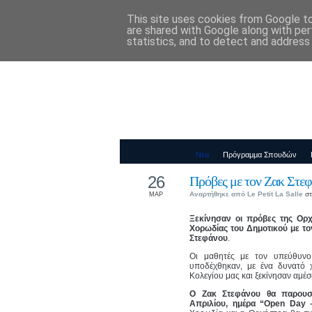
This site uses cookies from Google to 
Παιδικός Σταθ
are shared with Google along with per
statistics, and to detect and address
Νέα
Πρόγραμμα Σπουδών
26
Πρόβες με τον Ζακ Στε
Αναρτήθηκε από
Le Petit La Salle
στ
ΜΑΡ
Ξεκίνησαν οι πρόβες της Ορχ
Χορωδίας του Δημοτικού με το
Στεφάνου
.
Οι μαθητές με τον υπεύθυνο 
υποδέχθηκαν, με ένα δυνατό 
Κολεγίου μας και ξεκίνησαν αμέσ
Ο Ζακ Στεφάνου θα παρουσι
Απριλίου, ημέρα “Open Day 