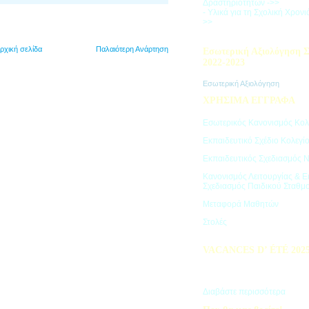
Δραστηριοτήτων ->>
- Υλικά για τη Σχολική Χρον
>>
ρχική σελίδα
Παλαιότερη Ανάρτηση
Εσωτερική Αξιολόγηση Σ
2022-2023
Εσωτερική Αξιολόγηση
ΧΡΗΣΙΜΑ ΕΓΓΡΑΦΑ
Εσωτερικός Κανονισμός Κολ
Εκπαιδευτικό Σχέδιο Κολεγί
Εκπαιδευτικός Σχεδιασμός 
Κανονισμός Λειτουργίας & Ε
Σχεδιασμός Παιδικού Σταθμ
Μεταφορά Μαθητών
Στολές
VACANCES D’ ÉTÉ 202
Πρόγραμμα Καλοκαιρινών Δ
"Vacances d' été"
Διαβάστε περισσότερα