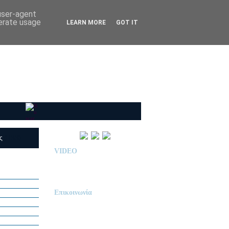
 user-agent
nerate usage
LEARN MORE
GOT IT
ις
(RSS)
VIDEO
Παρουσίαση Κολεγίου
"ΔΕΛΑΣΑΛ"
Επικοινωνία
ΙΔΙΩΤΙΚΟ ΝΗΠΙΑΓΩΓΕΙΟ
« Δ Ε Λ Α Σ Α Λ »
ΠΕΥΚΑ (ΡΕΤΖΙΚΙ)