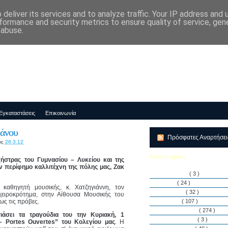
deliver its services and to analyze traffic. Your IP address and
μός-Νηπιαγωγείο "ΔΕΛΑΣΑΛ"
formance and security metrics to ensure quality of service, ge
 abuse.
Εγκαταστάσεις
Επικοινωνία
φάνου
Πρόσφατες Αναρτήσε
ις
26.3.12
Κατηγορίες
ήστρας του Γυμνασίου – Λυκείου και της
ν περίφημο καλλιτέχνη της πόλης μας, Ζακ
Αθλητισμός
( 3 )
Άρθρα
( 24 )
καθηγητή μουσικής, κ. Χατζηγιάννη, τον
Διακρίσεις
( 32 )
χειροκρότημα, στην Αίθουσα Μουσικής του
ως τις πρόβες.
Διάφορα
( 107 )
Δραστηριότητες
( 274 )
άσει τα τραγούδια του την Κυριακή, 1
Εγκαταστάσεις
( 3 )
– Portes Ouvertes” του Κολεγίου μας
. Η