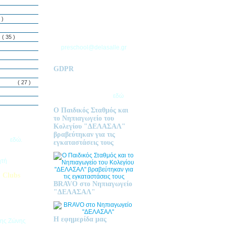
ΘΕΣΣΑΛΟΝΙΚΗΣ
Τ.Θ. 06 – 57010
 )
ΑΣΒΕΣΤΟΧΩΡΙ
ΤΗΛ: 2310 633 333
ς
( 35 )
preschool@delasalle.gr
GDPR
Πολιτική επεξεργασίας
δεμόνων
( 27 )
προσωπικών δεδομένων | Για
περισσότερα πατήστε
εδώ
Ο Παιδικός Σταθμός και
το Νηπιαγωγείο του
Κολεγίου "ΔΕΛΑΣΑΛ"
ις Εγγραφές
βραβεύτηκαν για τις
2026
εδώ.
εγκαταστάσεις τους
ητή
 Clubs
BRAVO στο Νηπιαγωγείο
προσφέρει
"ΔΕΛΑΣΑΛ"
στηριοτήτων,
θεί στα
εριβαλλοντικά
Η εφημερίδα μας
της Ζώνης