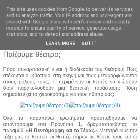
This site uses cookies from Google to deliver its services
Παιδικός Σταθμός-
and to analyze traffic. Your IP address and user-agent are
shared with Google along with performance and security
Νηπιαγωγείο "ΔΕΛΑΣΑΛ"
metrics to ensure quality of service, generate usage
statistics, and to detect and address abuse.
LEARN MORE
GOT IT
11 Νοε 2011
Παίζουμε θέατρο;
Πόσο συναρπαστική είναι η διαδικασία του θεάτρου; Πως
στέκονται οι ηθοποιοί στη σκηνή και πως μεταμορφώνονται
στους ρόλους τους; Τι περιμένουν οι θεατές να νιώσουν
όταν παρακολουθούν μια θεατρική παράσταση; Πόση
σημασία έχει το χειροκρότημα για τους ηθοποιούς;
Όλα τα παραπάνω ερωτήματα προσπαθήσαμε να
απαντήσουμε στα Προνήπια 1, δραματοποιώντας το
παραμύθι
«Η Πεντάμορφη και το Τέρας»
. Μετατρέψαμε την
τάξη μας σε θέατρο, οι θεατές πήραν τις θέσεις τους και οι