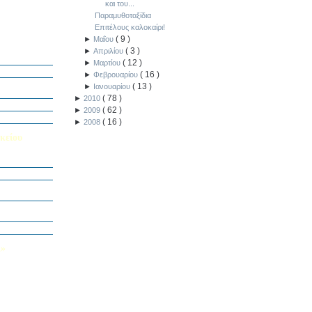
και του...
Παραμυθοταξίδια
Επιτέλους καλοκαίρι!
(
9
)
►
Μαΐου
ή Διαγωνισμό
(
3
)
►
Απριλίου
5
(
12
)
►
Μαρτίου
Εαυτού μου”
(
16
)
►
Φεβρουαρίου
αράσταση “Όπως
(
13
)
►
Ιανουαρίου
(
78
)
►
2010
΄ Δημοτικού
(
62
)
►
2009
υμε το μέλλον
(
16
)
►
2008
κείου
σείο…
Καινοτομίας -
ο Πολυτεχνείο
ς και των
τοριογραφώ!»
λικού Τμήματος
Λ»
 στο Κολέγιο
υμπληρώσετε
τον παρακάτω