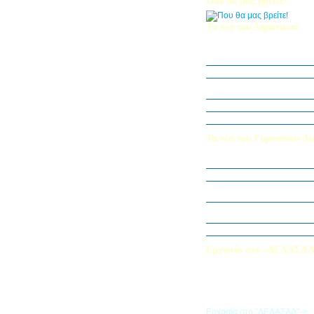
Που θα μας βρείτε!
Τα νέα του Δημοτικού
Οι μαθητές μας στον Διεθν
Πληροφορικής Bebras 202
Δράση ΟΠΕ: “Ο Κήπος του 
Η Δ΄ Τάξη στη θεατρική π
στον Πινόκιο”
Όμιλος Αρχιτεκτονικής Α΄-Β
Καλλιεργούμε αξίες, φυτεύο
Τα νέα του Γυμνασίου-Λυ
Παίζοντας θέατρο στο Μου
«Φύλακες της Φύσης»
Εξερευνούμε τον Κόσμο της 
Εκπαιδευτική Επίσκεψη στ
«Στα μονοπάτια της Ιστορία
λέξεων… ετυμοπλαθομυθισ
Χαιρετισμός Υπεύθυνης Αγγ
Εργασία στο «ΔΕΛΑΣΑ
Εάν επιθυμείτε να εργαστείτε
«ΔΕΛΑΣΑΛ», μπορείτε να σ
την αίτηση που θα βρείτε σ
σύνδεσμο
Εργασία στο "ΔΕΛΑΣΑΛ"->