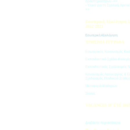
Δραστηριοτήτων ->>
- Υλικά για τη Σχολική Χρον
>>
Εσωτερική Αξιολόγηση Σ
2022-2023
Εσωτερική Αξιολόγηση
ΧΡΗΣΙΜΑ ΕΓΓΡΑΦΑ
Εσωτερικός Κανονισμός Κολ
Εκπαιδευτικό Σχέδιο Κολεγί
Εκπαιδευτικός Σχεδιασμός 
Κανονισμός Λειτουργίας & Ε
Σχεδιασμός Παιδικού Σταθμ
Μεταφορά Μαθητών
Στολές
VACANCES D’ ÉTÉ 202
Πρόγραμμα Καλοκαιρινών Δ
"Vacances d' été"
Διαβάστε περισσότερα