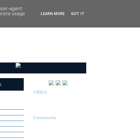
 user-agent
nerate usage
LEARN MORE
GOT IT
ις
(RSS)
VIDEO
Παρουσίαση Κολεγίου
"ΔΕΛΑΣΑΛ"
Επικοινωνία
ΙΔΙΩΤΙΚΟ ΝΗΠΙΑΓΩΓΕΙΟ
« Δ Ε Λ Α Σ Α Λ »
ΠΕΥΚΑ (ΡΕΤΖΙΚΙ)