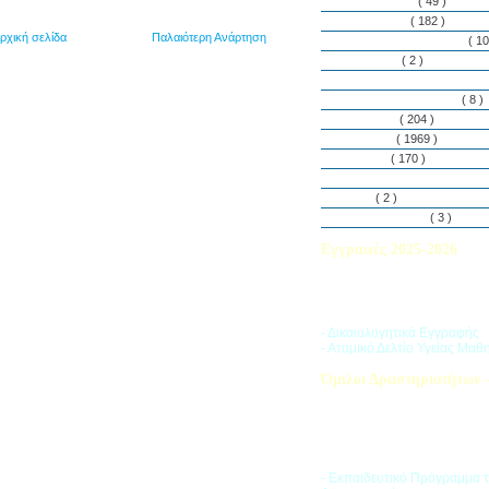
Εθελοντισμός
( 49 )
Εκδηλώσεις
( 182 )
ρχική σελίδα
Παλαιότερη Ανάρτηση
Εργαστήρια Δεξιοτήτων
( 10
Εφημερίδα
( 2 )
Λασαλιανές Ημέρες Ειρήνη
Πρόγραμμα Σπουδών
( 8 )
Στην αυλή
( 204 )
Στην τάξη
( 1969 )
Στο Club
( 170 )
Σύλλογος Γονέων και Κη
Υλικά
( 2 )
Vacances d’ été
( 3 )
Εγγραφές 2025-2026
Διαβάστε περισσότερα για τ
του Σχολικού Έτους 2025-
- Δικαιολογητικά Εγγραφής
- Ατομικό Δελτίο Υγείας Μαθ
Όμιλοι Δραστηριοτήτων -
Η «Ζώνη Δραστηριοτήτων» 
στους μαθητές ποικιλία δρα
προσπαθώντας να ανταποκρι
αθλητικά, καλλιτεχνικά και π
τους ενδιαφέροντα.
- Εκπαιδευτικό Πρόγραμμα 