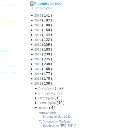
ιά 2025-2026 -
Ημερολόγιο
(
141
)
►
2025
(
182
)
►
2024
χ. Μονάδας
(
188
)
►
2023
(
150
)
►
2022
(
144
)
►
2021
(
122
)
►
2020
(
159
)
►
2019
(
183
)
►
2018
εγίου
(
239
)
►
2017
ου
(
225
)
►
2016
(
238
)
►
2015
Νηπιαγωγείου
(
168
)
►
2014
κπαιδευτικός
(
177
)
►
2013
ού
(
170
)
►
2012
(
138
)
▼
2011
(
16
)
►
Δεκεμβρίου
(
36
)
►
Νοεμβρίου
(
19
)
►
Οκτωβρίου
(
10
)
►
Σεπτεμβρίου
5
(
4
)
▼
Ιουνίου
ιακοπών -
Αποφοίτηση
Νηπιαγωγείου 2011
Το Υπουργείο Παιδείας
βραβεύει τα ΠΡΟΝΗΠΙΑ