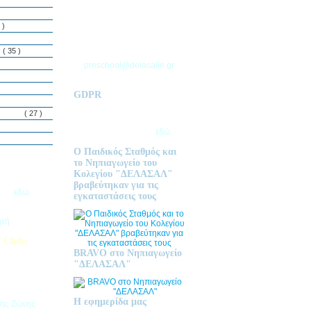
ΘΕΣΣΑΛΟΝΙΚΗΣ
Τ.Θ. 06 – 57010
 )
ΑΣΒΕΣΤΟΧΩΡΙ
ΤΗΛ: 2310 633 333
ς
( 35 )
preschool@delasalle.gr
GDPR
Πολιτική επεξεργασίας
δεμόνων
( 27 )
προσωπικών δεδομένων | Για
περισσότερα πατήστε
εδώ
Ο Παιδικός Σταθμός και
το Νηπιαγωγείο του
Κολεγίου "ΔΕΛΑΣΑΛ"
ις Εγγραφές
βραβεύτηκαν για τις
2026
εδώ.
εγκαταστάσεις τους
ητή
 Clubs
BRAVO στο Νηπιαγωγείο
προσφέρει
"ΔΕΛΑΣΑΛ"
στηριοτήτων,
θεί στα
εριβαλλοντικά
Η εφημερίδα μας
της Ζώνης