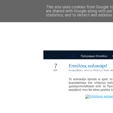
This site uses cookies from Google to 
Παιδικός Σταθ
are shared with Google along with per
statistics, and to detect and address
Νέα
Πρόγραμμα Σπουδών
7
Επιτέλους καλοκαίρι!
Αναρτήθηκε από
Le Petit La Salle
στ
ΙΟΥ
Το καλοκαίρι έφτασε κι εμείς τ
ζωγραφίσαμε ένα υπέροχο καλο
χρησιμοποιήθηκαν από τα Προν
καραβιού που θα κάνει μεγάλα τ