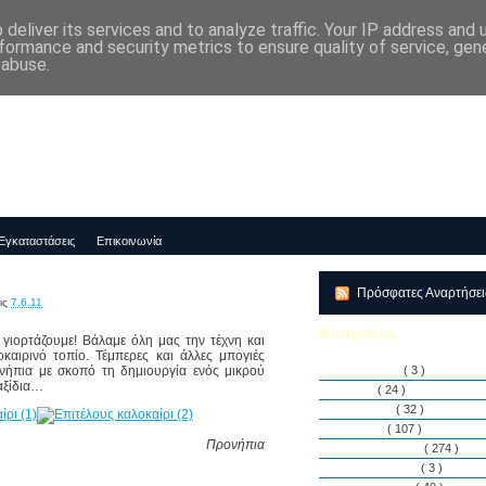
deliver its services and to analyze traffic. Your IP address and
μός-Νηπιαγωγείο "ΔΕΛΑΣΑΛ"
formance and security metrics to ensure quality of service, ge
 abuse.
Εγκαταστάσεις
Επικοινωνία
Πρόσφατες Αναρτήσε
ις
7.6.11
Κατηγορίες
ο γιορτάζουμε! Βάλαμε όλη μας την τέχνη και
καιρινό τοπίο. Τέμπερες και άλλες μπογιές
ήπια με σκοπό τη δημιουργία ενός μικρού
Αθλητισμός
( 3 )
αξίδια…
Άρθρα
( 24 )
Διακρίσεις
( 32 )
Διάφορα
( 107 )
Προνήπια
Δραστηριότητες
( 274 )
Εγκαταστάσεις
( 3 )