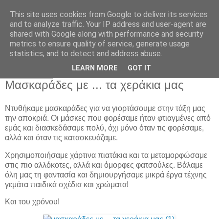
This site uses cookies from Google to deliver its services
Παιδικός Σταθμός-
and to analyze traffic. Your IP address and user-agent are
shared with Google along with performance and security
Νηπιαγωγείο "ΔΕΛΑΣΑΛ"
metrics to ensure quality of service, generate usage
statistics, and to detect and address abuse.
LEARN MORE
GOT IT
4 Μαρ 2011
Μασκαράδες με ... τα χεράκια μας
Ντυθήκαμε μασκαράδες για να γιορτάσουμε στην τάξη μας
την αποκριά. Οι μάσκες που φορέσαμε ήταν φτιαγμένες από
εμάς και διασκεδάσαμε πολύ, όχι μόνο όταν τις φορέσαμε,
αλλά και όταν τις κατασκευάζαμε.
Χρησιμοποιήσαμε χάρτινα πιατάκια και τα μεταμορφώσαμε
στις πιο αλλόκοτες, αλλά και όμορφες φατσούλες. Βάλαμε
όλη μας τη φαντασία και δημιουργήσαμε μικρά έργα τέχνης
γεμάτα παιδικά σχέδια και χρώματα!
Και του χρόνου!