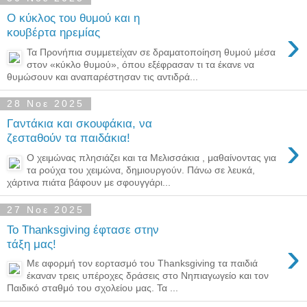
Ο κύκλος του θυμού και η
›
κουβέρτα ηρεμίας
Τα Προνήπια συμμετείχαν σε δραματοποίηση θυμού μέσα
στον «κύκλο θυμού», όπου εξέφρασαν τι τα έκανε να
θυμώσουν και αναπαρέστησαν τις αντιδρά...
28 Νοε 2025
Γαντάκια και σκουφάκια, να
›
ζεσταθούν τα παιδάκια!
Ο χειμώνας πλησιάζει και τα Μελισσάκια , μαθαίνοντας για
τα ρούχα του χειμώνα, δημιουργούν. Πάνω σε λευκά,
χάρτινα πιάτα βάφουν με σφουγγάρι...
27 Νοε 2025
Το Thanksgiving έφτασε στην
›
τάξη μας!
Με αφορμή τον εορτασμό του Thanksgiving τα παιδιά
έκαναν τρεις υπέροχες δράσεις στο Νηπιαγωγείο και τον
Παιδικό σταθμό του σχολείου μας. Τα ...