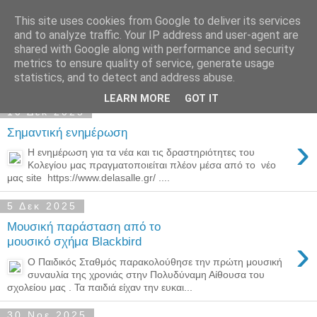
This site uses cookies from Google to deliver its services
Παιδικός Σταθμός-
and to analyze traffic. Your IP address and user-agent are
shared with Google along with performance and security
Νηπιαγωγείο "ΔΕΛΑΣΑΛ"
metrics to ensure quality of service, generate usage
statistics, and to detect and address abuse.
LEARN MORE
GOT IT
10 Δεκ 2025
Σημαντική ενημέρωση
›
Η ενημέρωση για τα νέα και τις δραστηριότητες του
Κολεγίου μας πραγματοποιείται πλέον μέσα από το νέο
μας site https://www.delasalle.gr/ ....
5 Δεκ 2025
Μουσική παράσταση από το
›
μουσικό σχήμα Blackbird
Ο Παιδικός Σταθμός παρακολούθησε την πρώτη μουσική
συναυλία της χρονιάς στην Πολυδύναμη Αίθουσα του
σχολείου μας . Τα παιδιά είχαν την ευκαι...
30 Νοε 2025