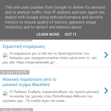
This site uses cookies from Google to deliver its services
Παιδικός Σταθμός-
and to analyze traffic. Your IP address and user-agent are
shared with Google along with performance and security
Νηπιαγωγείο "ΔΕΛΑΣΑΛ"
metrics to ensure quality of service, generate usage
statistics, and to detect and address abuse.
LEARN MORE
GOT IT
10 Δεκ 2025
Σημαντική ενημέρωση
›
Η ενημέρωση για τα νέα και τις δραστηριότητες του
Κολεγίου μας πραγματοποιείται πλέον μέσα από το νέο
μας site https://www.delasalle.gr/ ....
5 Δεκ 2025
Μουσική παράσταση από το
›
μουσικό σχήμα Blackbird
Ο Παιδικός Σταθμός παρακολούθησε την πρώτη μουσική
συναυλία της χρονιάς στην Πολυδύναμη Αίθουσα του
σχολείου μας . Τα παιδιά είχαν την ευκαι...
30 Νοε 2025