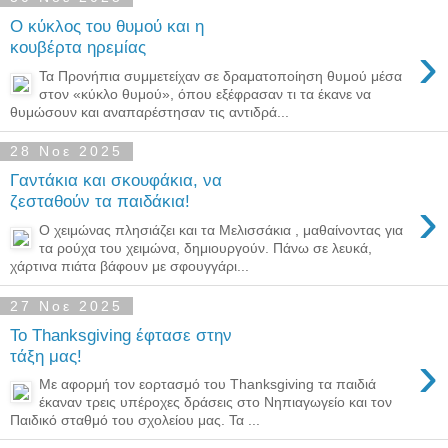
Ο κύκλος του θυμού και η
›
κουβέρτα ηρεμίας
Τα Προνήπια συμμετείχαν σε δραματοποίηση θυμού μέσα
στον «κύκλο θυμού», όπου εξέφρασαν τι τα έκανε να
θυμώσουν και αναπαρέστησαν τις αντιδρά...
28 Νοε 2025
Γαντάκια και σκουφάκια, να
›
ζεσταθούν τα παιδάκια!
Ο χειμώνας πλησιάζει και τα Μελισσάκια , μαθαίνοντας για
τα ρούχα του χειμώνα, δημιουργούν. Πάνω σε λευκά,
χάρτινα πιάτα βάφουν με σφουγγάρι...
27 Νοε 2025
Το Thanksgiving έφτασε στην
›
τάξη μας!
Με αφορμή τον εορτασμό του Thanksgiving τα παιδιά
έκαναν τρεις υπέροχες δράσεις στο Νηπιαγωγείο και τον
Παιδικό σταθμό του σχολείου μας. Τα ...