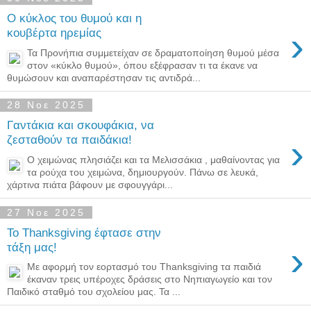
Ο κύκλος του θυμού και η
›
κουβέρτα ηρεμίας
Τα Προνήπια συμμετείχαν σε δραματοποίηση θυμού μέσα
στον «κύκλο θυμού», όπου εξέφρασαν τι τα έκανε να
θυμώσουν και αναπαρέστησαν τις αντιδρά...
28 Νοε 2025
Γαντάκια και σκουφάκια, να
›
ζεσταθούν τα παιδάκια!
Ο χειμώνας πλησιάζει και τα Μελισσάκια , μαθαίνοντας για
τα ρούχα του χειμώνα, δημιουργούν. Πάνω σε λευκά,
χάρτινα πιάτα βάφουν με σφουγγάρι...
27 Νοε 2025
Το Thanksgiving έφτασε στην
›
τάξη μας!
Με αφορμή τον εορτασμό του Thanksgiving τα παιδιά
έκαναν τρεις υπέροχες δράσεις στο Νηπιαγωγείο και τον
Παιδικό σταθμό του σχολείου μας. Τα ...