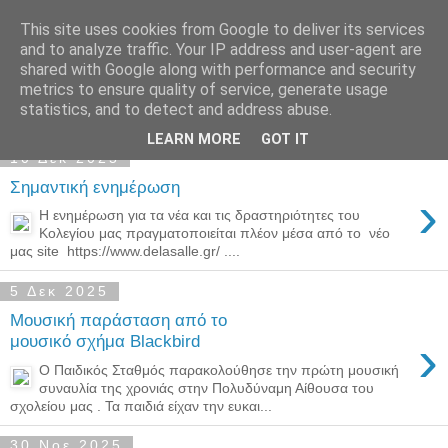
This site uses cookies from Google to deliver its services
Παιδικός Σταθμός-
and to analyze traffic. Your IP address and user-agent are
shared with Google along with performance and security
Νηπιαγωγείο "ΔΕΛΑΣΑΛ"
metrics to ensure quality of service, generate usage
statistics, and to detect and address abuse.
LEARN MORE
GOT IT
10 Δεκ 2025
Σημαντική ενημέρωση
›
Η ενημέρωση για τα νέα και τις δραστηριότητες του
Κολεγίου μας πραγματοποιείται πλέον μέσα από το νέο
μας site https://www.delasalle.gr/ ....
5 Δεκ 2025
Μουσική παράσταση από το
›
μουσικό σχήμα Blackbird
Ο Παιδικός Σταθμός παρακολούθησε την πρώτη μουσική
συναυλία της χρονιάς στην Πολυδύναμη Αίθουσα του
σχολείου μας . Τα παιδιά είχαν την ευκαι...
30 Νοε 2025