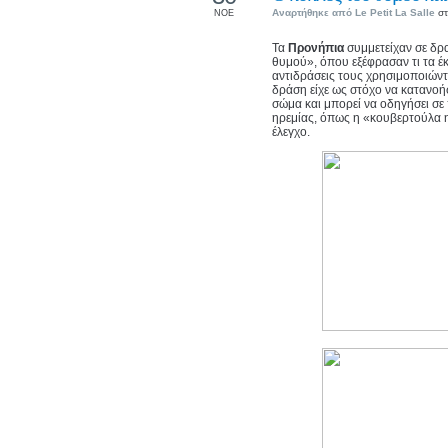
Αναρτήθηκε από
Le Petit La Salle
στ
ΝΟΕ
Τα
Προνήπια
συμμετείχαν σε δ
θυμού», όπου εξέφρασαν τι τα έ
αντιδράσεις τους χρησιμοποιώντ
δράση είχε ως στόχο να κατανοή
σώμα και μπορεί να οδηγήσει σε
ηρεμίας, όπως η «κουβερτούλα 
έλεγχο.