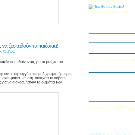
Που θα μας βρείτε!
Τα νέα του Δημοτικού
Οι μαθητές μας στον Διεθν
Πληροφορικής Bebras 202
Δράση ΟΠΕ: “Ο Κήπος του 
Η Δ΄ Τάξη στη θεατρική π
στον Πινόκιο”
 να ζεσταθούν τα παιδάκια!
Όμιλος Αρχιτεκτονικής Α΄-Β
Καλλιεργούμε αξίες, φυτεύο
ις
28.11.25
Τα νέα του Γυμνασίου-Λυ
ισσάκια
, μαθαίνοντας για τα ρούχα του
Παίζοντας θέατρο στο Μου
άφουν με σφουγγάρι και μοβ χρώμα τέμπερας.
«Φύλακες της Φύσης»
α, σκουφάκια και στη συνέχεια τα κόβουν.
Εξερευνούμε τον Κόσμο της 
ες για να διακοσμήσουν τα δωμάτια των
Εκπαιδευτική Επίσκεψη στ
«Στα μονοπάτια της Ιστορία
λέξεων… ετυμοπλαθομυθισ
Χαιρετισμός Υπεύθυνης Αγγ
Εργασία στο «ΔΕΛΑΣΑ
Εάν επιθυμείτε να εργαστείτε
«ΔΕΛΑΣΑΛ», μπορείτε να σ
την αίτηση που θα βρείτε σ
σύνδεσμο
Εργασία στο "ΔΕΛΑΣΑΛ"->