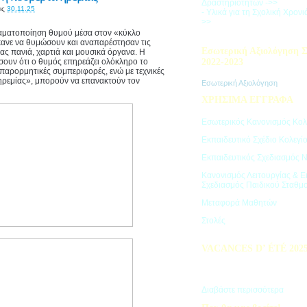
Δραστηριοτήτων ->>
ις
30.11.25
- Υλικά για τη Σχολική Χρον
>>
ραματοποίηση θυμού μέσα στον «κύκλο
κανε να θυμώσουν και αναπαρέστησαν τις
Εσωτερική Αξιολόγηση Σ
ας πανιά, χαρτιά και μουσικά όργανα. Η
σουν ότι ο θυμός επηρεάζει ολόκληρο το
2022-2023
 παρορμητικές συμπεριφορές, ενώ με τεχνικές
ηρεμίας», μπορούν να επανακτούν τον
Εσωτερική Αξιολόγηση
ΧΡΗΣΙΜΑ ΕΓΓΡΑΦΑ
Εσωτερικός Κανονισμός Κολ
Εκπαιδευτικό Σχέδιο Κολεγί
Εκπαιδευτικός Σχεδιασμός 
Κανονισμός Λειτουργίας & Ε
Σχεδιασμός Παιδικού Σταθμ
Μεταφορά Μαθητών
Στολές
VACANCES D’ ÉTÉ 202
Πρόγραμμα Καλοκαιρινών Δ
"Vacances d' été"
Διαβάστε περισσότερα