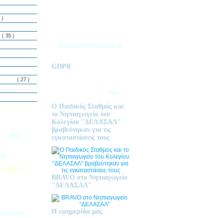
ΘΕΣΣΑΛΟΝΙΚΗΣ
Τ.Θ. 06 – 57010
 )
ΑΣΒΕΣΤΟΧΩΡΙ
ΤΗΛ: 2310 633 333
ς
( 35 )
preschool@delasalle.gr
GDPR
Πολιτική επεξεργασίας
δεμόνων
( 27 )
προσωπικών δεδομένων | Για
περισσότερα πατήστε
εδώ
Ο Παιδικός Σταθμός και
το Νηπιαγωγείο του
Κολεγίου "ΔΕΛΑΣΑΛ"
ις Εγγραφές
βραβεύτηκαν για τις
2026
εδώ.
εγκαταστάσεις τους
ητή
 Clubs
BRAVO στο Νηπιαγωγείο
προσφέρει
"ΔΕΛΑΣΑΛ"
στηριοτήτων,
θεί στα
εριβαλλοντικά
Η εφημερίδα μας
της Ζώνης