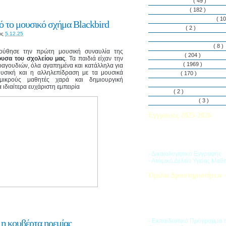
Εθελοντισμός
( 49 )
Εκδηλώσεις
( 182 )
Εργαστήρια Δεξιοτήτων
( 10
 το μουσικό σχήμα Blackbird
Εφημερίδα
( 2 )
ις
5.12.25
Λασαλιανές Ημέρες Ειρήνη
Πρόγραμμα Σπουδών
( 8 )
ούθησε την πρώτη μουσική συναυλία της
Στην αυλή
( 204 )
υσα του σχολείου μας
. Τα παιδιά είχαν την
Στην τάξη
( 1969 )
ραγουδιών, όλα αγαπημένα και κατάλληλα για
ουσική και η αλληλεπίδραση με τα μουσικά
Στο Club
( 170 )
ικρούς μαθητές χαρά και δημιουργική
Σύλλογος Γονέων και Κη
ιδιαίτερα ευχάριστη εμπειρία
Υλικά
( 2 )
Vacances d’ été
( 3 )
Εγγραφές 2025-2026
Διαβάστε περισσότερα για τ
του Σχολικού Έτους 2025-
- Δικαιολογητικά Εγγραφής
- Ατομικό Δελτίο Υγείας Μαθ
Όμιλοι Δραστηριοτήτων -
Η «Ζώνη Δραστηριοτήτων» 
στους μαθητές ποικιλία δρα
προσπαθώντας να ανταποκρι
αθλητικά, καλλιτεχνικά και π
τους ενδιαφέροντα.
 η κουβέρτα ηρεμίας
- Εκπαιδευτικό Πρόγραμμα 