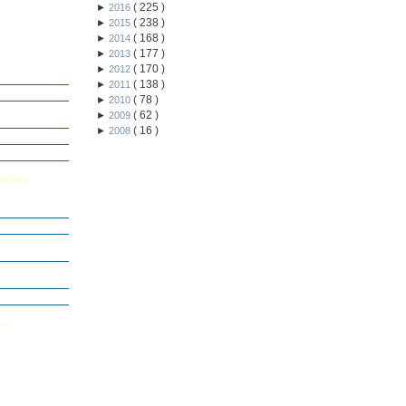
(
225
)
►
2016
(
238
)
►
2015
(
168
)
►
2014
(
177
)
►
2013
ή Διαγωνισμό
(
170
)
►
2012
5
(
138
)
►
2011
Εαυτού μου”
(
78
)
►
2010
αράσταση “Όπως
(
62
)
►
2009
(
16
)
►
2008
΄ Δημοτικού
υμε το μέλλον
κείου
σείο…
Καινοτομίας -
ο Πολυτεχνείο
ς και των
τοριογραφώ!»
λικού Τμήματος
Λ»
 στο Κολέγιο
υμπληρώσετε
τον παρακάτω