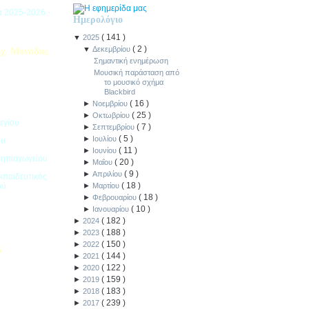
ιά 2025-2026 -
Ημερολόγιο
(
141
)
▼
2025
(
2
)
▼
Δεκεμβρίου
χ. Μονάδας
Σημαντική ενημέρωση
Μουσική παράσταση από
το μουσικό σχήμα
Blackbird
(
16
)
►
Νοεμβρίου
(
25
)
►
Οκτωβρίου
εγίου
(
7
)
►
Σεπτεμβρίου
(
5
)
►
Ιουλίου
ου
(
11
)
►
Ιουνίου
Νηπιαγωγείου
(
20
)
►
Μαΐου
(
9
)
►
Απριλίου
κπαιδευτικός
(
18
)
ού
►
Μαρτίου
(
18
)
►
Φεβρουαρίου
(
10
)
►
Ιανουαρίου
(
182
)
►
2024
(
188
)
►
2023
(
150
)
►
2022
5
(
144
)
►
2021
(
122
)
►
2020
ιακοπών -
(
159
)
►
2019
(
183
)
►
2018
(
239
)
►
2017