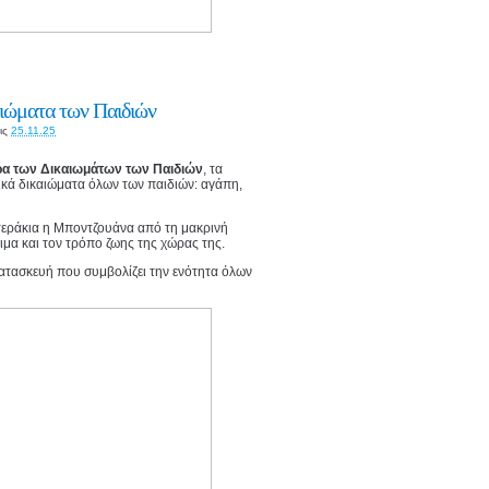
αιώματα των Παιδιών
ις
25.11.25
α των Δικαιωμάτων των Παιδιών
, τα
ικά δικαιώματα όλων των παιδιών: αγάπη,
στεράκια η Μποντζουάνα από τη μακρινή
θιμα και τον τρόπο ζωης της χώρας της.
κατασκευή που συμβολίζει την ενότητα όλων