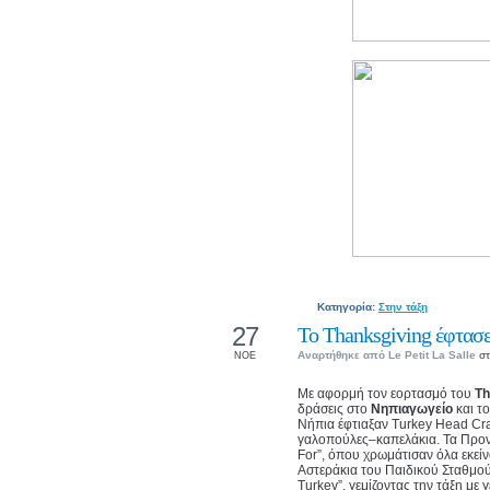
Κατηγορία:
Στην τάξη
27
Το Thanksgiving έφτασε
Αναρτήθηκε από
Le Petit La Salle
στ
ΝΟΕ
Με αφορμή τον εορτασμό του
Th
δράσεις στο
Νηπιαγωγείο
και τ
Νήπια έφτιαξαν Turkey Head Cra
γαλοπούλες–καπελάκια. Τα Προν
For”, όπου χρωμάτισαν όλα εκεί
Αστεράκια του Παιδικού Σταθμού 
Turkey”, γεμίζοντας την τάξη με γ