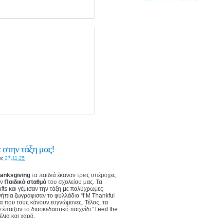
 στην τάξη μας!
ις
27.11.25
anksgiving
τα παιδιά έκαναν τρεις υπέροχες
ον
Παιδικό σταθμό
του σχολείου μας. Τα
fts και γέμισαν την τάξη με πολύχρωμες
ήπια ζωγράφισαν το φυλλάδιο “I’M Thankful
να που τους κάνουν ευγνώμονες. Τέλος, τα
έπαιξαν το διασκεδαστικό παιχνίδι “Feed the
έλια και χαρά.