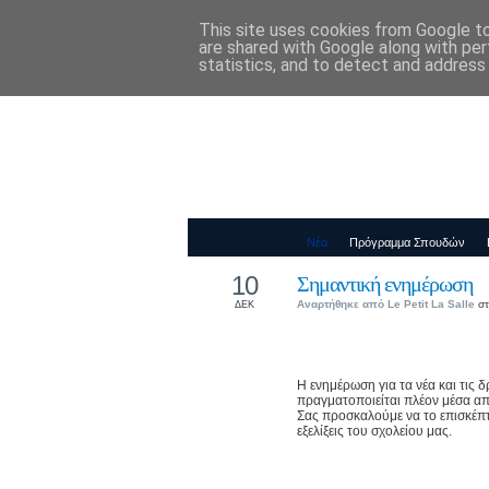
This site uses cookies from Google to 
Παιδικός Σταθ
are shared with Google along with per
statistics, and to detect and address
Νέα
Πρόγραμμα Σπουδών
10
Σημαντική ενημέρωση
Αναρτήθηκε από
Le Petit La Salle
στ
ΔΕΚ
Η ενημέρωση για τα νέα και τις 
πραγματοποιείται πλέον μέσα α
Σας προσκαλούμε να το επισκέπτε
εξελίξεις του σχολείου μας.