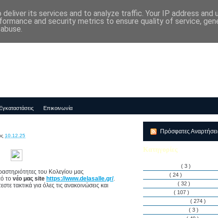
deliver its services and to analyze traffic. Your IP address and
μός-Νηπιαγωγείο "ΔΕΛΑΣΑΛ"
formance and security metrics to ensure quality of service, ge
 abuse.
Εγκαταστάσεις
Επικοινωνία
Πρόσφατες Αναρτήσε
ις
10.12.25
Κατηγορίες
Αθλητισμός
( 3 )
δραστηριότητες του Κολεγίου μας
Άρθρα
( 24 )
πό το
νέο μας site
https://www.delasalle.gr/
.
Διακρίσεις
( 32 )
στε τακτικά για όλες τις ανακοινώσεις και
Διάφορα
( 107 )
Δραστηριότητες
( 274 )
Εγκαταστάσεις
( 3 )