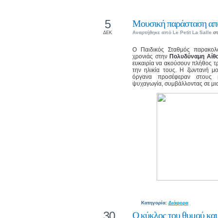
5
Μουσική παράσταση από
Αναρτήθηκε από
Le Petit La Salle
στ
ΔΕΚ
Ο Παιδικός Σταθμός παρακολ
χρονιάς στην
Πολυδύναμη Αίθο
ευκαιρία να ακούσουν πλήθος τ
την ηλικία τους. Η ζωντανή μ
όργανα προσέφεραν στους μ
ψυχαγωγία, συμβάλλοντας σε μια 
Κατηγορία:
Διάφορα
30
Ο κύκλος του θυμού και