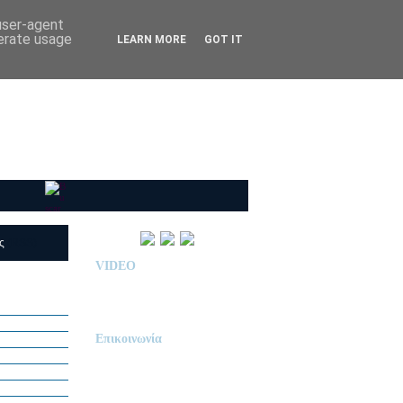
 user-agent
nerate usage
LEARN MORE
GOT IT
ις
(RSS)
VIDEO
Παρουσίαση Κολεγίου
"ΔΕΛΑΣΑΛ"
Επικοινωνία
ΙΔΙΩΤΙΚΟ ΝΗΠΙΑΓΩΓΕΙΟ
« Δ Ε Λ Α Σ Α Λ »
ΠΕΥΚΑ (ΡΕΤΖΙΚΙ)