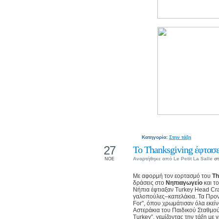
Κατηγορία:
Στην τάξη
27
Το Thanksgiving έφτασε
Αναρτήθηκε από
Le Petit La Salle
στ
ΝΟΕ
Με αφορμή τον εορτασμό του
Th
δράσεις στο
Νηπιαγωγείο
και τ
Νήπια έφτιαξαν Turkey Head Cra
γαλοπούλες–καπελάκια. Τα Προν
For”, όπου χρωμάτισαν όλα εκεί
Αστεράκια του Παιδικού Σταθμού 
Turkey”, γεμίζοντας την τάξη με γ