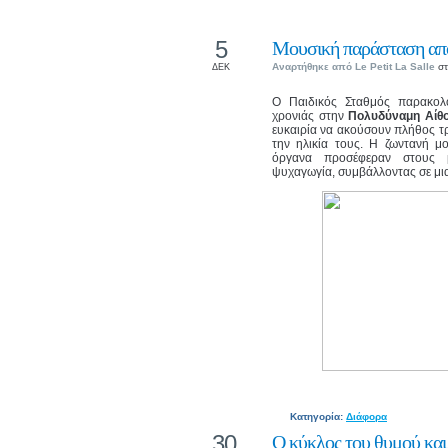
5
Μουσική παράσταση από
Αναρτήθηκε από
Le Petit La Salle
στ
ΔΕΚ
Ο Παιδικός Σταθμός παρακολ
χρονιάς στην
Πολυδύναμη Αίθο
ευκαιρία να ακούσουν πλήθος τ
την ηλικία τους. Η ζωντανή μ
όργανα προσέφεραν στους μ
ψυχαγωγία, συμβάλλοντας σε μια 
Κατηγορία:
Διάφορα
30
Ο κύκλος του θυμού και