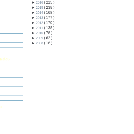
(
225
)
►
2016
(
238
)
►
2015
(
168
)
►
2014
(
177
)
►
2013
ή Διαγωνισμό
(
170
)
►
2012
5
(
138
)
►
2011
Εαυτού μου”
(
78
)
►
2010
αράσταση “Όπως
(
62
)
►
2009
(
16
)
►
2008
΄ Δημοτικού
υμε το μέλλον
κείου
σείο…
Καινοτομίας -
ο Πολυτεχνείο
ς και των
τοριογραφώ!»
λικού Τμήματος
Λ»
 στο Κολέγιο
υμπληρώσετε
τον παρακάτω