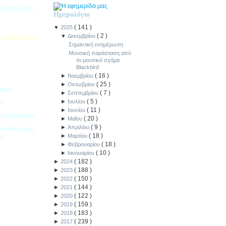
ιά 2025-2026 -
Ημερολόγιο
(
141
)
▼
2025
(
2
)
▼
Δεκεμβρίου
χ. Μονάδας
Σημαντική ενημέρωση
Μουσική παράσταση από
το μουσικό σχήμα
Blackbird
(
16
)
►
Νοεμβρίου
(
25
)
►
Οκτωβρίου
εγίου
(
7
)
►
Σεπτεμβρίου
(
5
)
►
Ιουλίου
ου
(
11
)
►
Ιουνίου
Νηπιαγωγείου
(
20
)
►
Μαΐου
(
9
)
►
Απριλίου
κπαιδευτικός
(
18
)
ού
►
Μαρτίου
(
18
)
►
Φεβρουαρίου
(
10
)
►
Ιανουαρίου
(
182
)
►
2024
(
188
)
►
2023
(
150
)
►
2022
5
(
144
)
►
2021
(
122
)
►
2020
ιακοπών -
(
159
)
►
2019
(
183
)
►
2018
(
239
)
►
2017