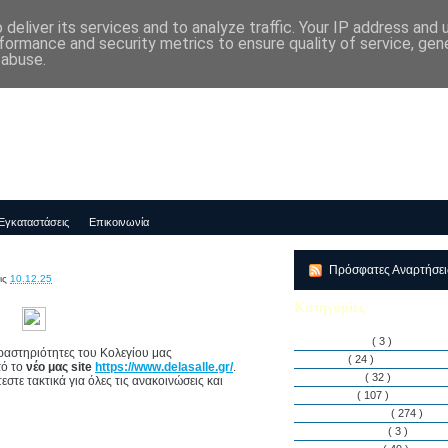
deliver its services and to analyze traffic. Your IP address and
μός-Νηπιαγωγείο "ΔΕΛΑΣΑΛ"
formance and security metrics to ensure quality of service, ge
 abuse.
Εγκαταστάσεις
Επικοινωνία
Πρόσφατες Αναρτήσε
ις
10.12.25
Κατηγορίες
Αθλητισμός
( 3 )
δραστηριότητες του Κολεγίου μας
Άρθρα
( 24 )
πό το
νέο μας site
https://www.delasalle.gr/
.
Διακρίσεις
( 32 )
στε τακτικά για όλες τις ανακοινώσεις και
Διάφορα
( 107 )
Δραστηριότητες
( 274 )
Εγκαταστάσεις
( 3 )