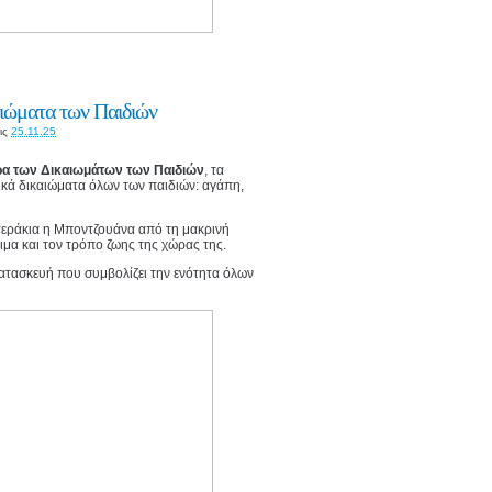
αιώματα των Παιδιών
ις
25.11.25
α των Δικαιωμάτων των Παιδιών
, τα
ικά δικαιώματα όλων των παιδιών: αγάπη,
στεράκια η Μποντζουάνα από τη μακρινή
θιμα και τον τρόπο ζωης της χώρας της.
κατασκευή που συμβολίζει την ενότητα όλων