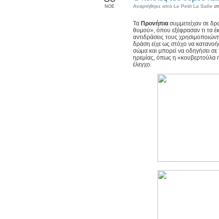
Αναρτήθηκε από
Le Petit La Salle
στ
ΝΟΕ
Τα
Προνήπια
συμμετείχαν σε δ
θυμού», όπου εξέφρασαν τι τα έ
αντιδράσεις τους χρησιμοποιώντ
δράση είχε ως στόχο να κατανοή
σώμα και μπορεί να οδηγήσει σε
ηρεμίας, όπως η «κουβερτούλα 
έλεγχο.