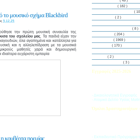
Εθελοντισμός
( 49 )
Εκδηλώσεις
( 182 )
Εργαστήρια Δεξιοτήτων
( 10
 το μουσικό σχήμα Blackbird
Εφημερίδα
( 2 )
ις
5.12.25
Λασαλιανές Ημέρες Ειρήνη
Πρόγραμμα Σπουδών
( 8 )
ούθησε την πρώτη μουσική συναυλία της
Στην αυλή
( 204 )
υσα του σχολείου μας
. Τα παιδιά είχαν την
Στην τάξη
( 1969 )
ραγουδιών, όλα αγαπημένα και κατάλληλα για
ουσική και η αλληλεπίδραση με τα μουσικά
Στο Club
( 170 )
ικρούς μαθητές χαρά και δημιουργική
Σύλλογος Γονέων και Κη
ιδιαίτερα ευχάριστη εμπειρία
Υλικά
( 2 )
Vacances d’ été
( 3 )
Εγγραφές 2025-2026
Διαβάστε περισσότερα για τ
του Σχολικού Έτους 2025-
- Δικαιολογητικά Εγγραφής
- Ατομικό Δελτίο Υγείας Μαθ
Όμιλοι Δραστηριοτήτων -
Η «Ζώνη Δραστηριοτήτων» 
στους μαθητές ποικιλία δρα
προσπαθώντας να ανταποκρι
αθλητικά, καλλιτεχνικά και π
τους ενδιαφέροντα.
 η κουβέρτα ηρεμίας
- Εκπαιδευτικό Πρόγραμμα 