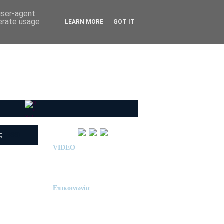
 user-agent
nerate usage
LEARN MORE
GOT IT
ις
(RSS)
VIDEO
Παρουσίαση Κολεγίου
"ΔΕΛΑΣΑΛ"
Επικοινωνία
ΙΔΙΩΤΙΚΟ ΝΗΠΙΑΓΩΓΕΙΟ
« Δ Ε Λ Α Σ Α Λ »
ΠΕΥΚΑ (ΡΕΤΖΙΚΙ)