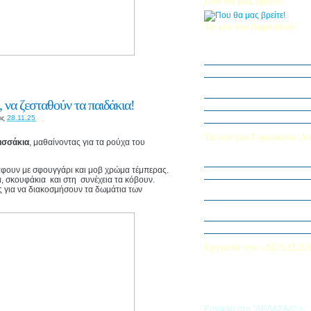
Που θα μας βρείτε!
Τα νέα του Δημοτικού
Οι μαθητές μας στον Διεθν
Πληροφορικής Bebras 202
Δράση ΟΠΕ: “Ο Κήπος του 
Η Δ΄ Τάξη στη θεατρική π
στον Πινόκιο”
 να ζεσταθούν τα παιδάκια!
Όμιλος Αρχιτεκτονικής Α΄-Β
Καλλιεργούμε αξίες, φυτεύο
ις
28.11.25
Τα νέα του Γυμνασίου-Λυ
ισσάκια
, μαθαίνοντας για τα ρούχα του
Παίζοντας θέατρο στο Μου
άφουν με σφουγγάρι και μοβ χρώμα τέμπερας.
«Φύλακες της Φύσης»
α, σκουφάκια και στη συνέχεια τα κόβουν.
Εξερευνούμε τον Κόσμο της 
ες για να διακοσμήσουν τα δωμάτια των
Εκπαιδευτική Επίσκεψη στ
«Στα μονοπάτια της Ιστορία
λέξεων… ετυμοπλαθομυθισ
Χαιρετισμός Υπεύθυνης Αγγ
Εργασία στο «ΔΕΛΑΣΑ
Εάν επιθυμείτε να εργαστείτε
«ΔΕΛΑΣΑΛ», μπορείτε να σ
την αίτηση που θα βρείτε σ
σύνδεσμο
Εργασία στο "ΔΕΛΑΣΑΛ"->