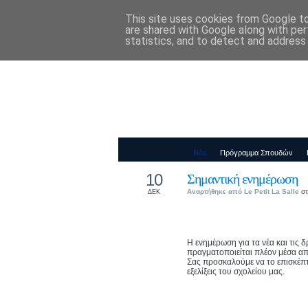
This site uses cookies from Google to 
Παιδικός Σταθ
are shared with Google along with per
statistics, and to detect and address
Νέα
Πρόγραμμα Σπουδών
10
Σημαντική ενημέρωση
Αναρτήθηκε από
Le Petit La Salle
στ
ΔΕΚ
Η ενημέρωση για τα νέα και τις 
πραγματοποιείται πλέον μέσα α
Σας προσκαλούμε να το επισκέπτε
εξελίξεις του σχολείου μας.