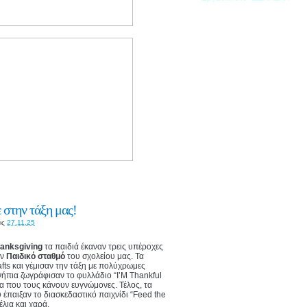
 στην τάξη μας!
ις
27.11.25
anksgiving
τα παιδιά έκαναν τρεις υπέροχες
ον
Παιδικό σταθμό
του σχολείου μας. Τα
fts και γέμισαν την τάξη με πολύχρωμες
ήπια ζωγράφισαν το φυλλάδιο “I’M Thankful
να που τους κάνουν ευγνώμονες. Τέλος, τα
έπαιξαν το διασκεδαστικό παιχνίδι “Feed the
έλια και χαρά.