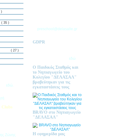
ΘΕΣΣΑΛΟΝΙΚΗΣ
Τ.Θ. 06 – 57010
 )
ΑΣΒΕΣΤΟΧΩΡΙ
ΤΗΛ: 2310 633 333
ς
( 35 )
preschool@delasalle.gr
GDPR
Πολιτική επεξεργασίας
δεμόνων
( 27 )
προσωπικών δεδομένων | Για
περισσότερα πατήστε
εδώ
Ο Παιδικός Σταθμός και
το Νηπιαγωγείο του
Κολεγίου "ΔΕΛΑΣΑΛ"
ις Εγγραφές
βραβεύτηκαν για τις
2026
εδώ.
εγκαταστάσεις τους
ητή
 Clubs
BRAVO στο Νηπιαγωγείο
προσφέρει
"ΔΕΛΑΣΑΛ"
στηριοτήτων,
θεί στα
εριβαλλοντικά
Η εφημερίδα μας
της Ζώνης