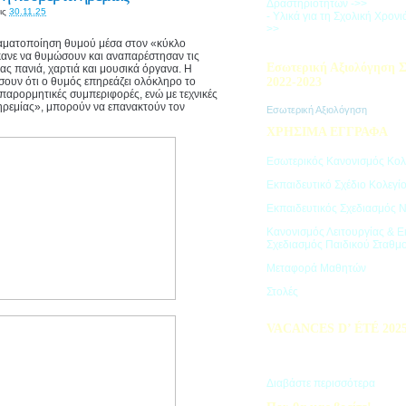
Δραστηριοτήτων ->>
ις
30.11.25
- Υλικά για τη Σχολική Χρον
>>
ραματοποίηση θυμού μέσα στον «κύκλο
κανε να θυμώσουν και αναπαρέστησαν τις
Εσωτερική Αξιολόγηση Σ
ας πανιά, χαρτιά και μουσικά όργανα. Η
σουν ότι ο θυμός επηρεάζει ολόκληρο το
2022-2023
 παρορμητικές συμπεριφορές, ενώ με τεχνικές
ηρεμίας», μπορούν να επανακτούν τον
Εσωτερική Αξιολόγηση
ΧΡΗΣΙΜΑ ΕΓΓΡΑΦΑ
Εσωτερικός Κανονισμός Κολ
Εκπαιδευτικό Σχέδιο Κολεγί
Εκπαιδευτικός Σχεδιασμός 
Κανονισμός Λειτουργίας & Ε
Σχεδιασμός Παιδικού Σταθμ
Μεταφορά Μαθητών
Στολές
VACANCES D’ ÉTÉ 202
Πρόγραμμα Καλοκαιρινών Δ
"Vacances d' été"
Διαβάστε περισσότερα