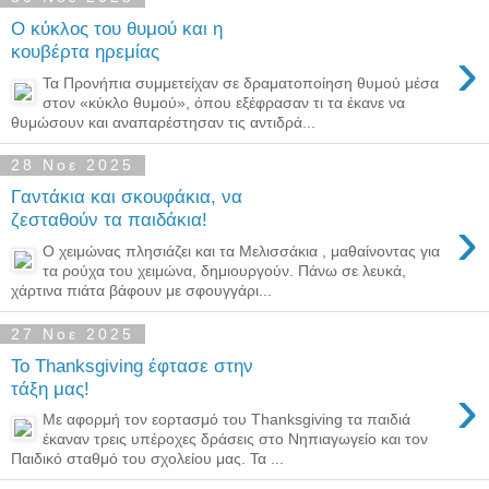
Ο κύκλος του θυμού και η
›
κουβέρτα ηρεμίας
Τα Προνήπια συμμετείχαν σε δραματοποίηση θυμού μέσα
στον «κύκλο θυμού», όπου εξέφρασαν τι τα έκανε να
θυμώσουν και αναπαρέστησαν τις αντιδρά...
28 Νοε 2025
Γαντάκια και σκουφάκια, να
›
ζεσταθούν τα παιδάκια!
Ο χειμώνας πλησιάζει και τα Μελισσάκια , μαθαίνοντας για
τα ρούχα του χειμώνα, δημιουργούν. Πάνω σε λευκά,
χάρτινα πιάτα βάφουν με σφουγγάρι...
27 Νοε 2025
Το Thanksgiving έφτασε στην
›
τάξη μας!
Με αφορμή τον εορτασμό του Thanksgiving τα παιδιά
έκαναν τρεις υπέροχες δράσεις στο Νηπιαγωγείο και τον
Παιδικό σταθμό του σχολείου μας. Τα ...