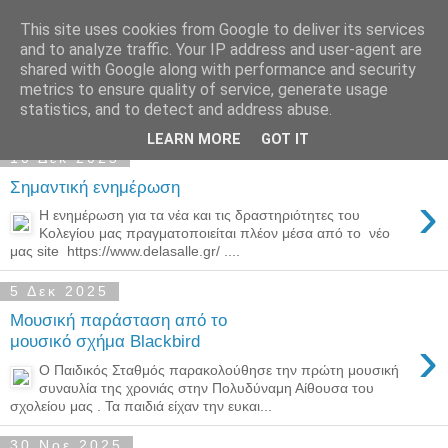
This site uses cookies from Google to deliver its services
Παιδικός Σταθμός-
and to analyze traffic. Your IP address and user-agent are
shared with Google along with performance and security
Νηπιαγωγείο "ΔΕΛΑΣΑΛ"
metrics to ensure quality of service, generate usage
statistics, and to detect and address abuse.
LEARN MORE
GOT IT
10 Δεκ 2025
Σημαντική ενημέρωση
›
Η ενημέρωση για τα νέα και τις δραστηριότητες του
Κολεγίου μας πραγματοποιείται πλέον μέσα από το νέο
μας site https://www.delasalle.gr/ ....
5 Δεκ 2025
Μουσική παράσταση από το
›
μουσικό σχήμα Blackbird
Ο Παιδικός Σταθμός παρακολούθησε την πρώτη μουσική
συναυλία της χρονιάς στην Πολυδύναμη Αίθουσα του
σχολείου μας . Τα παιδιά είχαν την ευκαι...
30 Νοε 2025