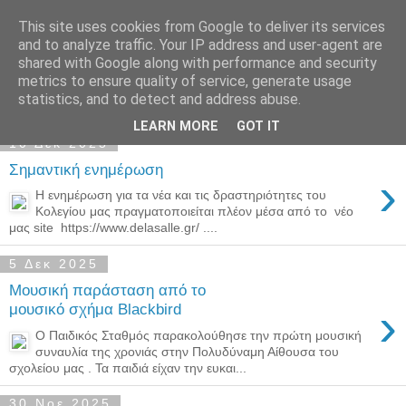
This site uses cookies from Google to deliver its services
Παιδικός Σταθμός-
and to analyze traffic. Your IP address and user-agent are
shared with Google along with performance and security
Νηπιαγωγείο "ΔΕΛΑΣΑΛ"
metrics to ensure quality of service, generate usage
statistics, and to detect and address abuse.
LEARN MORE
GOT IT
10 Δεκ 2025
Σημαντική ενημέρωση
›
Η ενημέρωση για τα νέα και τις δραστηριότητες του
Κολεγίου μας πραγματοποιείται πλέον μέσα από το νέο
μας site https://www.delasalle.gr/ ....
5 Δεκ 2025
Μουσική παράσταση από το
›
μουσικό σχήμα Blackbird
Ο Παιδικός Σταθμός παρακολούθησε την πρώτη μουσική
συναυλία της χρονιάς στην Πολυδύναμη Αίθουσα του
σχολείου μας . Τα παιδιά είχαν την ευκαι...
30 Νοε 2025