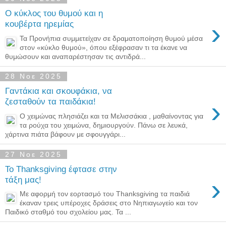
Ο κύκλος του θυμού και η
›
κουβέρτα ηρεμίας
Τα Προνήπια συμμετείχαν σε δραματοποίηση θυμού μέσα
στον «κύκλο θυμού», όπου εξέφρασαν τι τα έκανε να
θυμώσουν και αναπαρέστησαν τις αντιδρά...
28 Νοε 2025
Γαντάκια και σκουφάκια, να
›
ζεσταθούν τα παιδάκια!
Ο χειμώνας πλησιάζει και τα Μελισσάκια , μαθαίνοντας για
τα ρούχα του χειμώνα, δημιουργούν. Πάνω σε λευκά,
χάρτινα πιάτα βάφουν με σφουγγάρι...
27 Νοε 2025
Το Thanksgiving έφτασε στην
›
τάξη μας!
Με αφορμή τον εορτασμό του Thanksgiving τα παιδιά
έκαναν τρεις υπέροχες δράσεις στο Νηπιαγωγείο και τον
Παιδικό σταθμό του σχολείου μας. Τα ...