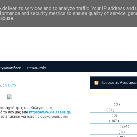
deliver its services and to analyze traffic. Your IP address and
μός-Νηπιαγωγείο "ΔΕΛΑΣΑΛ"
formance and security metrics to ensure quality of service, ge
 abuse.
Εγκαταστάσεις
Επικοινωνία
Πρόσφατες Αναρτήσε
ις
10.12.25
Κατηγορίες
Αθλητισμός
( 3 )
δραστηριότητες του Κολεγίου μας
Άρθρα
( 24 )
πό το
νέο μας site
https://www.delasalle.gr/
.
Διακρίσεις
( 32 )
στε τακτικά για όλες τις ανακοινώσεις και
Διάφορα
( 107 )
Δραστηριότητες
( 274 )
Εγκαταστάσεις
( 3 )