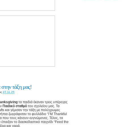
 στην τάξη μας!
ις
27.11.25
anksgiving
τα παιδιά έκαναν τρεις υπέροχες
ον
Παιδικό σταθμό
του σχολείου μας. Τα
fts και γέμισαν την τάξη με πολύχρωμες
ήπια ζωγράφισαν το φυλλάδιο “I’M Thankful
να που τους κάνουν ευγνώμονες. Τέλος, τα
έπαιξαν το διασκεδαστικό παιχνίδι “Feed the
έλια και χαρά.