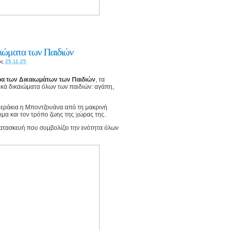
αιώματα των Παιδιών
ις
25.11.25
α των Δικαιωμάτων των Παιδιών
, τα
ικά δικαιώματα όλων των παιδιών: αγάπη,
στεράκια η Μποντζουάνα από τη μακρινή
θιμα και τον τρόπο ζωης της χώρας της.
κατασκευή που συμβολίζει την ενότητα όλων