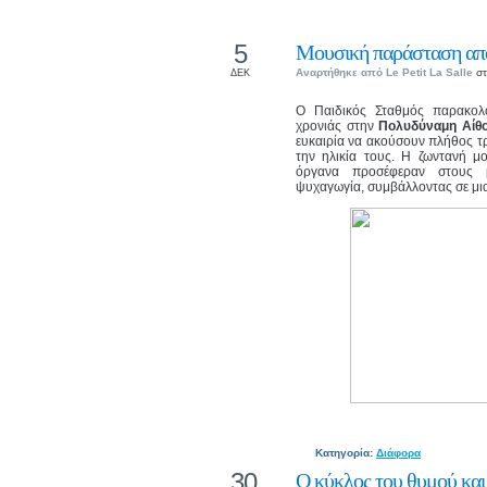
5
Μουσική παράσταση από
Αναρτήθηκε από
Le Petit La Salle
στ
ΔΕΚ
Ο Παιδικός Σταθμός παρακολ
χρονιάς στην
Πολυδύναμη Αίθο
ευκαιρία να ακούσουν πλήθος τ
την ηλικία τους. Η ζωντανή μ
όργανα προσέφεραν στους μ
ψυχαγωγία, συμβάλλοντας σε μια 
Κατηγορία:
Διάφορα
30
Ο κύκλος του θυμού και