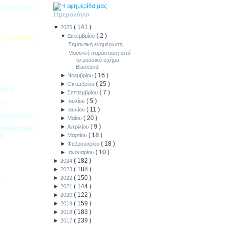
ιά 2025-2026 -
Ημερολόγιο
(
141
)
▼
2025
(
2
)
▼
Δεκεμβρίου
χ. Μονάδας
Σημαντική ενημέρωση
Μουσική παράσταση από
το μουσικό σχήμα
Blackbird
(
16
)
►
Νοεμβρίου
(
25
)
►
Οκτωβρίου
εγίου
(
7
)
►
Σεπτεμβρίου
(
5
)
►
Ιουλίου
ου
(
11
)
►
Ιουνίου
Νηπιαγωγείου
(
20
)
►
Μαΐου
(
9
)
►
Απριλίου
κπαιδευτικός
(
18
)
ού
►
Μαρτίου
(
18
)
►
Φεβρουαρίου
(
10
)
►
Ιανουαρίου
(
182
)
►
2024
(
188
)
►
2023
(
150
)
►
2022
5
(
144
)
►
2021
(
122
)
►
2020
ιακοπών -
(
159
)
►
2019
(
183
)
►
2018
(
239
)
►
2017