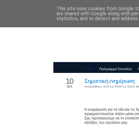
This site uses cookies from Google to 
Παιδικός Σταθ
are shared with Google along with per
statistics, and to detect and address
Νέα
Πρόγραμμα Σπουδών
10
Σημαντική ενημέρωση
Αναρτήθηκε από
Le Petit La Salle
στ
ΔΕΚ
Η ενημέρωση για τα νέα και τις 
πραγματοποιείται πλέον μέσα α
Σας προσκαλούμε να το επισκέπτε
εξελίξεις του σχολείου μας.