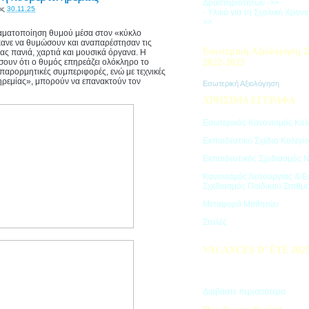
Δραστηριοτήτων ->>
ις
30.11.25
- Υλικά για τη Σχολική Χρον
>>
ραματοποίηση θυμού μέσα στον «κύκλο
κανε να θυμώσουν και αναπαρέστησαν τις
Εσωτερική Αξιολόγηση Σ
ας πανιά, χαρτιά και μουσικά όργανα. Η
σουν ότι ο θυμός επηρεάζει ολόκληρο το
2022-2023
 παρορμητικές συμπεριφορές, ενώ με τεχνικές
ηρεμίας», μπορούν να επανακτούν τον
Εσωτερική Αξιολόγηση
ΧΡΗΣΙΜΑ ΕΓΓΡΑΦΑ
Εσωτερικός Κανονισμός Κολ
Εκπαιδευτικό Σχέδιο Κολεγί
Εκπαιδευτικός Σχεδιασμός 
Κανονισμός Λειτουργίας & Ε
Σχεδιασμός Παιδικού Σταθμ
Μεταφορά Μαθητών
Στολές
VACANCES D’ ÉTÉ 202
Πρόγραμμα Καλοκαιρινών Δ
"Vacances d' été"
Διαβάστε περισσότερα