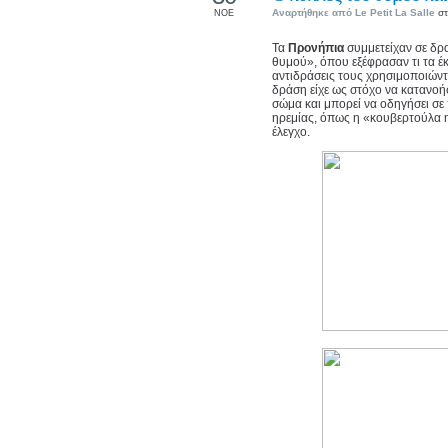
Αναρτήθηκε από
Le Petit La Salle
στ
ΝΟΕ
Τα
Προνήπια
συμμετείχαν σε δ
θυμού», όπου εξέφρασαν τι τα έ
αντιδράσεις τους χρησιμοποιώντ
δράση είχε ως στόχο να κατανοή
σώμα και μπορεί να οδηγήσει σε
ηρεμίας, όπως η «κουβερτούλα 
έλεγχο.