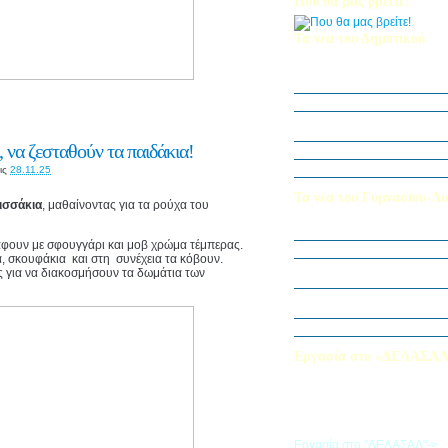
Που θα μας βρείτε!
Τα νέα του Δημοτικού
Οι μαθητές μας στον Διεθν
Πληροφορικής Bebras 202
Δράση ΟΠΕ: “Ο Κήπος του 
Η Δ΄ Τάξη στη θεατρική π
στον Πινόκιο”
 να ζεσταθούν τα παιδάκια!
Όμιλος Αρχιτεκτονικής Α΄-Β
Καλλιεργούμε αξίες, φυτεύο
ις
28.11.25
Τα νέα του Γυμνασίου-Λυ
ισσάκια
, μαθαίνοντας για τα ρούχα του
Παίζοντας θέατρο στο Μου
άφουν με σφουγγάρι και μοβ χρώμα τέμπερας.
«Φύλακες της Φύσης»
α, σκουφάκια και στη συνέχεια τα κόβουν.
Εξερευνούμε τον Κόσμο της 
ες για να διακοσμήσουν τα δωμάτια των
Εκπαιδευτική Επίσκεψη στ
«Στα μονοπάτια της Ιστορία
λέξεων… ετυμοπλαθομυθισ
Χαιρετισμός Υπεύθυνης Αγγ
Εργασία στο «ΔΕΛΑΣΑ
Εάν επιθυμείτε να εργαστείτε
«ΔΕΛΑΣΑΛ», μπορείτε να σ
την αίτηση που θα βρείτε σ
σύνδεσμο
Εργασία στο "ΔΕΛΑΣΑΛ"->