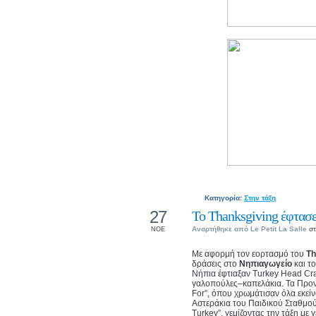
Κατηγορία:
Στην τάξη
27
Το Thanksgiving έφτασε
Αναρτήθηκε από
Le Petit La Salle
στ
ΝΟΕ
Με αφορμή τον εορτασμό του
Th
δράσεις στο
Νηπιαγωγείο
και τ
Νήπια έφτιαξαν Turkey Head Cra
γαλοπούλες–καπελάκια. Τα Προν
For”, όπου χρωμάτισαν όλα εκεί
Αστεράκια του Παιδικού Σταθμού 
Turkey”, γεμίζοντας την τάξη με γ