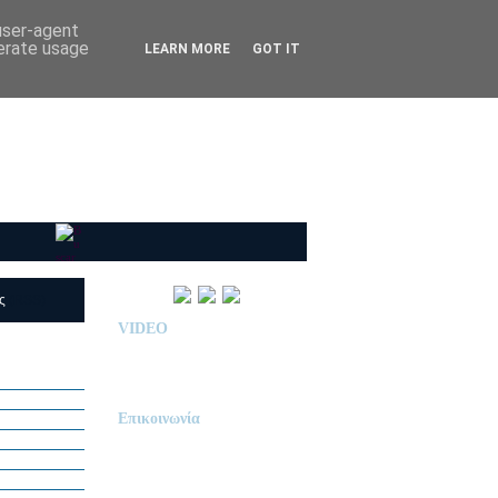
 user-agent
nerate usage
LEARN MORE
GOT IT
ις
(RSS)
VIDEO
Παρουσίαση Κολεγίου
"ΔΕΛΑΣΑΛ"
Επικοινωνία
ΙΔΙΩΤΙΚΟ ΝΗΠΙΑΓΩΓΕΙΟ
« Δ Ε Λ Α Σ Α Λ »
ΠΕΥΚΑ (ΡΕΤΖΙΚΙ)