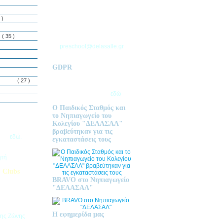
ΘΕΣΣΑΛΟΝΙΚΗΣ
Τ.Θ. 06 – 57010
 )
ΑΣΒΕΣΤΟΧΩΡΙ
ΤΗΛ: 2310 633 333
ς
( 35 )
preschool@delasalle.gr
GDPR
Πολιτική επεξεργασίας
δεμόνων
( 27 )
προσωπικών δεδομένων | Για
περισσότερα πατήστε
εδώ
Ο Παιδικός Σταθμός και
το Νηπιαγωγείο του
Κολεγίου "ΔΕΛΑΣΑΛ"
ις Εγγραφές
βραβεύτηκαν για τις
2026
εδώ.
εγκαταστάσεις τους
ητή
 Clubs
BRAVO στο Νηπιαγωγείο
προσφέρει
"ΔΕΛΑΣΑΛ"
στηριοτήτων,
θεί στα
εριβαλλοντικά
Η εφημερίδα μας
της Ζώνης