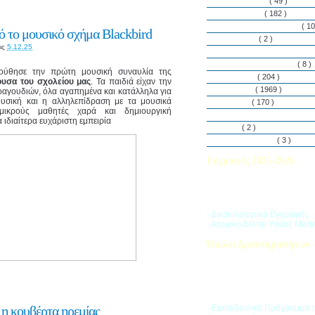
Εθελοντισμός
( 49 )
Εκδηλώσεις
( 182 )
Εργαστήρια Δεξιοτήτων
( 10
 το μουσικό σχήμα Blackbird
Εφημερίδα
( 2 )
ις
5.12.25
Λασαλιανές Ημέρες Ειρήνη
Πρόγραμμα Σπουδών
( 8 )
ούθησε την πρώτη μουσική συναυλία της
Στην αυλή
( 204 )
υσα του σχολείου μας
. Τα παιδιά είχαν την
Στην τάξη
( 1969 )
ραγουδιών, όλα αγαπημένα και κατάλληλα για
ουσική και η αλληλεπίδραση με τα μουσικά
Στο Club
( 170 )
ικρούς μαθητές χαρά και δημιουργική
Σύλλογος Γονέων και Κη
ιδιαίτερα ευχάριστη εμπειρία
Υλικά
( 2 )
Vacances d’ été
( 3 )
Εγγραφές 2025-2026
Διαβάστε περισσότερα για τ
του Σχολικού Έτους 2025-
- Δικαιολογητικά Εγγραφής
- Ατομικό Δελτίο Υγείας Μαθ
Όμιλοι Δραστηριοτήτων -
Η «Ζώνη Δραστηριοτήτων» 
στους μαθητές ποικιλία δρα
προσπαθώντας να ανταποκρι
αθλητικά, καλλιτεχνικά και π
τους ενδιαφέροντα.
 η κουβέρτα ηρεμίας
- Εκπαιδευτικό Πρόγραμμα 