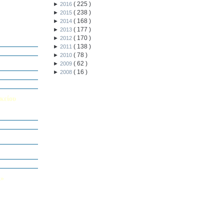
(
225
)
►
2016
(
238
)
►
2015
(
168
)
►
2014
(
177
)
►
2013
ή Διαγωνισμό
(
170
)
►
2012
5
(
138
)
►
2011
Εαυτού μου”
(
78
)
►
2010
αράσταση “Όπως
(
62
)
►
2009
(
16
)
►
2008
΄ Δημοτικού
υμε το μέλλον
κείου
σείο…
Καινοτομίας -
ο Πολυτεχνείο
ς και των
τοριογραφώ!»
λικού Τμήματος
Λ»
 στο Κολέγιο
υμπληρώσετε
τον παρακάτω