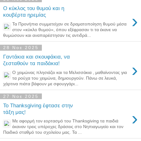
Ο κύκλος του θυμού και η
›
κουβέρτα ηρεμίας
Τα Προνήπια συμμετείχαν σε δραματοποίηση θυμού μέσα
στον «κύκλο θυμού», όπου εξέφρασαν τι τα έκανε να
θυμώσουν και αναπαρέστησαν τις αντιδρά...
28 Νοε 2025
Γαντάκια και σκουφάκια, να
›
ζεσταθούν τα παιδάκια!
Ο χειμώνας πλησιάζει και τα Μελισσάκια , μαθαίνοντας για
τα ρούχα του χειμώνα, δημιουργούν. Πάνω σε λευκά,
χάρτινα πιάτα βάφουν με σφουγγάρι...
27 Νοε 2025
Το Thanksgiving έφτασε στην
›
τάξη μας!
Με αφορμή τον εορτασμό του Thanksgiving τα παιδιά
έκαναν τρεις υπέροχες δράσεις στο Νηπιαγωγείο και τον
Παιδικό σταθμό του σχολείου μας. Τα ...