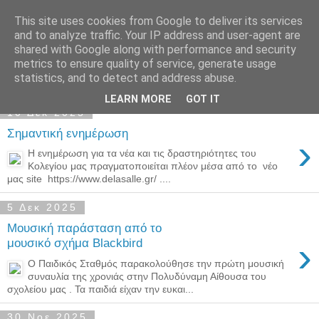
This site uses cookies from Google to deliver its services
Παιδικός Σταθμός-
and to analyze traffic. Your IP address and user-agent are
shared with Google along with performance and security
Νηπιαγωγείο "ΔΕΛΑΣΑΛ"
metrics to ensure quality of service, generate usage
statistics, and to detect and address abuse.
LEARN MORE
GOT IT
10 Δεκ 2025
Σημαντική ενημέρωση
›
Η ενημέρωση για τα νέα και τις δραστηριότητες του
Κολεγίου μας πραγματοποιείται πλέον μέσα από το νέο
μας site https://www.delasalle.gr/ ....
5 Δεκ 2025
Μουσική παράσταση από το
›
μουσικό σχήμα Blackbird
Ο Παιδικός Σταθμός παρακολούθησε την πρώτη μουσική
συναυλία της χρονιάς στην Πολυδύναμη Αίθουσα του
σχολείου μας . Τα παιδιά είχαν την ευκαι...
30 Νοε 2025