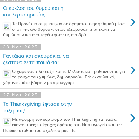
Ο κύκλος του θυμού και η
›
κουβέρτα ηρεμίας
Τα Προνήπια συμμετείχαν σε δραματοποίηση θυμού μέσα
στον «κύκλο θυμού», όπου εξέφρασαν τι τα έκανε να
θυμώσουν και αναπαρέστησαν τις αντιδρά...
28 Νοε 2025
Γαντάκια και σκουφάκια, να
›
ζεσταθούν τα παιδάκια!
Ο χειμώνας πλησιάζει και τα Μελισσάκια , μαθαίνοντας για
τα ρούχα του χειμώνα, δημιουργούν. Πάνω σε λευκά,
χάρτινα πιάτα βάφουν με σφουγγάρι...
27 Νοε 2025
Το Thanksgiving έφτασε στην
›
τάξη μας!
Με αφορμή τον εορτασμό του Thanksgiving τα παιδιά
έκαναν τρεις υπέροχες δράσεις στο Νηπιαγωγείο και τον
Παιδικό σταθμό του σχολείου μας. Τα ...