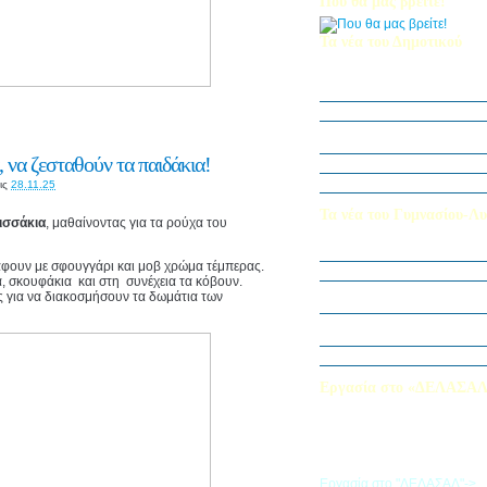
Που θα μας βρείτε!
Τα νέα του Δημοτικού
Οι μαθητές μας στον Διεθν
Πληροφορικής Bebras 202
Δράση ΟΠΕ: “Ο Κήπος του 
Η Δ΄ Τάξη στη θεατρική π
στον Πινόκιο”
 να ζεσταθούν τα παιδάκια!
Όμιλος Αρχιτεκτονικής Α΄-Β
Καλλιεργούμε αξίες, φυτεύο
ις
28.11.25
Τα νέα του Γυμνασίου-Λυ
ισσάκια
, μαθαίνοντας για τα ρούχα του
Παίζοντας θέατρο στο Μου
άφουν με σφουγγάρι και μοβ χρώμα τέμπερας.
«Φύλακες της Φύσης»
α, σκουφάκια και στη συνέχεια τα κόβουν.
Εξερευνούμε τον Κόσμο της 
ες για να διακοσμήσουν τα δωμάτια των
Εκπαιδευτική Επίσκεψη στ
«Στα μονοπάτια της Ιστορία
λέξεων… ετυμοπλαθομυθισ
Χαιρετισμός Υπεύθυνης Αγγ
Εργασία στο «ΔΕΛΑΣΑ
Εάν επιθυμείτε να εργαστείτε
«ΔΕΛΑΣΑΛ», μπορείτε να σ
την αίτηση που θα βρείτε σ
σύνδεσμο
Εργασία στο "ΔΕΛΑΣΑΛ"->