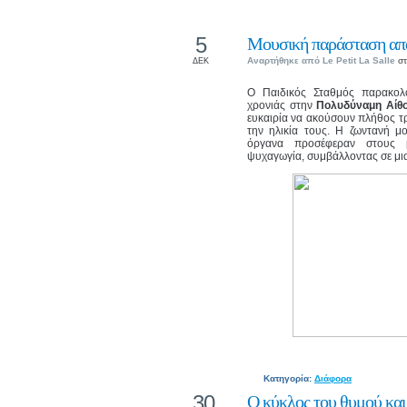
5
Μουσική παράσταση από
Αναρτήθηκε από
Le Petit La Salle
στ
ΔΕΚ
Ο Παιδικός Σταθμός παρακολ
χρονιάς στην
Πολυδύναμη Αίθο
ευκαιρία να ακούσουν πλήθος τ
την ηλικία τους. Η ζωντανή μ
όργανα προσέφεραν στους μ
ψυχαγωγία, συμβάλλοντας σε μια 
Κατηγορία:
Διάφορα
30
Ο κύκλος του θυμού και