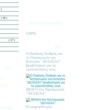
ΘΕΣΣΑΛΟΝΙΚΗΣ
Τ.Θ. 06 – 57010
 )
ΑΣΒΕΣΤΟΧΩΡΙ
ΤΗΛ: 2310 633 333
ς
( 35 )
preschool@delasalle.gr
GDPR
Πολιτική επεξεργασίας
δεμόνων
( 27 )
προσωπικών δεδομένων | Για
περισσότερα πατήστε
εδώ
Ο Παιδικός Σταθμός και
το Νηπιαγωγείο του
Κολεγίου "ΔΕΛΑΣΑΛ"
ις Εγγραφές
βραβεύτηκαν για τις
2026
εδώ.
εγκαταστάσεις τους
ητή
 Clubs
BRAVO στο Νηπιαγωγείο
προσφέρει
"ΔΕΛΑΣΑΛ"
στηριοτήτων,
θεί στα
εριβαλλοντικά
Η εφημερίδα μας
της Ζώνης