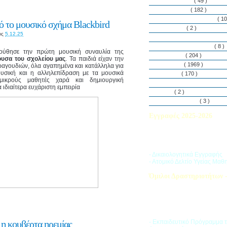
Εθελοντισμός
( 49 )
Εκδηλώσεις
( 182 )
Εργαστήρια Δεξιοτήτων
( 10
 το μουσικό σχήμα Blackbird
Εφημερίδα
( 2 )
ις
5.12.25
Λασαλιανές Ημέρες Ειρήνη
Πρόγραμμα Σπουδών
( 8 )
ούθησε την πρώτη μουσική συναυλία της
Στην αυλή
( 204 )
υσα του σχολείου μας
. Τα παιδιά είχαν την
Στην τάξη
( 1969 )
ραγουδιών, όλα αγαπημένα και κατάλληλα για
ουσική και η αλληλεπίδραση με τα μουσικά
Στο Club
( 170 )
ικρούς μαθητές χαρά και δημιουργική
Σύλλογος Γονέων και Κη
ιδιαίτερα ευχάριστη εμπειρία
Υλικά
( 2 )
Vacances d’ été
( 3 )
Εγγραφές 2025-2026
Διαβάστε περισσότερα για τ
του Σχολικού Έτους 2025-
- Δικαιολογητικά Εγγραφής
- Ατομικό Δελτίο Υγείας Μαθ
Όμιλοι Δραστηριοτήτων -
Η «Ζώνη Δραστηριοτήτων» 
στους μαθητές ποικιλία δρα
προσπαθώντας να ανταποκρι
αθλητικά, καλλιτεχνικά και π
τους ενδιαφέροντα.
 η κουβέρτα ηρεμίας
- Εκπαιδευτικό Πρόγραμμα 