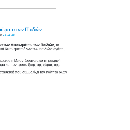
αιώματα των Παιδιών
ις
25.11.25
α των Δικαιωμάτων των Παιδιών
, τα
ικά δικαιώματα όλων των παιδιών: αγάπη,
στεράκια η Μποντζουάνα από τη μακρινή
θιμα και τον τρόπο ζωης της χώρας της.
κατασκευή που συμβολίζει την ενότητα όλων