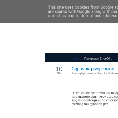
This site uses cookies from Google to 
Παιδικός Σταθ
are shared with Google along with per
statistics, and to detect and address
Νέα
Πρόγραμμα Σπουδών
10
Σημαντική ενημέρωση
Αναρτήθηκε από
Le Petit La Salle
στ
ΔΕΚ
Η ενημέρωση για τα νέα και τις 
πραγματοποιείται πλέον μέσα α
Σας προσκαλούμε να το επισκέπτε
εξελίξεις του σχολείου μας.