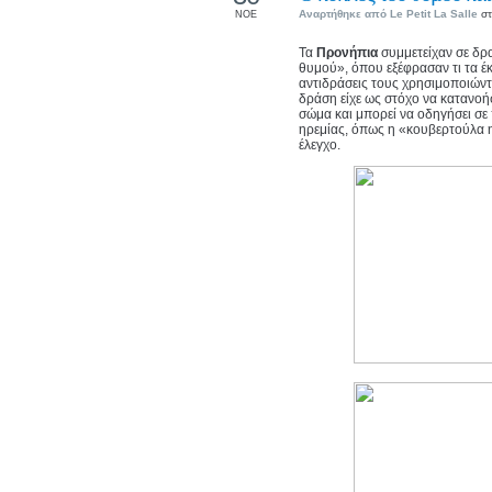
Αναρτήθηκε από
Le Petit La Salle
στ
ΝΟΕ
Τα
Προνήπια
συμμετείχαν σε δ
θυμού», όπου εξέφρασαν τι τα έ
αντιδράσεις τους χρησιμοποιώντ
δράση είχε ως στόχο να κατανοή
σώμα και μπορεί να οδηγήσει σε
ηρεμίας, όπως η «κουβερτούλα 
έλεγχο.