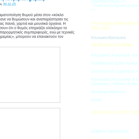
Δραστηριοτήτων ->>
ις
30.11.25
- Υλικά για τη Σχολική Χρον
>>
ραματοποίηση θυμού μέσα στον «κύκλο
κανε να θυμώσουν και αναπαρέστησαν τις
Εσωτερική Αξιολόγηση Σ
ας πανιά, χαρτιά και μουσικά όργανα. Η
σουν ότι ο θυμός επηρεάζει ολόκληρο το
2022-2023
 παρορμητικές συμπεριφορές, ενώ με τεχνικές
ηρεμίας», μπορούν να επανακτούν τον
Εσωτερική Αξιολόγηση
ΧΡΗΣΙΜΑ ΕΓΓΡΑΦΑ
Εσωτερικός Κανονισμός Κολ
Εκπαιδευτικό Σχέδιο Κολεγί
Εκπαιδευτικός Σχεδιασμός 
Κανονισμός Λειτουργίας & Ε
Σχεδιασμός Παιδικού Σταθμ
Μεταφορά Μαθητών
Στολές
VACANCES D’ ÉTÉ 202
Πρόγραμμα Καλοκαιρινών Δ
"Vacances d' été"
Διαβάστε περισσότερα