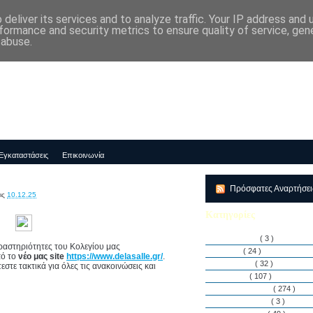
deliver its services and to analyze traffic. Your IP address and
μός-Νηπιαγωγείο "ΔΕΛΑΣΑΛ"
formance and security metrics to ensure quality of service, ge
 abuse.
Εγκαταστάσεις
Επικοινωνία
Πρόσφατες Αναρτήσε
ις
10.12.25
Κατηγορίες
Αθλητισμός
( 3 )
δραστηριότητες του Κολεγίου μας
Άρθρα
( 24 )
πό το
νέο μας site
https://www.delasalle.gr/
.
Διακρίσεις
( 32 )
στε τακτικά για όλες τις ανακοινώσεις και
Διάφορα
( 107 )
Δραστηριότητες
( 274 )
Εγκαταστάσεις
( 3 )