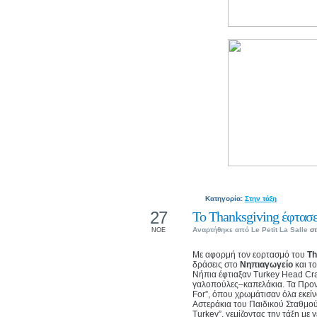
Κατηγορία:
Στην τάξη
27
Το Thanksgiving έφτασε
Αναρτήθηκε από
Le Petit La Salle
στ
ΝΟΕ
Με αφορμή τον εορτασμό του
Th
δράσεις στο
Νηπιαγωγείο
και τ
Νήπια έφτιαξαν Turkey Head Cra
γαλοπούλες–καπελάκια. Τα Προν
For”, όπου χρωμάτισαν όλα εκεί
Αστεράκια του Παιδικού Σταθμού 
Turkey”, γεμίζοντας την τάξη με γ