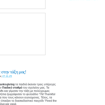
 στην τάξη μας!
ις
27.11.25
anksgiving
τα παιδιά έκαναν τρεις υπέροχες
ον
Παιδικό σταθμό
του σχολείου μας. Τα
fts και γέμισαν την τάξη με πολύχρωμες
ήπια ζωγράφισαν το φυλλάδιο “I’M Thankful
να που τους κάνουν ευγνώμονες. Τέλος, τα
έπαιξαν το διασκεδαστικό παιχνίδι “Feed the
έλια και χαρά.