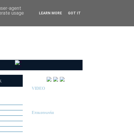
 user-agent
nerate usage
LEARN MORE
GOT IT
ις
(RSS)
VIDEO
Παρουσίαση Κολεγίου
"ΔΕΛΑΣΑΛ"
Επικοινωνία
ΙΔΙΩΤΙΚΟ ΝΗΠΙΑΓΩΓΕΙΟ
« Δ Ε Λ Α Σ Α Λ »
ΠΕΥΚΑ (ΡΕΤΖΙΚΙ)