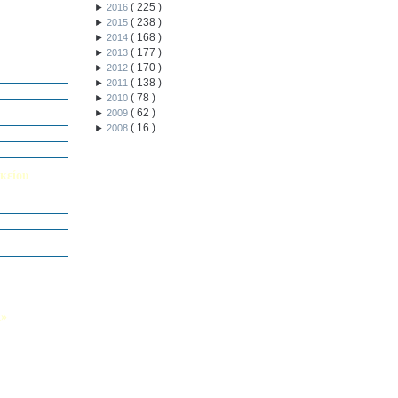
(
225
)
►
2016
(
238
)
►
2015
(
168
)
►
2014
(
177
)
►
2013
ή Διαγωνισμό
(
170
)
►
2012
5
(
138
)
►
2011
Εαυτού μου”
(
78
)
►
2010
αράσταση “Όπως
(
62
)
►
2009
(
16
)
►
2008
΄ Δημοτικού
υμε το μέλλον
κείου
σείο…
Καινοτομίας -
ο Πολυτεχνείο
ς και των
τοριογραφώ!»
λικού Τμήματος
Λ»
 στο Κολέγιο
υμπληρώσετε
τον παρακάτω