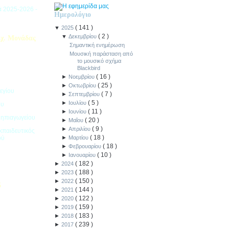
ιά 2025-2026 -
Ημερολόγιο
(
141
)
▼
2025
(
2
)
▼
Δεκεμβρίου
χ. Μονάδας
Σημαντική ενημέρωση
Μουσική παράσταση από
το μουσικό σχήμα
Blackbird
(
16
)
►
Νοεμβρίου
(
25
)
►
Οκτωβρίου
εγίου
(
7
)
►
Σεπτεμβρίου
(
5
)
►
Ιουλίου
ου
(
11
)
►
Ιουνίου
Νηπιαγωγείου
(
20
)
►
Μαΐου
(
9
)
►
Απριλίου
κπαιδευτικός
(
18
)
ού
►
Μαρτίου
(
18
)
►
Φεβρουαρίου
(
10
)
►
Ιανουαρίου
(
182
)
►
2024
(
188
)
►
2023
(
150
)
►
2022
5
(
144
)
►
2021
(
122
)
►
2020
ιακοπών -
(
159
)
►
2019
(
183
)
►
2018
(
239
)
►
2017