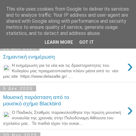
This site uses cookies from Google to deliver its services
Παιδικός Σταθμός-
and to analyze traffic. Your IP address and user-agent are
shared with Google along with performance and security
Νηπιαγωγείο "ΔΕΛΑΣΑΛ"
metrics to ensure quality of service, generate usage
statistics, and to detect and address abuse.
LEARN MORE
GOT IT
10 Δεκ 2025
Σημαντική ενημέρωση
›
Η ενημέρωση για τα νέα και τις δραστηριότητες του
Κολεγίου μας πραγματοποιείται πλέον μέσα από το νέο
μας site https://www.delasalle.gr/ ....
5 Δεκ 2025
Μουσική παράσταση από το
›
μουσικό σχήμα Blackbird
Ο Παιδικός Σταθμός παρακολούθησε την πρώτη μουσική
συναυλία της χρονιάς στην Πολυδύναμη Αίθουσα του
σχολείου μας . Τα παιδιά είχαν την ευκαι...
30 Νοε 2025