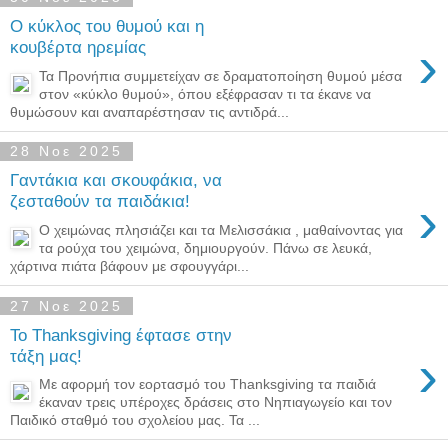
Ο κύκλος του θυμού και η
›
κουβέρτα ηρεμίας
Τα Προνήπια συμμετείχαν σε δραματοποίηση θυμού μέσα
στον «κύκλο θυμού», όπου εξέφρασαν τι τα έκανε να
θυμώσουν και αναπαρέστησαν τις αντιδρά...
28 Νοε 2025
Γαντάκια και σκουφάκια, να
›
ζεσταθούν τα παιδάκια!
Ο χειμώνας πλησιάζει και τα Μελισσάκια , μαθαίνοντας για
τα ρούχα του χειμώνα, δημιουργούν. Πάνω σε λευκά,
χάρτινα πιάτα βάφουν με σφουγγάρι...
27 Νοε 2025
Το Thanksgiving έφτασε στην
›
τάξη μας!
Με αφορμή τον εορτασμό του Thanksgiving τα παιδιά
έκαναν τρεις υπέροχες δράσεις στο Νηπιαγωγείο και τον
Παιδικό σταθμό του σχολείου μας. Τα ...