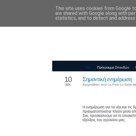
This site uses cookies from Google to 
Παιδικός Σταθ
are shared with Google along with per
statistics, and to detect and address
Νέα
Πρόγραμμα Σπουδών
10
Σημαντική ενημέρωση
Αναρτήθηκε από
Le Petit La Salle
στ
ΔΕΚ
Η ενημέρωση για τα νέα και τις 
πραγματοποιείται πλέον μέσα α
Σας προσκαλούμε να το επισκέπτε
εξελίξεις του σχολείου μας.