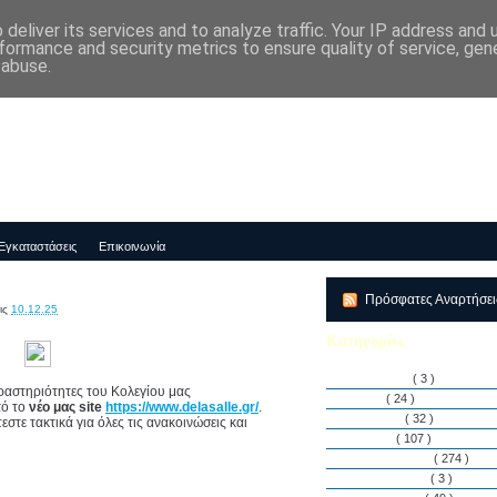
deliver its services and to analyze traffic. Your IP address and
μός-Νηπιαγωγείο "ΔΕΛΑΣΑΛ"
formance and security metrics to ensure quality of service, ge
 abuse.
Εγκαταστάσεις
Επικοινωνία
Πρόσφατες Αναρτήσε
ις
10.12.25
Κατηγορίες
Αθλητισμός
( 3 )
δραστηριότητες του Κολεγίου μας
Άρθρα
( 24 )
πό το
νέο μας site
https://www.delasalle.gr/
.
Διακρίσεις
( 32 )
στε τακτικά για όλες τις ανακοινώσεις και
Διάφορα
( 107 )
Δραστηριότητες
( 274 )
Εγκαταστάσεις
( 3 )