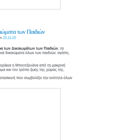
αιώματα των Παιδιών
ις
25.11.25
α των Δικαιωμάτων των Παιδιών
, τα
ικά δικαιώματα όλων των παιδιών: αγάπη,
στεράκια η Μποντζουάνα από τη μακρινή
θιμα και τον τρόπο ζωης της χώρας της.
κατασκευή που συμβολίζει την ενότητα όλων