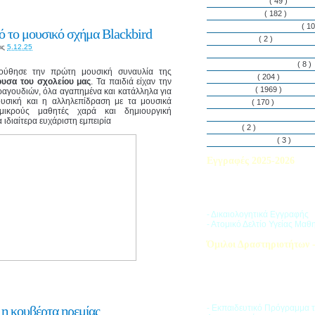
Εθελοντισμός
( 49 )
Εκδηλώσεις
( 182 )
Εργαστήρια Δεξιοτήτων
( 10
 το μουσικό σχήμα Blackbird
Εφημερίδα
( 2 )
ις
5.12.25
Λασαλιανές Ημέρες Ειρήνη
Πρόγραμμα Σπουδών
( 8 )
ούθησε την πρώτη μουσική συναυλία της
Στην αυλή
( 204 )
υσα του σχολείου μας
. Τα παιδιά είχαν την
Στην τάξη
( 1969 )
ραγουδιών, όλα αγαπημένα και κατάλληλα για
ουσική και η αλληλεπίδραση με τα μουσικά
Στο Club
( 170 )
ικρούς μαθητές χαρά και δημιουργική
Σύλλογος Γονέων και Κη
ιδιαίτερα ευχάριστη εμπειρία
Υλικά
( 2 )
Vacances d’ été
( 3 )
Εγγραφές 2025-2026
Διαβάστε περισσότερα για τ
του Σχολικού Έτους 2025-
- Δικαιολογητικά Εγγραφής
- Ατομικό Δελτίο Υγείας Μαθ
Όμιλοι Δραστηριοτήτων -
Η «Ζώνη Δραστηριοτήτων» 
στους μαθητές ποικιλία δρα
προσπαθώντας να ανταποκρι
αθλητικά, καλλιτεχνικά και π
τους ενδιαφέροντα.
 η κουβέρτα ηρεμίας
- Εκπαιδευτικό Πρόγραμμα 