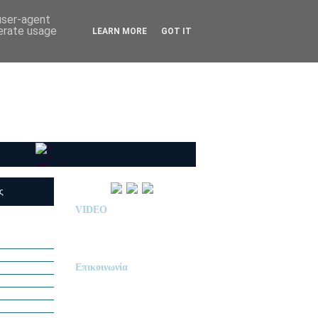
 user-agent
nerate usage
LEARN MORE
GOT IT
ις
(RSS)
VIDEO
Παρουσίαση Κολεγίου
"ΔΕΛΑΣΑΛ"
Επικοινωνία
ΙΔΙΩΤΙΚΟ ΝΗΠΙΑΓΩΓΕΙΟ
« Δ Ε Λ Α Σ Α Λ »
ΠΕΥΚΑ (ΡΕΤΖΙΚΙ)