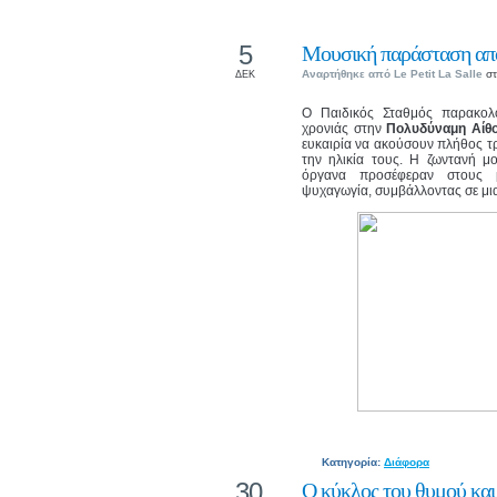
5
Μουσική παράσταση από
Αναρτήθηκε από
Le Petit La Salle
στ
ΔΕΚ
Ο Παιδικός Σταθμός παρακολ
χρονιάς στην
Πολυδύναμη Αίθο
ευκαιρία να ακούσουν πλήθος τ
την ηλικία τους. Η ζωντανή μ
όργανα προσέφεραν στους μ
ψυχαγωγία, συμβάλλοντας σε μια 
Κατηγορία:
Διάφορα
30
Ο κύκλος του θυμού και