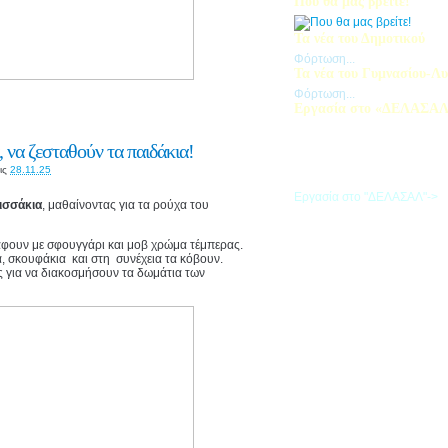
Που θα μας βρείτε!
Τα νέα του Δημοτικού
Φόρτωση...
Τα νέα του Γυμνασίου-Λυ
Φόρτωση...
Εργασία στο «ΔΕΛΑΣΑ
Εάν επιθυμείτε να εργαστείτε
«ΔΕΛΑΣΑΛ», μπορείτε να σ
 να ζεσταθούν τα παιδάκια!
την αίτηση που θα βρείτε σ
ις
28.11.25
σύνδεσμο
Εργασία στο "ΔΕΛΑΣΑΛ"->
ισσάκια
, μαθαίνοντας για τα ρούχα του
άφουν με σφουγγάρι και μοβ χρώμα τέμπερας.
α, σκουφάκια και στη συνέχεια τα κόβουν.
ες για να διακοσμήσουν τα δωμάτια των