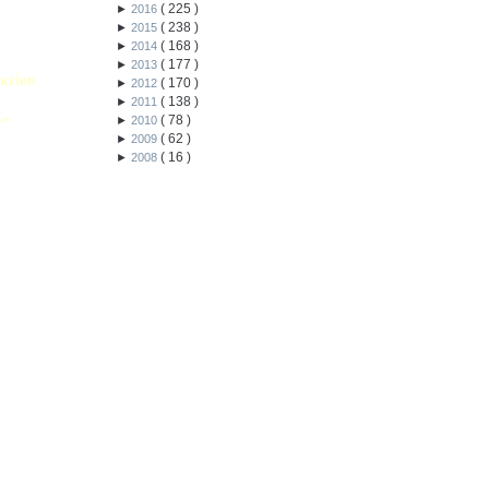
(
225
)
►
2016
(
238
)
►
2015
(
168
)
►
2014
(
177
)
►
2013
κείου
(
170
)
►
2012
(
138
)
►
2011
Λ»
(
78
)
►
2010
(
62
)
►
2009
 στο Κολέγιο
υμπληρώσετε
(
16
)
►
2008
τον παρακάτω