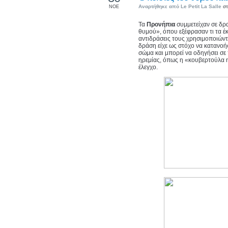
Αναρτήθηκε από
Le Petit La Salle
στ
ΝΟΕ
Τα
Προνήπια
συμμετείχαν σε δ
θυμού», όπου εξέφρασαν τι τα έ
αντιδράσεις τους χρησιμοποιώντ
δράση είχε ως στόχο να κατανοή
σώμα και μπορεί να οδηγήσει σε
ηρεμίας, όπως η «κουβερτούλα 
έλεγχο.