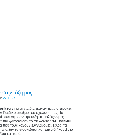
 στην τάξη μας!
ις
27.11.25
anksgiving
τα παιδιά έκαναν τρεις υπέροχες
ον
Παιδικό σταθμό
του σχολείου μας. Τα
fts και γέμισαν την τάξη με πολύχρωμες
ήπια ζωγράφισαν το φυλλάδιο “I’M Thankful
να που τους κάνουν ευγνώμονες. Τέλος, τα
έπαιξαν το διασκεδαστικό παιχνίδι “Feed the
έλια και χαρά.