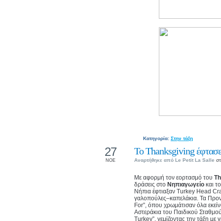
Κατηγορία:
Στην τάξη
27
Το Thanksgiving έφτασε
Αναρτήθηκε από
Le Petit La Salle
στ
ΝΟΕ
Με αφορμή τον εορτασμό του
Th
δράσεις στο
Νηπιαγωγείο
και τ
Νήπια έφτιαξαν Turkey Head Cra
γαλοπούλες–καπελάκια. Τα Προν
For”, όπου χρωμάτισαν όλα εκεί
Αστεράκια του Παιδικού Σταθμού 
Turkey”, γεμίζοντας την τάξη με γ