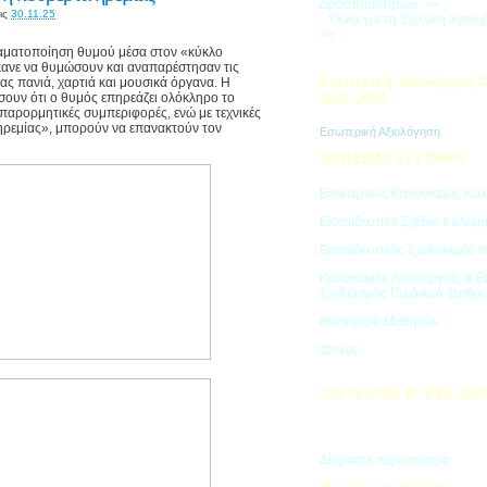
Δραστηριοτήτων ->>
ις
30.11.25
- Υλικά για τη Σχολική Χρον
>>
ραματοποίηση θυμού μέσα στον «κύκλο
κανε να θυμώσουν και αναπαρέστησαν τις
Εσωτερική Αξιολόγηση Σ
ας πανιά, χαρτιά και μουσικά όργανα. Η
σουν ότι ο θυμός επηρεάζει ολόκληρο το
2022-2023
 παρορμητικές συμπεριφορές, ενώ με τεχνικές
ηρεμίας», μπορούν να επανακτούν τον
Εσωτερική Αξιολόγηση
ΧΡΗΣΙΜΑ ΕΓΓΡΑΦΑ
Εσωτερικός Κανονισμός Κολ
Εκπαιδευτικό Σχέδιο Κολεγί
Εκπαιδευτικός Σχεδιασμός 
Κανονισμός Λειτουργίας & Ε
Σχεδιασμός Παιδικού Σταθμ
Μεταφορά Μαθητών
Στολές
VACANCES D’ ÉTÉ 202
Πρόγραμμα Καλοκαιρινών Δ
"Vacances d' été"
Διαβάστε περισσότερα