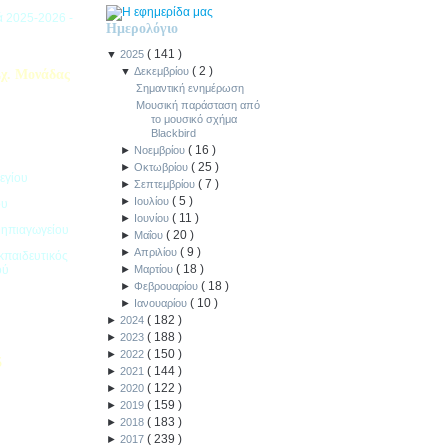
ιά 2025-2026 -
Ημερολόγιο
(
141
)
▼
2025
(
2
)
▼
Δεκεμβρίου
χ. Μονάδας
Σημαντική ενημέρωση
Μουσική παράσταση από
το μουσικό σχήμα
Blackbird
(
16
)
►
Νοεμβρίου
(
25
)
►
Οκτωβρίου
εγίου
(
7
)
►
Σεπτεμβρίου
(
5
)
►
Ιουλίου
ου
(
11
)
►
Ιουνίου
Νηπιαγωγείου
(
20
)
►
Μαΐου
(
9
)
►
Απριλίου
κπαιδευτικός
(
18
)
ού
►
Μαρτίου
(
18
)
►
Φεβρουαρίου
(
10
)
►
Ιανουαρίου
(
182
)
►
2024
(
188
)
►
2023
(
150
)
►
2022
5
(
144
)
►
2021
(
122
)
►
2020
ιακοπών -
(
159
)
►
2019
(
183
)
►
2018
(
239
)
►
2017