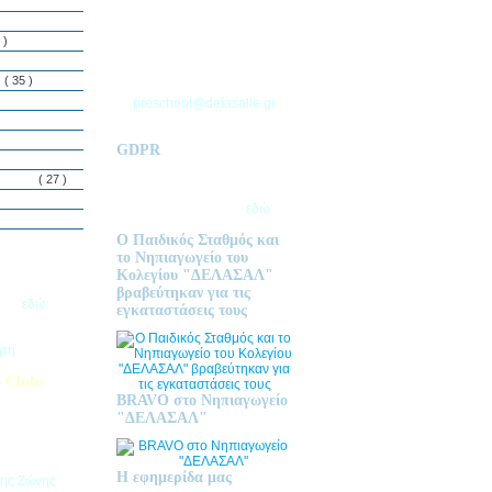
ΘΕΣΣΑΛΟΝΙΚΗΣ
Τ.Θ. 06 – 57010
 )
ΑΣΒΕΣΤΟΧΩΡΙ
ΤΗΛ: 2310 633 333
ς
( 35 )
preschool@delasalle.gr
GDPR
Πολιτική επεξεργασίας
δεμόνων
( 27 )
προσωπικών δεδομένων | Για
περισσότερα πατήστε
εδώ
Ο Παιδικός Σταθμός και
το Νηπιαγωγείο του
Κολεγίου "ΔΕΛΑΣΑΛ"
ις Εγγραφές
βραβεύτηκαν για τις
2026
εδώ.
εγκαταστάσεις τους
ητή
 Clubs
BRAVO στο Νηπιαγωγείο
προσφέρει
"ΔΕΛΑΣΑΛ"
στηριοτήτων,
θεί στα
εριβαλλοντικά
Η εφημερίδα μας
της Ζώνης