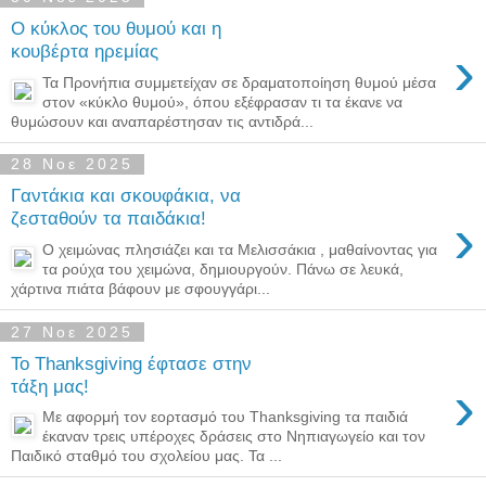
Ο κύκλος του θυμού και η
›
κουβέρτα ηρεμίας
Τα Προνήπια συμμετείχαν σε δραματοποίηση θυμού μέσα
στον «κύκλο θυμού», όπου εξέφρασαν τι τα έκανε να
θυμώσουν και αναπαρέστησαν τις αντιδρά...
28 Νοε 2025
Γαντάκια και σκουφάκια, να
›
ζεσταθούν τα παιδάκια!
Ο χειμώνας πλησιάζει και τα Μελισσάκια , μαθαίνοντας για
τα ρούχα του χειμώνα, δημιουργούν. Πάνω σε λευκά,
χάρτινα πιάτα βάφουν με σφουγγάρι...
27 Νοε 2025
Το Thanksgiving έφτασε στην
›
τάξη μας!
Με αφορμή τον εορτασμό του Thanksgiving τα παιδιά
έκαναν τρεις υπέροχες δράσεις στο Νηπιαγωγείο και τον
Παιδικό σταθμό του σχολείου μας. Τα ...