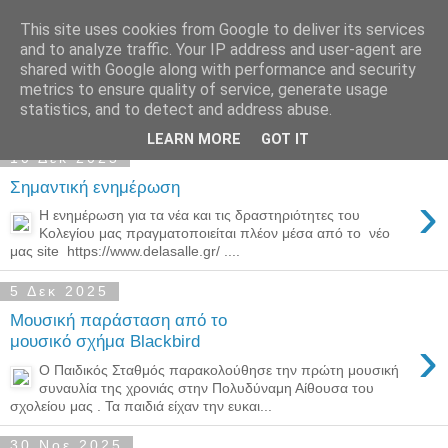
This site uses cookies from Google to deliver its services
Παιδικός Σταθμός-
and to analyze traffic. Your IP address and user-agent are
shared with Google along with performance and security
Νηπιαγωγείο "ΔΕΛΑΣΑΛ"
metrics to ensure quality of service, generate usage
statistics, and to detect and address abuse.
LEARN MORE
GOT IT
10 Δεκ 2025
Σημαντική ενημέρωση
›
Η ενημέρωση για τα νέα και τις δραστηριότητες του
Κολεγίου μας πραγματοποιείται πλέον μέσα από το νέο
μας site https://www.delasalle.gr/ ....
5 Δεκ 2025
Μουσική παράσταση από το
›
μουσικό σχήμα Blackbird
Ο Παιδικός Σταθμός παρακολούθησε την πρώτη μουσική
συναυλία της χρονιάς στην Πολυδύναμη Αίθουσα του
σχολείου μας . Τα παιδιά είχαν την ευκαι...
30 Νοε 2025