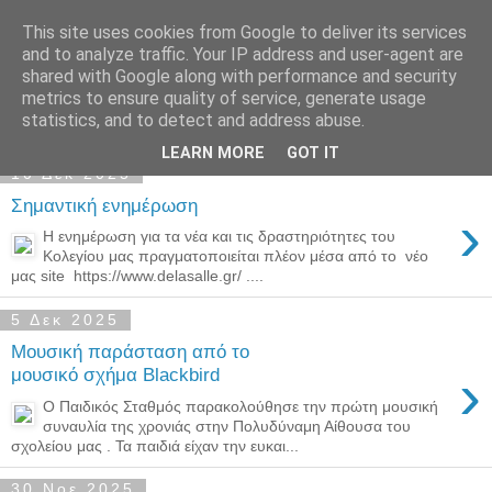
This site uses cookies from Google to deliver its services
Παιδικός Σταθμός-
and to analyze traffic. Your IP address and user-agent are
shared with Google along with performance and security
Νηπιαγωγείο "ΔΕΛΑΣΑΛ"
metrics to ensure quality of service, generate usage
statistics, and to detect and address abuse.
LEARN MORE
GOT IT
10 Δεκ 2025
Σημαντική ενημέρωση
›
Η ενημέρωση για τα νέα και τις δραστηριότητες του
Κολεγίου μας πραγματοποιείται πλέον μέσα από το νέο
μας site https://www.delasalle.gr/ ....
5 Δεκ 2025
Μουσική παράσταση από το
›
μουσικό σχήμα Blackbird
Ο Παιδικός Σταθμός παρακολούθησε την πρώτη μουσική
συναυλία της χρονιάς στην Πολυδύναμη Αίθουσα του
σχολείου μας . Τα παιδιά είχαν την ευκαι...
30 Νοε 2025