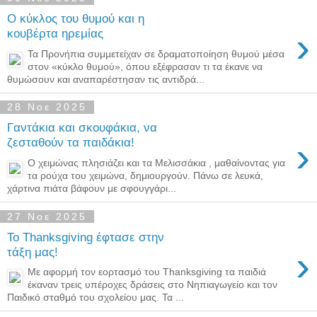
Ο κύκλος του θυμού και η
›
κουβέρτα ηρεμίας
Τα Προνήπια συμμετείχαν σε δραματοποίηση θυμού μέσα
στον «κύκλο θυμού», όπου εξέφρασαν τι τα έκανε να
θυμώσουν και αναπαρέστησαν τις αντιδρά...
28 Νοε 2025
Γαντάκια και σκουφάκια, να
›
ζεσταθούν τα παιδάκια!
Ο χειμώνας πλησιάζει και τα Μελισσάκια , μαθαίνοντας για
τα ρούχα του χειμώνα, δημιουργούν. Πάνω σε λευκά,
χάρτινα πιάτα βάφουν με σφουγγάρι...
27 Νοε 2025
Το Thanksgiving έφτασε στην
›
τάξη μας!
Με αφορμή τον εορτασμό του Thanksgiving τα παιδιά
έκαναν τρεις υπέροχες δράσεις στο Νηπιαγωγείο και τον
Παιδικό σταθμό του σχολείου μας. Τα ...