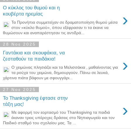
Ο κύκλος του θυμού και η
›
κουβέρτα ηρεμίας
Τα Προνήπια συμμετείχαν σε δραματοποίηση θυμού μέσα
στον «κύκλο θυμού», όπου εξέφρασαν τι τα έκανε να
θυμώσουν και αναπαρέστησαν τις αντιδρά...
28 Νοε 2025
Γαντάκια και σκουφάκια, να
›
ζεσταθούν τα παιδάκια!
Ο χειμώνας πλησιάζει και τα Μελισσάκια , μαθαίνοντας για
τα ρούχα του χειμώνα, δημιουργούν. Πάνω σε λευκά,
χάρτινα πιάτα βάφουν με σφουγγάρι...
27 Νοε 2025
Το Thanksgiving έφτασε στην
›
τάξη μας!
Με αφορμή τον εορτασμό του Thanksgiving τα παιδιά
έκαναν τρεις υπέροχες δράσεις στο Νηπιαγωγείο και τον
Παιδικό σταθμό του σχολείου μας. Τα ...