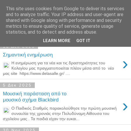
This site uses cookies from Google to deliver its services
Παιδικός Σταθμός-
and to analyze traffic. Your IP address and user-agent are
shared with Google along with performance and security
Νηπιαγωγείο "ΔΕΛΑΣΑΛ"
metrics to ensure quality of service, generate usage
statistics, and to detect and address abuse.
LEARN MORE
GOT IT
10 Δεκ 2025
Σημαντική ενημέρωση
›
Η ενημέρωση για τα νέα και τις δραστηριότητες του
Κολεγίου μας πραγματοποιείται πλέον μέσα από το νέο
μας site https://www.delasalle.gr/ ....
5 Δεκ 2025
Μουσική παράσταση από το
›
μουσικό σχήμα Blackbird
Ο Παιδικός Σταθμός παρακολούθησε την πρώτη μουσική
συναυλία της χρονιάς στην Πολυδύναμη Αίθουσα του
σχολείου μας . Τα παιδιά είχαν την ευκαι...
30 Νοε 2025