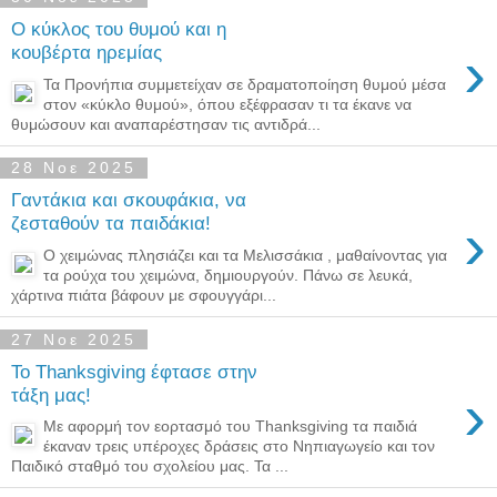
Ο κύκλος του θυμού και η
›
κουβέρτα ηρεμίας
Τα Προνήπια συμμετείχαν σε δραματοποίηση θυμού μέσα
στον «κύκλο θυμού», όπου εξέφρασαν τι τα έκανε να
θυμώσουν και αναπαρέστησαν τις αντιδρά...
28 Νοε 2025
Γαντάκια και σκουφάκια, να
›
ζεσταθούν τα παιδάκια!
Ο χειμώνας πλησιάζει και τα Μελισσάκια , μαθαίνοντας για
τα ρούχα του χειμώνα, δημιουργούν. Πάνω σε λευκά,
χάρτινα πιάτα βάφουν με σφουγγάρι...
27 Νοε 2025
Το Thanksgiving έφτασε στην
›
τάξη μας!
Με αφορμή τον εορτασμό του Thanksgiving τα παιδιά
έκαναν τρεις υπέροχες δράσεις στο Νηπιαγωγείο και τον
Παιδικό σταθμό του σχολείου μας. Τα ...