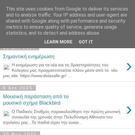
This site uses cookies from Google to deliver its services
Παιδικός Σταθμός-
and to analyze traffic. Your IP address and user-agent are
shared with Google along with performance and security
Νηπιαγωγείο "ΔΕΛΑΣΑΛ"
metrics to ensure quality of service, generate usage
statistics, and to detect and address abuse.
LEARN MORE
GOT IT
10 Δεκ 2025
Σημαντική ενημέρωση
›
Η ενημέρωση για τα νέα και τις δραστηριότητες του
Κολεγίου μας πραγματοποιείται πλέον μέσα από το νέο
μας site https://www.delasalle.gr/ ....
5 Δεκ 2025
Μουσική παράσταση από το
›
μουσικό σχήμα Blackbird
Ο Παιδικός Σταθμός παρακολούθησε την πρώτη μουσική
συναυλία της χρονιάς στην Πολυδύναμη Αίθουσα του
σχολείου μας . Τα παιδιά είχαν την ευκαι...
30 Νοε 2025