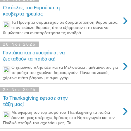
Ο κύκλος του θυμού και η
›
κουβέρτα ηρεμίας
Τα Προνήπια συμμετείχαν σε δραματοποίηση θυμού μέσα
στον «κύκλο θυμού», όπου εξέφρασαν τι τα έκανε να
θυμώσουν και αναπαρέστησαν τις αντιδρά...
28 Νοε 2025
Γαντάκια και σκουφάκια, να
›
ζεσταθούν τα παιδάκια!
Ο χειμώνας πλησιάζει και τα Μελισσάκια , μαθαίνοντας για
τα ρούχα του χειμώνα, δημιουργούν. Πάνω σε λευκά,
χάρτινα πιάτα βάφουν με σφουγγάρι...
27 Νοε 2025
Το Thanksgiving έφτασε στην
›
τάξη μας!
Με αφορμή τον εορτασμό του Thanksgiving τα παιδιά
έκαναν τρεις υπέροχες δράσεις στο Νηπιαγωγείο και τον
Παιδικό σταθμό του σχολείου μας. Τα ...