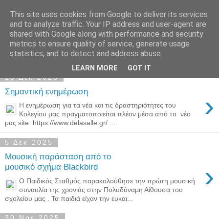
This site uses cookies from Google to deliver its services
Παιδικός Σταθμός-
and to analyze traffic. Your IP address and user-agent are
shared with Google along with performance and security
Νηπιαγωγείο "ΔΕΛΑΣΑΛ"
metrics to ensure quality of service, generate usage
statistics, and to detect and address abuse.
LEARN MORE
GOT IT
10 Δεκ 2025
Σημαντική ενημέρωση
›
Η ενημέρωση για τα νέα και τις δραστηριότητες του
Κολεγίου μας πραγματοποιείται πλέον μέσα από το νέο
μας site https://www.delasalle.gr/ ....
5 Δεκ 2025
Μουσική παράσταση από το
›
μουσικό σχήμα Blackbird
Ο Παιδικός Σταθμός παρακολούθησε την πρώτη μουσική
συναυλία της χρονιάς στην Πολυδύναμη Αίθουσα του
σχολείου μας . Τα παιδιά είχαν την ευκαι...
30 Νοε 2025