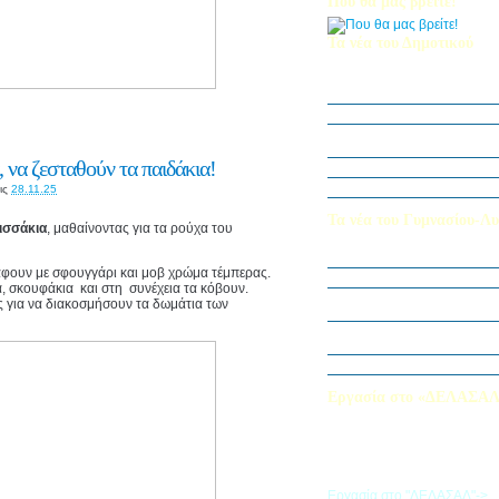
Που θα μας βρείτε!
Τα νέα του Δημοτικού
Οι μαθητές μας στον Διεθν
Πληροφορικής Bebras 202
Δράση ΟΠΕ: “Ο Κήπος του 
Η Δ΄ Τάξη στη θεατρική π
στον Πινόκιο”
 να ζεσταθούν τα παιδάκια!
Όμιλος Αρχιτεκτονικής Α΄-Β
Καλλιεργούμε αξίες, φυτεύο
ις
28.11.25
Τα νέα του Γυμνασίου-Λυ
ισσάκια
, μαθαίνοντας για τα ρούχα του
Παίζοντας θέατρο στο Μου
άφουν με σφουγγάρι και μοβ χρώμα τέμπερας.
«Φύλακες της Φύσης»
α, σκουφάκια και στη συνέχεια τα κόβουν.
Εξερευνούμε τον Κόσμο της 
ες για να διακοσμήσουν τα δωμάτια των
Εκπαιδευτική Επίσκεψη στ
«Στα μονοπάτια της Ιστορία
λέξεων… ετυμοπλαθομυθισ
Χαιρετισμός Υπεύθυνης Αγγ
Εργασία στο «ΔΕΛΑΣΑ
Εάν επιθυμείτε να εργαστείτε
«ΔΕΛΑΣΑΛ», μπορείτε να σ
την αίτηση που θα βρείτε σ
σύνδεσμο
Εργασία στο "ΔΕΛΑΣΑΛ"->