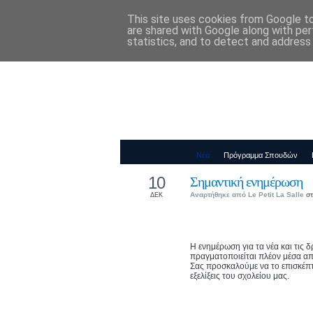
This site uses cookies from Google to 
Παιδικός Σταθ
are shared with Google along with per
statistics, and to detect and address
Νέα
Πρόγραμμα Σπουδών
10
Σημαντική ενημέρωση
Αναρτήθηκε από
Le Petit La Salle
στ
ΔΕΚ
Η ενημέρωση για τα νέα και τις 
πραγματοποιείται πλέον μέσα α
Σας προσκαλούμε να το επισκέπτε
εξελίξεις του σχολείου μας.