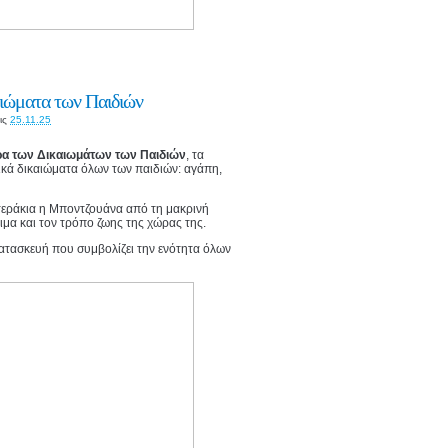
αιώματα των Παιδιών
ις
25.11.25
α των Δικαιωμάτων των Παιδιών
, τα
ικά δικαιώματα όλων των παιδιών: αγάπη,
στεράκια η Μποντζουάνα από τη μακρινή
θιμα και τον τρόπο ζωης της χώρας της.
κατασκευή που συμβολίζει την ενότητα όλων