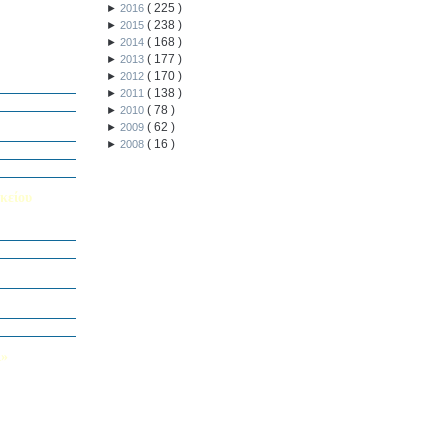
(
225
)
►
2016
(
238
)
►
2015
(
168
)
►
2014
(
177
)
►
2013
ή Διαγωνισμό
(
170
)
►
2012
5
(
138
)
►
2011
Εαυτού μου”
(
78
)
►
2010
αράσταση “Όπως
(
62
)
►
2009
(
16
)
►
2008
΄ Δημοτικού
υμε το μέλλον
κείου
σείο…
Καινοτομίας -
ο Πολυτεχνείο
ς και των
τοριογραφώ!»
λικού Τμήματος
Λ»
 στο Κολέγιο
υμπληρώσετε
τον παρακάτω