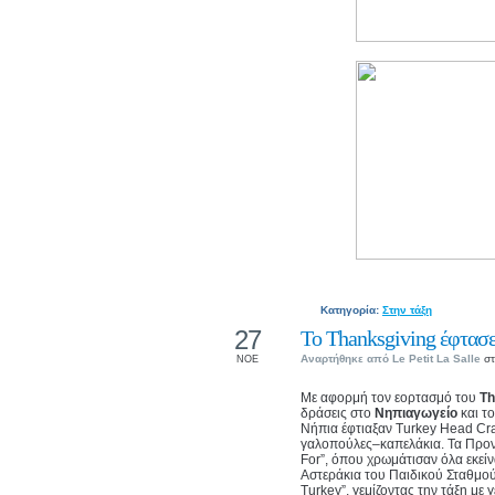
Κατηγορία:
Στην τάξη
27
Το Thanksgiving έφτασε
Αναρτήθηκε από
Le Petit La Salle
στ
ΝΟΕ
Με αφορμή τον εορτασμό του
Th
δράσεις στο
Νηπιαγωγείο
και τ
Νήπια έφτιαξαν Turkey Head Cra
γαλοπούλες–καπελάκια. Τα Προν
For”, όπου χρωμάτισαν όλα εκεί
Αστεράκια του Παιδικού Σταθμού 
Turkey”, γεμίζοντας την τάξη με γ