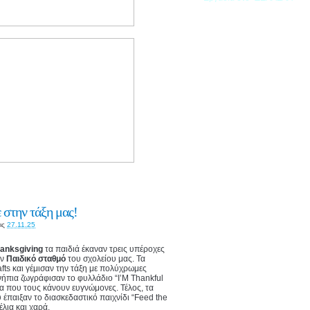
 στην τάξη μας!
ις
27.11.25
anksgiving
τα παιδιά έκαναν τρεις υπέροχες
ον
Παιδικό σταθμό
του σχολείου μας. Τα
fts και γέμισαν την τάξη με πολύχρωμες
ήπια ζωγράφισαν το φυλλάδιο “I’M Thankful
να που τους κάνουν ευγνώμονες. Τέλος, τα
έπαιξαν το διασκεδαστικό παιχνίδι “Feed the
έλια και χαρά.