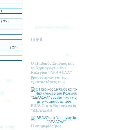
ΘΕΣΣΑΛΟΝΙΚΗΣ
Τ.Θ. 06 – 57010
 )
ΑΣΒΕΣΤΟΧΩΡΙ
ΤΗΛ: 2310 633 333
ς
( 35 )
preschool@delasalle.gr
GDPR
Πολιτική επεξεργασίας
δεμόνων
( 27 )
προσωπικών δεδομένων | Για
περισσότερα πατήστε
εδώ
Ο Παιδικός Σταθμός και
το Νηπιαγωγείο του
Κολεγίου "ΔΕΛΑΣΑΛ"
ις Εγγραφές
βραβεύτηκαν για τις
2026
εδώ.
εγκαταστάσεις τους
ητή
 Clubs
BRAVO στο Νηπιαγωγείο
προσφέρει
"ΔΕΛΑΣΑΛ"
στηριοτήτων,
θεί στα
εριβαλλοντικά
Η εφημερίδα μας
της Ζώνης