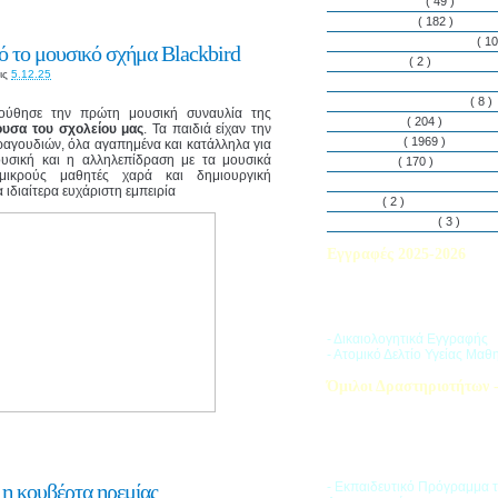
Εθελοντισμός
( 49 )
Εκδηλώσεις
( 182 )
Εργαστήρια Δεξιοτήτων
( 10
 το μουσικό σχήμα Blackbird
Εφημερίδα
( 2 )
ις
5.12.25
Λασαλιανές Ημέρες Ειρήνη
Πρόγραμμα Σπουδών
( 8 )
ούθησε την πρώτη μουσική συναυλία της
Στην αυλή
( 204 )
υσα του σχολείου μας
. Τα παιδιά είχαν την
Στην τάξη
( 1969 )
ραγουδιών, όλα αγαπημένα και κατάλληλα για
ουσική και η αλληλεπίδραση με τα μουσικά
Στο Club
( 170 )
ικρούς μαθητές χαρά και δημιουργική
Σύλλογος Γονέων και Κη
ιδιαίτερα ευχάριστη εμπειρία
Υλικά
( 2 )
Vacances d’ été
( 3 )
Εγγραφές 2025-2026
Διαβάστε περισσότερα για τ
του Σχολικού Έτους 2025-
- Δικαιολογητικά Εγγραφής
- Ατομικό Δελτίο Υγείας Μαθ
Όμιλοι Δραστηριοτήτων -
Η «Ζώνη Δραστηριοτήτων» 
στους μαθητές ποικιλία δρα
προσπαθώντας να ανταποκρι
αθλητικά, καλλιτεχνικά και π
τους ενδιαφέροντα.
 η κουβέρτα ηρεμίας
- Εκπαιδευτικό Πρόγραμμα 