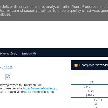
deliver its services and to analyze traffic. Your IP address and
μός-Νηπιαγωγείο "ΔΕΛΑΣΑΛ"
formance and security metrics to ensure quality of service, ge
 abuse.
Εγκαταστάσεις
Επικοινωνία
Πρόσφατες Αναρτήσε
ις
10.12.25
Κατηγορίες
Αθλητισμός
( 3 )
δραστηριότητες του Κολεγίου μας
Άρθρα
( 24 )
πό το
νέο μας site
https://www.delasalle.gr/
.
Διακρίσεις
( 32 )
στε τακτικά για όλες τις ανακοινώσεις και
Διάφορα
( 107 )
Δραστηριότητες
( 274 )
Εγκαταστάσεις
( 3 )