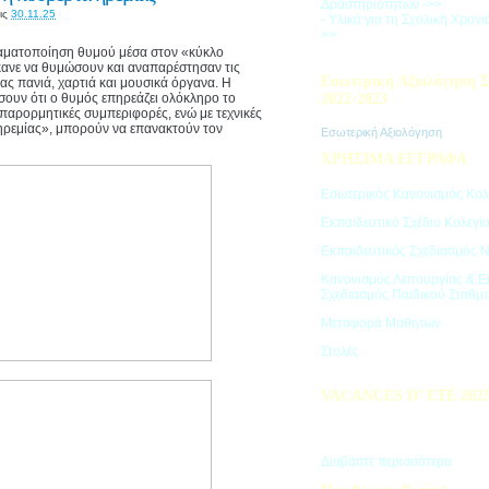
Δραστηριοτήτων ->>
ις
30.11.25
- Υλικά για τη Σχολική Χρον
>>
ραματοποίηση θυμού μέσα στον «κύκλο
κανε να θυμώσουν και αναπαρέστησαν τις
Εσωτερική Αξιολόγηση Σ
ας πανιά, χαρτιά και μουσικά όργανα. Η
σουν ότι ο θυμός επηρεάζει ολόκληρο το
2022-2023
 παρορμητικές συμπεριφορές, ενώ με τεχνικές
ηρεμίας», μπορούν να επανακτούν τον
Εσωτερική Αξιολόγηση
ΧΡΗΣΙΜΑ ΕΓΓΡΑΦΑ
Εσωτερικός Κανονισμός Κολ
Εκπαιδευτικό Σχέδιο Κολεγί
Εκπαιδευτικός Σχεδιασμός 
Κανονισμός Λειτουργίας & Ε
Σχεδιασμός Παιδικού Σταθμ
Μεταφορά Μαθητών
Στολές
VACANCES D’ ÉTÉ 202
Πρόγραμμα Καλοκαιρινών Δ
"Vacances d' été"
Διαβάστε περισσότερα