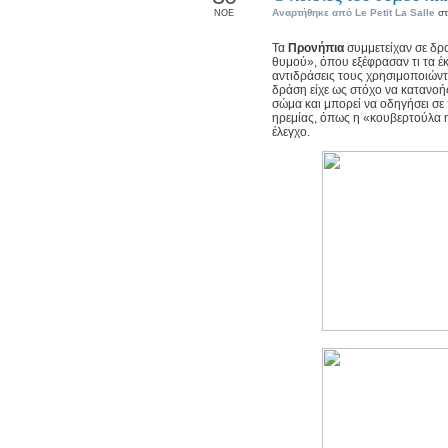
Αναρτήθηκε από
Le Petit La Salle
στ
ΝΟΕ
Τα
Προνήπια
συμμετείχαν σε δ
θυμού», όπου εξέφρασαν τι τα έ
αντιδράσεις τους χρησιμοποιώντ
δράση είχε ως στόχο να κατανοή
σώμα και μπορεί να οδηγήσει σε
ηρεμίας, όπως η «κουβερτούλα 
έλεγχο.