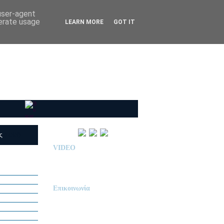
 user-agent
nerate usage
LEARN MORE
GOT IT
ις
(RSS)
VIDEO
Παρουσίαση Κολεγίου
"ΔΕΛΑΣΑΛ"
Επικοινωνία
ΙΔΙΩΤΙΚΟ ΝΗΠΙΑΓΩΓΕΙΟ
« Δ Ε Λ Α Σ Α Λ »
ΠΕΥΚΑ (ΡΕΤΖΙΚΙ)