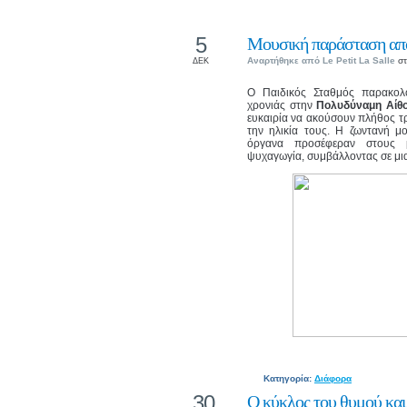
5
Μουσική παράσταση από
Αναρτήθηκε από
Le Petit La Salle
στ
ΔΕΚ
Ο Παιδικός Σταθμός παρακολ
χρονιάς στην
Πολυδύναμη Αίθο
ευκαιρία να ακούσουν πλήθος τ
την ηλικία τους. Η ζωντανή μ
όργανα προσέφεραν στους μ
ψυχαγωγία, συμβάλλοντας σε μια 
Κατηγορία:
Διάφορα
30
Ο κύκλος του θυμού και