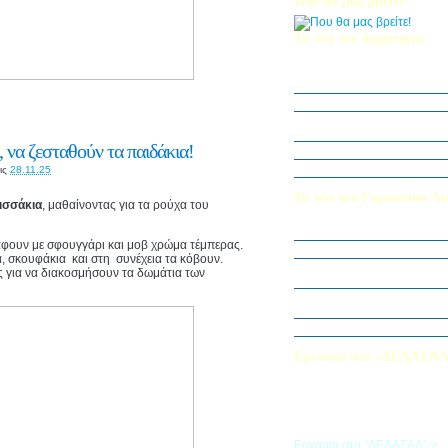
Που θα μας βρείτε!
Τα νέα του Δημοτικού
Οι μαθητές μας στον Διεθν
Πληροφορικής Bebras 202
Δράση ΟΠΕ: “Ο Κήπος του 
Η Δ΄ Τάξη στη θεατρική π
στον Πινόκιο”
 να ζεσταθούν τα παιδάκια!
Όμιλος Αρχιτεκτονικής Α΄-Β
Καλλιεργούμε αξίες, φυτεύο
ις
28.11.25
Τα νέα του Γυμνασίου-Λυ
ισσάκια
, μαθαίνοντας για τα ρούχα του
Παίζοντας θέατρο στο Μου
άφουν με σφουγγάρι και μοβ χρώμα τέμπερας.
«Φύλακες της Φύσης»
α, σκουφάκια και στη συνέχεια τα κόβουν.
Εξερευνούμε τον Κόσμο της 
ες για να διακοσμήσουν τα δωμάτια των
Εκπαιδευτική Επίσκεψη στ
«Στα μονοπάτια της Ιστορία
λέξεων… ετυμοπλαθομυθισ
Χαιρετισμός Υπεύθυνης Αγγ
Εργασία στο «ΔΕΛΑΣΑ
Εάν επιθυμείτε να εργαστείτε
«ΔΕΛΑΣΑΛ», μπορείτε να σ
την αίτηση που θα βρείτε σ
σύνδεσμο
Εργασία στο "ΔΕΛΑΣΑΛ"->