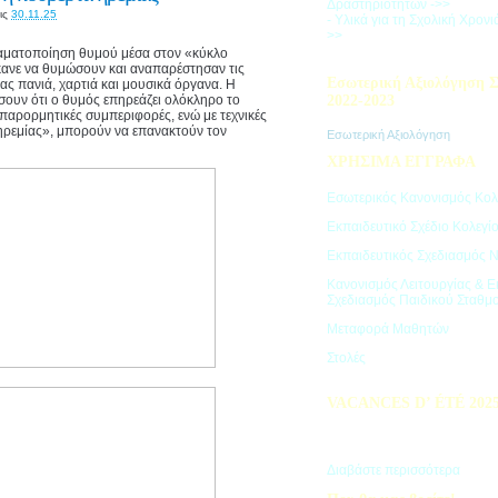
Δραστηριοτήτων ->>
ις
30.11.25
- Υλικά για τη Σχολική Χρον
>>
ραματοποίηση θυμού μέσα στον «κύκλο
κανε να θυμώσουν και αναπαρέστησαν τις
Εσωτερική Αξιολόγηση Σ
ας πανιά, χαρτιά και μουσικά όργανα. Η
σουν ότι ο θυμός επηρεάζει ολόκληρο το
2022-2023
 παρορμητικές συμπεριφορές, ενώ με τεχνικές
ηρεμίας», μπορούν να επανακτούν τον
Εσωτερική Αξιολόγηση
ΧΡΗΣΙΜΑ ΕΓΓΡΑΦΑ
Εσωτερικός Κανονισμός Κολ
Εκπαιδευτικό Σχέδιο Κολεγί
Εκπαιδευτικός Σχεδιασμός 
Κανονισμός Λειτουργίας & Ε
Σχεδιασμός Παιδικού Σταθμ
Μεταφορά Μαθητών
Στολές
VACANCES D’ ÉTÉ 202
Πρόγραμμα Καλοκαιρινών Δ
"Vacances d' été"
Διαβάστε περισσότερα