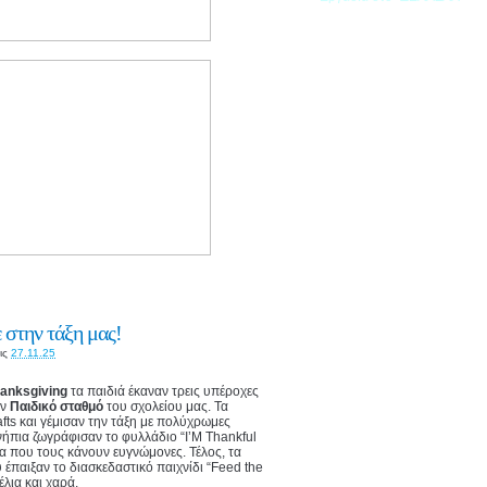
 στην τάξη μας!
ις
27.11.25
anksgiving
τα παιδιά έκαναν τρεις υπέροχες
ον
Παιδικό σταθμό
του σχολείου μας. Τα
fts και γέμισαν την τάξη με πολύχρωμες
ήπια ζωγράφισαν το φυλλάδιο “I’M Thankful
να που τους κάνουν ευγνώμονες. Τέλος, τα
έπαιξαν το διασκεδαστικό παιχνίδι “Feed the
έλια και χαρά.