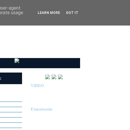
 user-agent
nerate usage
LEARN MORE
GOT IT
ις
(RSS)
VIDEO
Παρουσίαση Κολεγίου
"ΔΕΛΑΣΑΛ"
Επικοινωνία
ΙΔΙΩΤΙΚΟ ΝΗΠΙΑΓΩΓΕΙΟ
« Δ Ε Λ Α Σ Α Λ »
ΠΕΥΚΑ (ΡΕΤΖΙΚΙ)