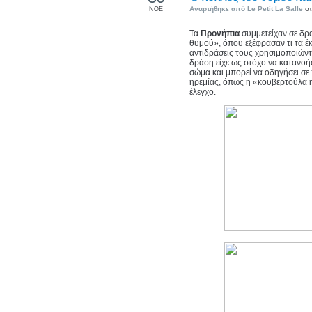
Αναρτήθηκε από
Le Petit La Salle
στ
ΝΟΕ
Τα
Προνήπια
συμμετείχαν σε δ
θυμού», όπου εξέφρασαν τι τα έ
αντιδράσεις τους χρησιμοποιώντ
δράση είχε ως στόχο να κατανοή
σώμα και μπορεί να οδηγήσει σε
ηρεμίας, όπως η «κουβερτούλα 
έλεγχο.