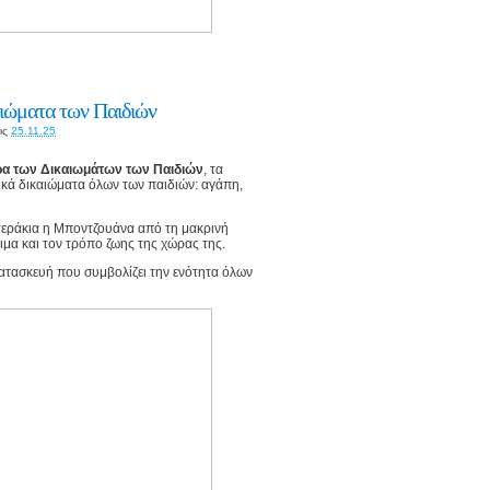
αιώματα των Παιδιών
ις
25.11.25
α των Δικαιωμάτων των Παιδιών
, τα
ικά δικαιώματα όλων των παιδιών: αγάπη,
στεράκια η Μποντζουάνα από τη μακρινή
θιμα και τον τρόπο ζωης της χώρας της.
κατασκευή που συμβολίζει την ενότητα όλων