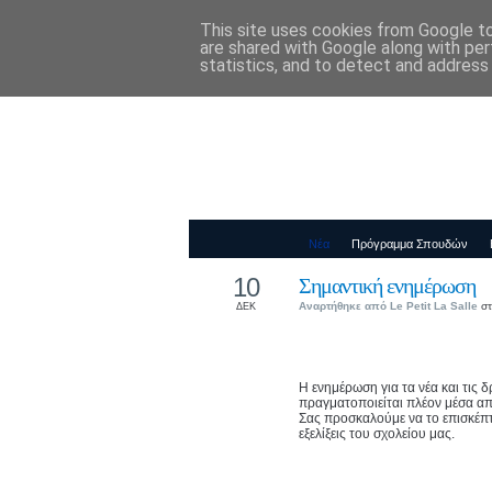
This site uses cookies from Google to 
Παιδικός Σταθ
are shared with Google along with per
statistics, and to detect and address
Νέα
Πρόγραμμα Σπουδών
10
Σημαντική ενημέρωση
Αναρτήθηκε από
Le Petit La Salle
στ
ΔΕΚ
Η ενημέρωση για τα νέα και τις 
πραγματοποιείται πλέον μέσα α
Σας προσκαλούμε να το επισκέπτε
εξελίξεις του σχολείου μας.