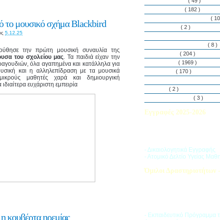
Εθελοντισμός
( 49 )
Εκδηλώσεις
( 182 )
Εργαστήρια Δεξιοτήτων
( 10
 το μουσικό σχήμα Blackbird
Εφημερίδα
( 2 )
ις
5.12.25
Λασαλιανές Ημέρες Ειρήνη
Πρόγραμμα Σπουδών
( 8 )
ούθησε την πρώτη μουσική συναυλία της
Στην αυλή
( 204 )
υσα του σχολείου μας
. Τα παιδιά είχαν την
Στην τάξη
( 1969 )
ραγουδιών, όλα αγαπημένα και κατάλληλα για
ουσική και η αλληλεπίδραση με τα μουσικά
Στο Club
( 170 )
ικρούς μαθητές χαρά και δημιουργική
Σύλλογος Γονέων και Κη
ιδιαίτερα ευχάριστη εμπειρία
Υλικά
( 2 )
Vacances d’ été
( 3 )
Εγγραφές 2025-2026
Διαβάστε περισσότερα για τ
του Σχολικού Έτους 2025-
- Δικαιολογητικά Εγγραφής
- Ατομικό Δελτίο Υγείας Μαθ
Όμιλοι Δραστηριοτήτων -
Η «Ζώνη Δραστηριοτήτων» 
στους μαθητές ποικιλία δρα
προσπαθώντας να ανταποκρι
αθλητικά, καλλιτεχνικά και π
τους ενδιαφέροντα.
 η κουβέρτα ηρεμίας
- Εκπαιδευτικό Πρόγραμμα 