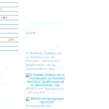
ΘΕΣΣΑΛΟΝΙΚΗΣ
Τ.Θ. 06 – 57010
 )
ΑΣΒΕΣΤΟΧΩΡΙ
ΤΗΛ: 2310 633 333
ς
( 35 )
preschool@delasalle.gr
GDPR
Πολιτική επεξεργασίας
δεμόνων
( 27 )
προσωπικών δεδομένων | Για
περισσότερα πατήστε
εδώ
Ο Παιδικός Σταθμός και
το Νηπιαγωγείο του
Κολεγίου "ΔΕΛΑΣΑΛ"
ις Εγγραφές
βραβεύτηκαν για τις
2026
εδώ.
εγκαταστάσεις τους
ητή
 Clubs
BRAVO στο Νηπιαγωγείο
προσφέρει
"ΔΕΛΑΣΑΛ"
στηριοτήτων,
θεί στα
εριβαλλοντικά
Η εφημερίδα μας
της Ζώνης