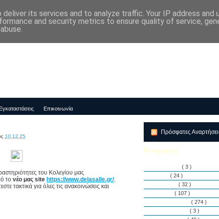
deliver its services and to analyze traffic. Your IP address and
μός-Νηπιαγωγείο "ΔΕΛΑΣΑΛ"
formance and security metrics to ensure quality of service, ge
 abuse.
Εγκαταστάσεις
Επικοινωνία
Πρόσφατες Αναρτήσε
ις
10.12.25
Κατηγορίες
Αθλητισμός
( 3 )
δραστηριότητες του Κολεγίου μας
Άρθρα
( 24 )
πό το
νέο μας site
https://www.delasalle.gr/
.
Διακρίσεις
( 32 )
στε τακτικά για όλες τις ανακοινώσεις και
Διάφορα
( 107 )
Δραστηριότητες
( 274 )
Εγκαταστάσεις
( 3 )