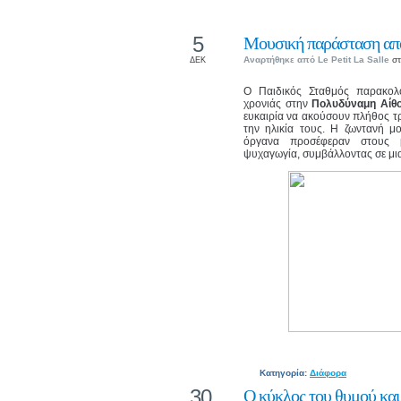
5
Μουσική παράσταση από
Αναρτήθηκε από
Le Petit La Salle
στ
ΔΕΚ
Ο Παιδικός Σταθμός παρακολ
χρονιάς στην
Πολυδύναμη Αίθο
ευκαιρία να ακούσουν πλήθος τ
την ηλικία τους. Η ζωντανή μ
όργανα προσέφεραν στους μ
ψυχαγωγία, συμβάλλοντας σε μια 
Κατηγορία:
Διάφορα
30
Ο κύκλος του θυμού και