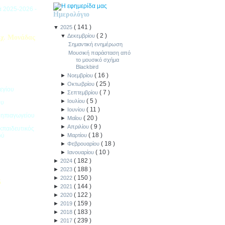
ιά 2025-2026 -
Ημερολόγιο
(
141
)
▼
2025
(
2
)
▼
Δεκεμβρίου
χ. Μονάδας
Σημαντική ενημέρωση
Μουσική παράσταση από
το μουσικό σχήμα
Blackbird
(
16
)
►
Νοεμβρίου
(
25
)
►
Οκτωβρίου
εγίου
(
7
)
►
Σεπτεμβρίου
(
5
)
►
Ιουλίου
ου
(
11
)
►
Ιουνίου
Νηπιαγωγείου
(
20
)
►
Μαΐου
(
9
)
►
Απριλίου
κπαιδευτικός
(
18
)
ού
►
Μαρτίου
(
18
)
►
Φεβρουαρίου
(
10
)
►
Ιανουαρίου
(
182
)
►
2024
(
188
)
►
2023
(
150
)
►
2022
5
(
144
)
►
2021
(
122
)
►
2020
ιακοπών -
(
159
)
►
2019
(
183
)
►
2018
(
239
)
►
2017