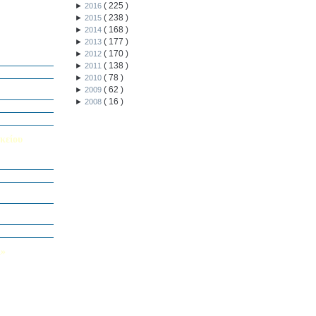
(
225
)
►
2016
(
238
)
►
2015
(
168
)
►
2014
(
177
)
►
2013
ή Διαγωνισμό
(
170
)
►
2012
5
(
138
)
►
2011
Εαυτού μου”
(
78
)
►
2010
αράσταση “Όπως
(
62
)
►
2009
(
16
)
►
2008
΄ Δημοτικού
υμε το μέλλον
κείου
σείο…
Καινοτομίας -
ο Πολυτεχνείο
ς και των
τοριογραφώ!»
λικού Τμήματος
Λ»
 στο Κολέγιο
υμπληρώσετε
τον παρακάτω