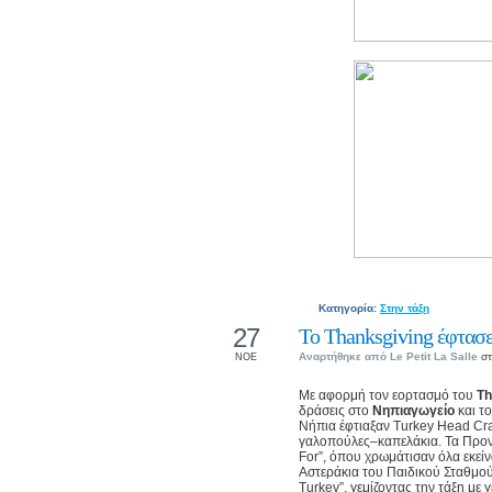
Κατηγορία:
Στην τάξη
27
Το Thanksgiving έφτασε
Αναρτήθηκε από
Le Petit La Salle
στ
ΝΟΕ
Με αφορμή τον εορτασμό του
Th
δράσεις στο
Νηπιαγωγείο
και τ
Νήπια έφτιαξαν Turkey Head Cra
γαλοπούλες–καπελάκια. Τα Προν
For”, όπου χρωμάτισαν όλα εκεί
Αστεράκια του Παιδικού Σταθμού 
Turkey”, γεμίζοντας την τάξη με γ