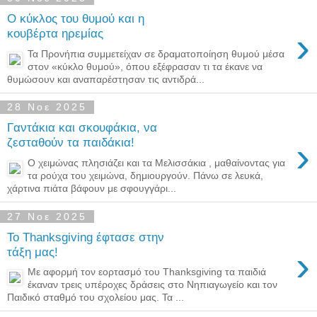
Ο κύκλος του θυμού και η
›
κουβέρτα ηρεμίας
Τα Προνήπια συμμετείχαν σε δραματοποίηση θυμού μέσα
στον «κύκλο θυμού», όπου εξέφρασαν τι τα έκανε να
θυμώσουν και αναπαρέστησαν τις αντιδρά...
28 Νοε 2025
Γαντάκια και σκουφάκια, να
›
ζεσταθούν τα παιδάκια!
Ο χειμώνας πλησιάζει και τα Μελισσάκια , μαθαίνοντας για
τα ρούχα του χειμώνα, δημιουργούν. Πάνω σε λευκά,
χάρτινα πιάτα βάφουν με σφουγγάρι...
27 Νοε 2025
Το Thanksgiving έφτασε στην
›
τάξη μας!
Με αφορμή τον εορτασμό του Thanksgiving τα παιδιά
έκαναν τρεις υπέροχες δράσεις στο Νηπιαγωγείο και τον
Παιδικό σταθμό του σχολείου μας. Τα ...