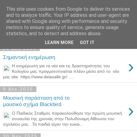
This site uses cookies from Google to deliver its services
Παιδικός Σταθμός-
and to analyze traffic. Your IP address and user-agent are
shared with Google along with performance and security
Νηπιαγωγείο "ΔΕΛΑΣΑΛ"
metrics to ensure quality of service, generate usage
statistics, and to detect and address abuse.
LEARN MORE
GOT IT
10 Δεκ 2025
Σημαντική ενημέρωση
›
Η ενημέρωση για τα νέα και τις δραστηριότητες του
Κολεγίου μας πραγματοποιείται πλέον μέσα από το νέο
μας site https://www.delasalle.gr/ ....
5 Δεκ 2025
Μουσική παράσταση από το
›
μουσικό σχήμα Blackbird
Ο Παιδικός Σταθμός παρακολούθησε την πρώτη μουσική
συναυλία της χρονιάς στην Πολυδύναμη Αίθουσα του
σχολείου μας . Τα παιδιά είχαν την ευκαι...
30 Νοε 2025