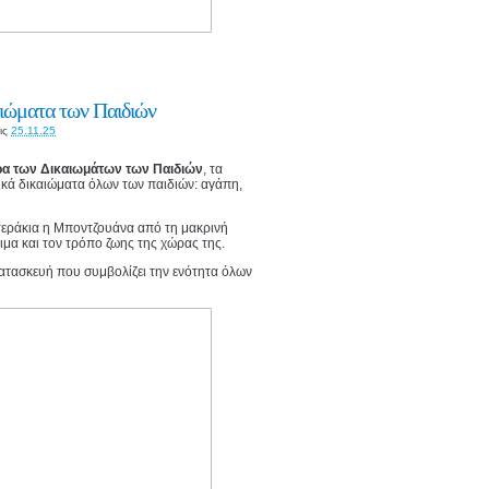
αιώματα των Παιδιών
ις
25.11.25
α των Δικαιωμάτων των Παιδιών
, τα
ικά δικαιώματα όλων των παιδιών: αγάπη,
στεράκια η Μποντζουάνα από τη μακρινή
θιμα και τον τρόπο ζωης της χώρας της.
κατασκευή που συμβολίζει την ενότητα όλων