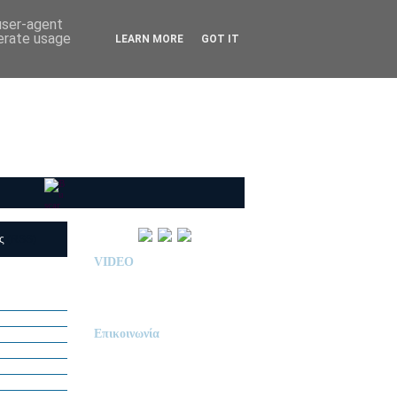
 user-agent
nerate usage
LEARN MORE
GOT IT
ις
(RSS)
VIDEO
Παρουσίαση Κολεγίου
"ΔΕΛΑΣΑΛ"
Επικοινωνία
ΙΔΙΩΤΙΚΟ ΝΗΠΙΑΓΩΓΕΙΟ
« Δ Ε Λ Α Σ Α Λ »
ΠΕΥΚΑ (ΡΕΤΖΙΚΙ)