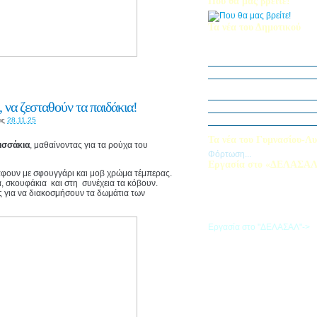
Που θα μας βρείτε!
Τα νέα του Δημοτικού
Οι μαθητές μας στον Διεθν
Πληροφορικής Bebras 202
Δράση ΟΠΕ: “Ο Κήπος του 
Η Δ΄ Τάξη στη θεατρική π
στον Πινόκιο”
 να ζεσταθούν τα παιδάκια!
Όμιλος Αρχιτεκτονικής Α΄-Β
Καλλιεργούμε αξίες, φυτεύο
ις
28.11.25
Τα νέα του Γυμνασίου-Λυ
ισσάκια
, μαθαίνοντας για τα ρούχα του
Φόρτωση...
Εργασία στο «ΔΕΛΑΣΑ
άφουν με σφουγγάρι και μοβ χρώμα τέμπερας.
Εάν επιθυμείτε να εργαστείτε
α, σκουφάκια και στη συνέχεια τα κόβουν.
«ΔΕΛΑΣΑΛ», μπορείτε να σ
ες για να διακοσμήσουν τα δωμάτια των
την αίτηση που θα βρείτε σ
σύνδεσμο
Εργασία στο "ΔΕΛΑΣΑΛ"->