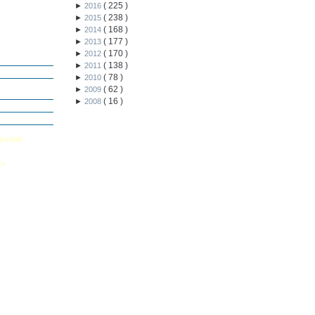
(
225
)
►
2016
(
238
)
►
2015
(
168
)
►
2014
(
177
)
►
2013
ή Διαγωνισμό
(
170
)
►
2012
5
(
138
)
►
2011
Εαυτού μου”
(
78
)
►
2010
αράσταση “Όπως
(
62
)
►
2009
(
16
)
►
2008
΄ Δημοτικού
υμε το μέλλον
κείου
Λ»
 στο Κολέγιο
υμπληρώσετε
τον παρακάτω