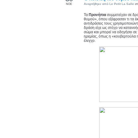
Αναρτήθηκε από
Le Petit La Salle
στ
ΝΟΕ
Τα
Προνήπια
συμμετείχαν σε δ
θυμού», όπου εξέφρασαν τι τα έ
αντιδράσεις τους χρησιμοποιώντ
δράση είχε ως στόχο να κατανοή
σώμα και μπορεί να οδηγήσει σε
ηρεμίας, όπως η «κουβερτούλα 
έλεγχο.