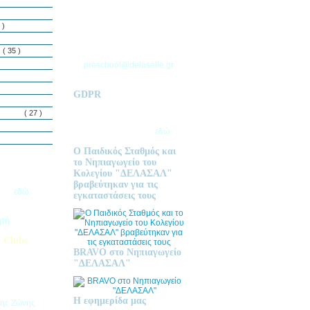
ΘΕΣΣΑΛΟΝΙΚΗΣ
Τ.Θ. 06 – 57010
 )
ΑΣΒΕΣΤΟΧΩΡΙ
ΤΗΛ: 2310 633 333
ς
( 35 )
preschool@delasalle.gr
GDPR
Πολιτική επεξεργασίας
δεμόνων
( 27 )
προσωπικών δεδομένων | Για
περισσότερα πατήστε
εδώ
Ο Παιδικός Σταθμός και
το Νηπιαγωγείο του
Κολεγίου "ΔΕΛΑΣΑΛ"
ις Εγγραφές
βραβεύτηκαν για τις
2026
εδώ.
εγκαταστάσεις τους
ητή
 Clubs
BRAVO στο Νηπιαγωγείο
προσφέρει
"ΔΕΛΑΣΑΛ"
στηριοτήτων,
θεί στα
εριβαλλοντικά
Η εφημερίδα μας
της Ζώνης