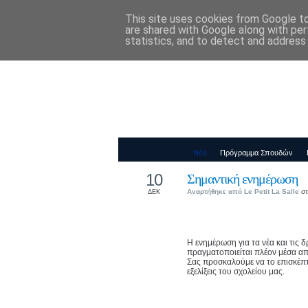
This site uses cookies from Google to 
Παιδικός Σταθ
are shared with Google along with per
statistics, and to detect and address
Νέα
Πρόγραμμα Σπουδών
10
Σημαντική ενημέρωση
Αναρτήθηκε από
Le Petit La Salle
στ
ΔΕΚ
Η ενημέρωση για τα νέα και τις 
πραγματοποιείται πλέον μέσα α
Σας προσκαλούμε να το επισκέπτε
εξελίξεις του σχολείου μας.