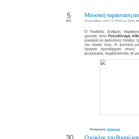
5
Μουσική παράσταση από
Αναρτήθηκε από
Le Petit La Salle
στ
ΔΕΚ
Ο Παιδικός Σταθμός παρακολ
χρονιάς στην
Πολυδύναμη Αίθο
ευκαιρία να ακούσουν πλήθος τ
την ηλικία τους. Η ζωντανή μ
όργανα προσέφεραν στους μ
ψυχαγωγία, συμβάλλοντας σε μια 
Κατηγορία:
Διάφορα
30
Ο κύκλος του θυμού και