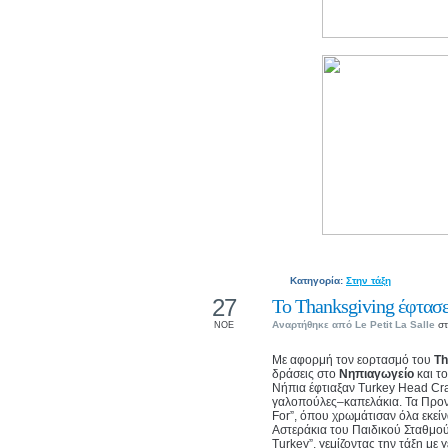
Κατηγορία:
Στην τάξη
27
Το Thanksgiving έφτασε
Αναρτήθηκε από
Le Petit La Salle
στ
ΝΟΕ
Με αφορμή τον εορτασμό του
Th
δράσεις στο
Νηπιαγωγείο
και τ
Νήπια έφτιαξαν Turkey Head Cra
γαλοπούλες–καπελάκια. Τα Προν
For”, όπου χρωμάτισαν όλα εκεί
Αστεράκια του Παιδικού Σταθμού 
Turkey”, γεμίζοντας την τάξη με γ