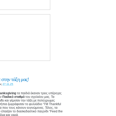
 στην τάξη μας!
ις
27.11.25
anksgiving
τα παιδιά έκαναν τρεις υπέροχες
ον
Παιδικό σταθμό
του σχολείου μας. Τα
fts και γέμισαν την τάξη με πολύχρωμες
ήπια ζωγράφισαν το φυλλάδιο “I’M Thankful
να που τους κάνουν ευγνώμονες. Τέλος, τα
έπαιξαν το διασκεδαστικό παιχνίδι “Feed the
έλια και χαρά.