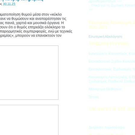
Δραστηριοτήτων ->>
ις
30.11.25
- Υλικά για τη Σχολική Χρον
>>
ραματοποίηση θυμού μέσα στον «κύκλο
κανε να θυμώσουν και αναπαρέστησαν τις
Εσωτερική Αξιολόγηση Σ
ας πανιά, χαρτιά και μουσικά όργανα. Η
σουν ότι ο θυμός επηρεάζει ολόκληρο το
2022-2023
 παρορμητικές συμπεριφορές, ενώ με τεχνικές
ηρεμίας», μπορούν να επανακτούν τον
Εσωτερική Αξιολόγηση
ΧΡΗΣΙΜΑ ΕΓΓΡΑΦΑ
Εσωτερικός Κανονισμός Κολ
Εκπαιδευτικό Σχέδιο Κολεγί
Εκπαιδευτικός Σχεδιασμός 
Κανονισμός Λειτουργίας & Ε
Σχεδιασμός Παιδικού Σταθμ
Μεταφορά Μαθητών
Στολές
VACANCES D’ ÉTÉ 202
Πρόγραμμα Καλοκαιρινών Δ
"Vacances d' été"
Διαβάστε περισσότερα