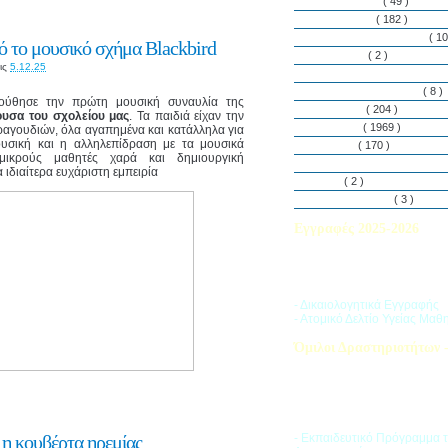
Εθελοντισμός
( 49 )
Εκδηλώσεις
( 182 )
Εργαστήρια Δεξιοτήτων
( 10
 το μουσικό σχήμα Blackbird
Εφημερίδα
( 2 )
ις
5.12.25
Λασαλιανές Ημέρες Ειρήνη
Πρόγραμμα Σπουδών
( 8 )
ούθησε την πρώτη μουσική συναυλία της
Στην αυλή
( 204 )
υσα του σχολείου μας
. Τα παιδιά είχαν την
Στην τάξη
( 1969 )
ραγουδιών, όλα αγαπημένα και κατάλληλα για
ουσική και η αλληλεπίδραση με τα μουσικά
Στο Club
( 170 )
ικρούς μαθητές χαρά και δημιουργική
Σύλλογος Γονέων και Κη
ιδιαίτερα ευχάριστη εμπειρία
Υλικά
( 2 )
Vacances d’ été
( 3 )
Εγγραφές 2025-2026
Διαβάστε περισσότερα για τ
του Σχολικού Έτους 2025-
- Δικαιολογητικά Εγγραφής
- Ατομικό Δελτίο Υγείας Μαθ
Όμιλοι Δραστηριοτήτων -
Η «Ζώνη Δραστηριοτήτων» 
στους μαθητές ποικιλία δρα
προσπαθώντας να ανταποκρι
αθλητικά, καλλιτεχνικά και π
τους ενδιαφέροντα.
 η κουβέρτα ηρεμίας
- Εκπαιδευτικό Πρόγραμμα 