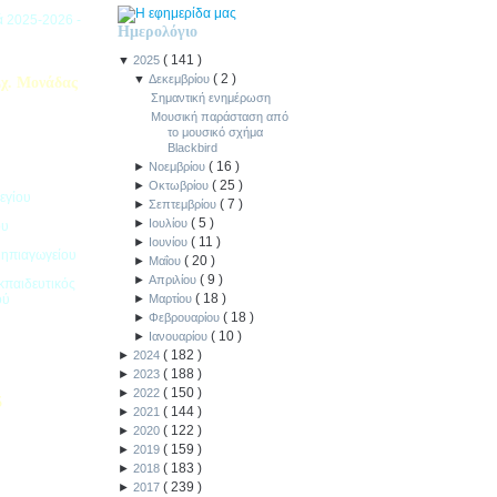
ιά 2025-2026 -
Ημερολόγιο
(
141
)
▼
2025
(
2
)
▼
Δεκεμβρίου
χ. Μονάδας
Σημαντική ενημέρωση
Μουσική παράσταση από
το μουσικό σχήμα
Blackbird
(
16
)
►
Νοεμβρίου
(
25
)
►
Οκτωβρίου
εγίου
(
7
)
►
Σεπτεμβρίου
(
5
)
►
Ιουλίου
ου
(
11
)
►
Ιουνίου
Νηπιαγωγείου
(
20
)
►
Μαΐου
(
9
)
►
Απριλίου
κπαιδευτικός
(
18
)
ού
►
Μαρτίου
(
18
)
►
Φεβρουαρίου
(
10
)
►
Ιανουαρίου
(
182
)
►
2024
(
188
)
►
2023
(
150
)
►
2022
5
(
144
)
►
2021
(
122
)
►
2020
ιακοπών -
(
159
)
►
2019
(
183
)
►
2018
(
239
)
►
2017