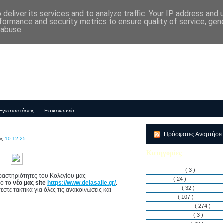
deliver its services and to analyze traffic. Your IP address and
μός-Νηπιαγωγείο "ΔΕΛΑΣΑΛ"
formance and security metrics to ensure quality of service, ge
 abuse.
Εγκαταστάσεις
Επικοινωνία
Πρόσφατες Αναρτήσε
ις
10.12.25
Κατηγορίες
Αθλητισμός
( 3 )
δραστηριότητες του Κολεγίου μας
Άρθρα
( 24 )
πό το
νέο μας site
https://www.delasalle.gr/
.
Διακρίσεις
( 32 )
στε τακτικά για όλες τις ανακοινώσεις και
Διάφορα
( 107 )
Δραστηριότητες
( 274 )
Εγκαταστάσεις
( 3 )